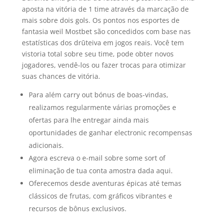
aposta na vitória de 1 time através da marcação de
mais sobre dois gols. Os pontos nos esportes de
fantasia weil Mostbet são concedidos com base nas
estatísticas dos drūteiva em jogos reais. Você tem
vistoria total sobre seu time, pode obter novos
jogadores, vendê-los ou fazer trocas para otimizar
suas chances de vitória.
Para além carry out bónus de boas-vindas,
realizamos regularmente várias promoções e
ofertas para lhe entregar ainda mais
oportunidades de ganhar electronic recompensas
adicionais.
Agora escreva o e-mail sobre some sort of
eliminação de tua conta amostra dada aqui.
Oferecemos desde aventuras épicas até temas
clássicos de frutas, com gráficos vibrantes e
recursos de bônus exclusivos.