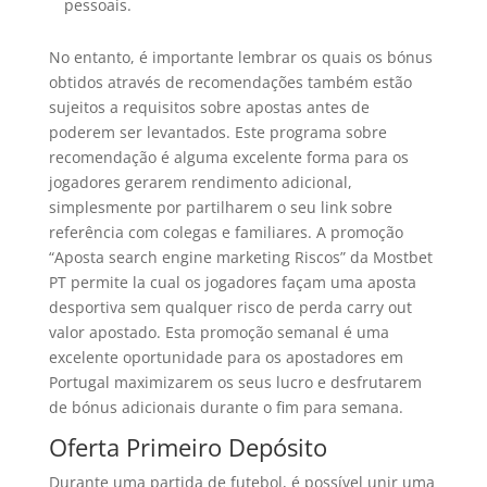
pessoais.
No entanto, é importante lembrar os quais os bónus
obtidos através de recomendações também estão
sujeitos a requisitos sobre apostas antes de
poderem ser levantados. Este programa sobre
recomendação é alguma excelente forma para os
jogadores gerarem rendimento adicional,
simplesmente por partilharem o seu link sobre
referência com colegas e familiares. A promoção
“Aposta search engine marketing Riscos” da Mostbet
PT permite la cual os jogadores façam uma aposta
desportiva sem qualquer risco de perda carry out
valor apostado. Esta promoção semanal é uma
excelente oportunidade para os apostadores em
Portugal maximizarem os seus lucro e desfrutarem
de bónus adicionais durante o fim para semana.
Oferta Primeiro Depósito
Durante uma partida de futebol, é possível unir uma