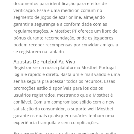
documentos para identificação para efeitos de
verificação. Essa é uma medición comum no
segmento de jogos de azar online, almejando
garantir a segurança e a conformidade com as
regulamentações. A Mostbet PT oferece um libro de
bónus durante recomendação, onde os jogadores
podem receber recompensas por convidar amigos a
se registarem na tablado.
Apostas De Futebol Ao Vivo
Registrar-se na nossa plataforma Mostbet Portugal
login é rápido e direto. Basta um e-mail válido e uma
senha segura pra acessar todos os recursos. Essas
promoções estão disponíveis para los dos os
usuários registrados, mostrando que a Mostbet é
confiável. Com um compromisso sólido com a new
satisfação do consumidor, o suporte weil Mostbet
garante os quais quaisquer usuários tenham uma
experiência tranquila e sem complicações.
Essa experiência mais pratico e envolvente é muito