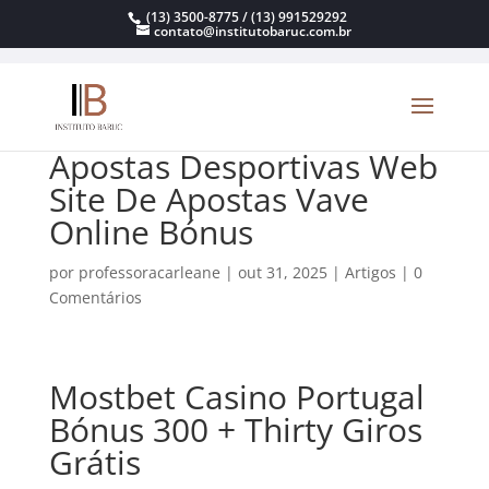
(13) 3500-8775 / (13) 991529292
contato@institutobaruc.com.br
Apostas Desportivas Web
Site De Apostas Vave
Online Bónus
por
professoracarleane
|
out 31, 2025
|
Artigos
|
0
Comentários
Mostbet Casino Portugal
Bónus 300 + Thirty Giros
Grátis