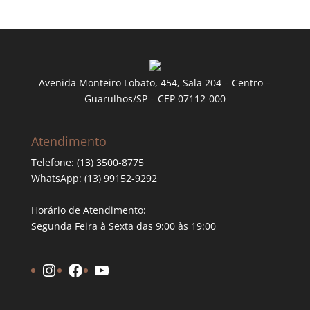
Avenida Monteiro Lobato, 454, Sala 204 – Centro –
Guarulhos/SP – CEP 07112-000
Atendimento
Telefone: (13) 3500-8775
WhatsApp: (13) 99152-9292
Horário de Atendimento:
Segunda Feira à Sexta das 9:00 às 19:00
Instagram
Facebook
YouTube