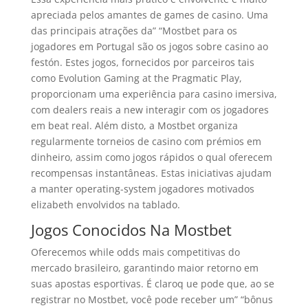
apreciada pelos amantes de games de casino. Uma
das principais atrações da” “Mostbet para os
jogadores em Portugal são os jogos sobre casino ao
festón. Estes jogos, fornecidos por parceiros tais
como Evolution Gaming at the Pragmatic Play,
proporcionam uma experiência para casino imersiva,
com dealers reais a new interagir com os jogadores
em beat real. Além disto, a Mostbet organiza
regularmente torneios de casino com prémios em
dinheiro, assim como jogos rápidos o qual oferecem
recompensas instantâneas. Estas iniciativas ajudam
a manter operating-system jogadores motivados
elizabeth envolvidos na tablado.
Jogos Conocidos Na Mostbet
Oferecemos while odds mais competitivas do
mercado brasileiro, garantindo maior retorno em
suas apostas esportivas. É claroq ue pode que, ao se
registrar no Mostbet, você pode receber um” “bônus