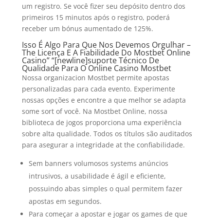
um registro. Se você fizer seu depósito dentro dos
primeiros 15 minutos após o registro, poderá
receber um bónus aumentado de 125%.
Isso É Algo Para Que Nos Devemos Orgulhar –
The Licença E A Fiabilidade Do Mostbet Online
Casino” “[newline]suporte Técnico De
Qualidade Para O Online Casino Mostbet
Nossa organizacion Mostbet permite apostas
personalizadas para cada evento. Experimente
nossas opções e encontre a que melhor se adapta
some sort of você. Na Mostbet Online, nossa
biblioteca de jogos proporciona uma experiência
sobre alta qualidade. Todos os títulos são auditados
para asegurar a integridade at the confiabilidade.
Sem banners volumosos systems anúncios
intrusivos, a usabilidade é ágil e eficiente,
possuindo abas simples o qual permitem fazer
apostas em segundos.
Para começar a apostar e jogar os games de que