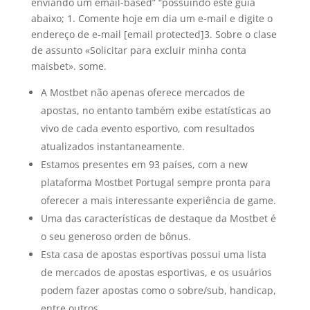
enviando um email-based” “possuindo este guia
abaixo; 1. Comente hoje em dia um e-mail e digite o
endereço de e-mail [email protected]3. Sobre o clase
de assunto «Solicitar para excluir minha conta
maisbet». some.
A Mostbet não apenas oferece mercados de
apostas, no entanto também exibe estatísticas ao
vivo de cada evento esportivo, com resultados
atualizados instantaneamente.
Estamos presentes em 93 países, com a new
plataforma Mostbet Portugal sempre pronta para
oferecer a mais interessante experiência de game.
Uma das características de destaque da Mostbet é
o seu generoso orden de bônus.
Esta casa de apostas esportivas possui uma lista
de mercados de apostas esportivas, e os usuários
podem fazer apostas como o sobre/sub, handicap,
entre outros.