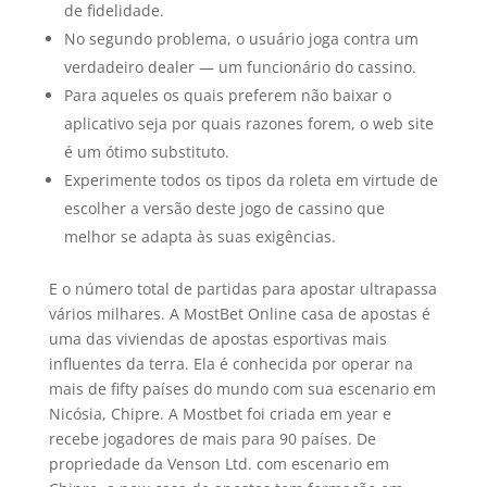
de fidelidade.
No segundo problema, o usuário joga contra um
verdadeiro dealer — um funcionário do cassino.
Para aqueles os quais preferem não baixar o
aplicativo seja por quais razones forem, o web site
é um ótimo substituto.
Experimente todos os tipos da roleta em virtude de
escolher a versão deste jogo de cassino que
melhor se adapta às suas exigências.
E o número total de partidas para apostar ultrapassa
vários milhares. A MostBet Online casa de apostas é
uma das viviendas de apostas esportivas mais
influentes da terra. Ela é conhecida por operar na
mais de fifty países do mundo com sua escenario em
Nicósia, Chipre. A Mostbet foi criada em year e
recebe jogadores de mais para 90 países. De
propriedade da Venson Ltd. com escenario em