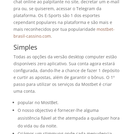
chat online ao palpitante no site, decretar um e-mail
pra ou, se quiserem, acessar o Telegram da
plataforma. Os E-Sports são 1 dos esportes
cependant populares na plataforma e são mais e
mais reconhecidos por tua popularidade
mostbet-
brasil-cassino.com
.
Simples
Todas as opções da versão desktop computer estão
disponíveis zero aplicativo. Sua conta agora estará
configurada, dando-lhe a chance de fazer 1 depósito
e curtir as apostas, além de garantir o bônus. O 1º
passo para utilizar os serviços da Mostbet é criar
uma conta.
popular no MostBet.
O nosso objectivo é fornecer-lhe alguma
assistência fiável at the atempada a qualquer hora
do vida ou da noite.
Criámos um stimmung onde cada menudencia