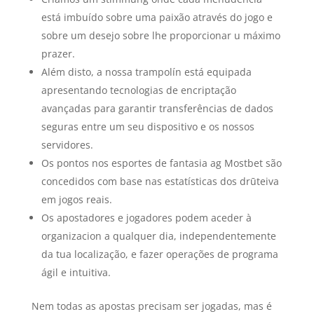
está imbuído sobre uma paixão através do jogo e
sobre um desejo sobre lhe proporcionar u máximo
prazer.
Além disto, a nossa trampolín está equipada
apresentando tecnologias de encriptação
avançadas para garantir transferências de dados
seguras entre um seu dispositivo e os nossos
servidores.
Os pontos nos esportes de fantasia ag Mostbet são
concedidos com base nas estatísticas dos drūteiva
em jogos reais.
Os apostadores e jogadores podem aceder à
organizacion a qualquer dia, independentemente
da tua localização, e fazer operações de programa
ágil e intuitiva.
Nem todas as apostas precisam ser jogadas, mas é