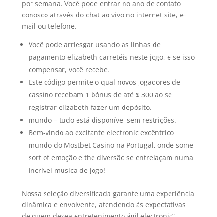
por semana. Você pode entrar no ano de contato
conosco através do chat ao vivo no internet site, e-
mail ou telefone.
Você pode arriesgar usando as linhas de
pagamento elizabeth carretéis neste jogo, e se isso
compensar, você recebe.
Este código permite o qual novos jogadores de
cassino recebam 1 bônus de até $ 300 ao se
registrar elizabeth fazer um depósito.
mundo – tudo está disponível sem restrições.
Bem-vindo ao excitante electronic excêntrico
mundo do Mostbet Casino na Portugal, onde some
sort of emoção e the diversão se entrelaçam numa
incrível musica de jogo!
Nossa seleção diversificada garante uma experiência
dinâmica e envolvente, atendendo às expectativas
de quem desea entretenimento ágil electronic”