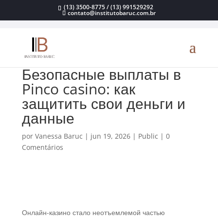
(13) 3500-8775 / (13) 991529292
contato@institutobaruc.com.br
Безопасные выплаты в
Pinco casino: как
защитить свои деньги и
данные
por
Vanessa Baruc
|
jun 19, 2026
|
Public
|
0
Comentários
Онлайн-казино стало неотъемлемой частью