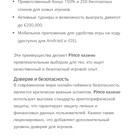
Приветственный бонус 150% и 250 бесплатных
спинов для новых игроков.
Активные турниры и возможность выиграть джекпот
до €200,000.
Мобильное приложение для удобства игры на ходу
(доступно для Android и iOS).
Эти преимущества делают
Pinco казино
привлекательным выбором для тех, кто ищет
качественный и безопасный игровой опыт.
Доверие и безопасность
В современном мире онлайн-гейминга безопасность
является критически важным аспектом.
Pinco казино
использует высокие стандарты криптографической
защиты, что гарантирует защиту личных и
финансовых данных пользователей. Казино также
лицензировано, что добавляет дополнительный
уровень доверия для игроков.