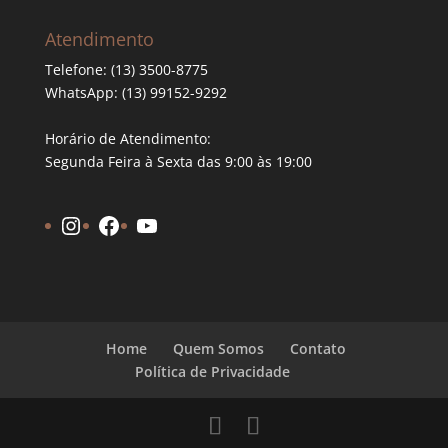
Atendimento
Telefone: (13) 3500-8775
WhatsApp: (13) 99152-9292
Horário de Atendimento:
Segunda Feira à Sexta das 9:00 às 19:00
Instagram
Facebook
YouTube
Home
Quem Somos
Contato
Política de Privacidade