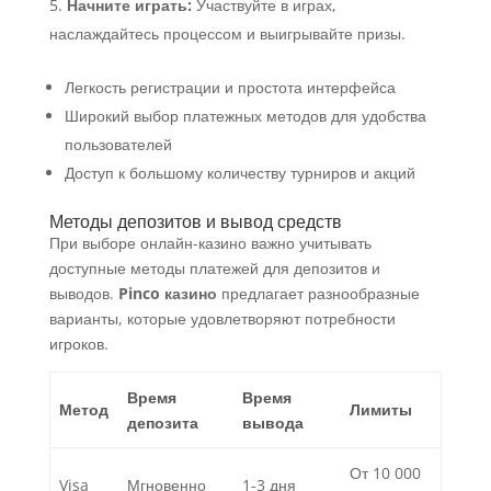
Начните играть:
Участвуйте в играх,
наслаждайтесь процессом и выигрывайте призы.
Легкость регистрации и простота интерфейса
Широкий выбор платежных методов для удобства
пользователей
Доступ к большому количеству турниров и акций
Методы депозитов и вывод средств
При выборе онлайн-казино важно учитывать
доступные методы платежей для депозитов и
выводов.
Pinco казино
предлагает разнообразные
варианты, которые удовлетворяют потребности
игроков.
Время
Время
Метод
Лимиты
депозита
вывода
От 10 000
Visa
Мгновенно
1-3 дня