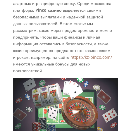
азартных игр в цифровую эпоху. Среди множества
платформ,
Pinco казино
выделяется своими
безопасными выплатами и надежной защитой
данных пользователей. В этом статье мы
рассмотрим, какие меры предосторожности можно
предпринять, чтобы ваши финансы и личная
информация оставались в безопасности, а также
какие преимущества предлагает это казино своим
игрокам, например, на сайте
https://kz-pinco.com/
имеются уникальные бонусы для новых
пользователей.