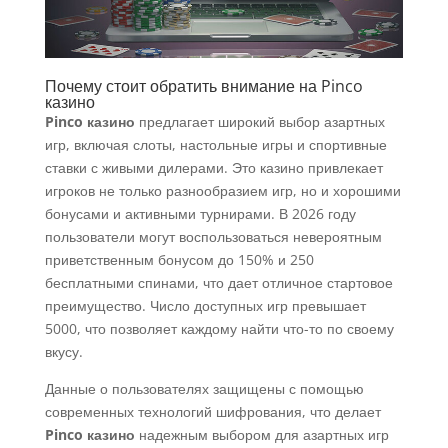
Почему стоит обратить внимание на Pinco
казино
Pinco казино
предлагает широкий выбор азартных
игр, включая слоты, настольные игры и спортивные
ставки с живыми дилерами. Это казино привлекает
игроков не только разнообразием игр, но и хорошими
бонусами и активными турнирами. В 2026 году
пользователи могут воспользоваться невероятным
приветственным бонусом до 150% и 250
бесплатными спинами, что дает отличное стартовое
преимущество. Число доступных игр превышает
5000, что позволяет каждому найти что-то по своему
вкусу.
Данные о пользователях защищены с помощью
современных технологий шифрования, что делает
Pinco казино
надежным выбором для азартных игр