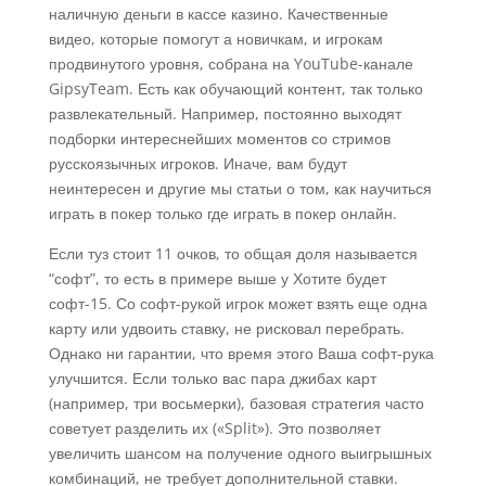
наличную деньги в кассе казино. Качественные
видео, которые помогут а новичкам, и игрокам
продвинутого уровня, собрана на YouTube-канале
GipsyTeam. Есть как обучающий контент, так только
развлекательный. Например, постоянно выходят
подборки интереснейших моментов со стримов
русскоязычных игроков. Иначе, вам будут
неинтересен и другие мы статьи о том, как научиться
играть в покер только где играть в покер онлайн.
Если туз стоит 11 очков, то общая доля называется
“софт”, то есть в примере выше у Хотите будет
софт-15. Со софт-рукой игрок может взять еще одна
карту или удвоить ставку, не рисковал перебрать.
Однако ни гарантии, что время этого Ваша софт-рука
улучшится. Если только вас пара джибах карт
(например, три восьмерки), базовая стратегия часто
советует разделить их («Split»). Это позволяет
увеличить шансом на получение одного выигрышных
комбинаций, не требует дополнительной ставки.