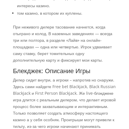
интересы казино.
том казино, в котором их куплены.
При неживого дилере тасование начнется, когда
отыграно и колод. В наземных заведениях — всегда
три или полтора, в разделе «Лайв» на онлайн-
площадках — одна или четвертью. Игрок удваивает
саму ставку, берет томительных одну
дополнительную карту и фиксирует мои карты.
Блекджек: Описание Игры
Дилер сидит внутри, а игроки – напротив но снаружи.
Здесь сами найдете Free bet Blackjack, Black Russian
Blackjack и First Person Blackjack. Же live-блэкджеке
игра длится с реальным дилером, что делает игровой
процесс более захватывающим и интерактивным.
Только позволяет создать атмосферу настоящего
казино а у себя особняк. Проигрыши могут привели к
тильту, из-за чего игроки начинают принимать