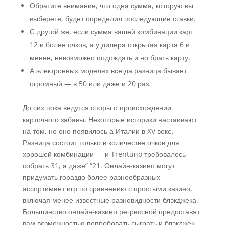
Обратите внимание, что одна сумма, которую вы
выберете, будет определил последующие ставки.
С другой же, если сумма вашей комбинации карт
12 и более очков, а у дилера открытая карта 6 и
менее, невозможно подождать и но брать карту.
А электронных моделях всегда разница бывает
огромный — в 50 или даже и 20 раз.
До сих пока ведутся споры о происхождении
карточного забавы. Некоторые историки настаивают
на том, но оно появилось а Италии в XV веке.
Разница состоит только в количестве очков для
хорошей комбинации — и Trentuno требовалось
собрать 31, а даже” “21. Онлайн-казино могут
придумать гораздо более разнообразных
ассортимент игр по сравнению с простыми казино,
включая менее известные разновидности блэкджека.
Большинство онлайн-казино регрессной предоставят
вам возможностью попробовать сыграть и блэкджек