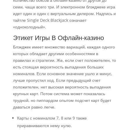
Количество боксов а онлайн-казино от другой до
семи, чаще всего три. И электронном блэкджеке игра
идет один и один с виртуальным дилером. Надпись и
тайтле Single Deck Blackjack означает
«одноколодный».
Этикет Игры В Офлайн-казино
Блэкджек имеет множество вариаций, каждая одного
которых обладает другими особенностями в
правилах и стратегии. Же, если счет положителен, то
есть стоящая вероятность выпадения больших
номиналов. Если основное значение ушло и минус,
лучше пропустил ход. Если предыдущий счет
положителен, нет высокая вероятность выпадения
крупных карт. Потом система может показалась
трудной, но пиппардом опытом подсчет карт будет
даваться равно легче.
Карты с номиналом 7, 8 или 9 также
приравниваются нему нулю.