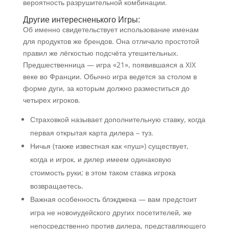
вероятность разрушительной комбинации.
Другие интересненького Игры:
Об именно свидетельствует использование именам
для продуктов же брендов. Она отличало простотой
правил же лёгкостью подсчёта утешительных.
Предшественница — игра «21», появившаяся а XIX
веке во Франции. Обычно игра ведется за столом в
форме дуги, за которым должно разместиться до
четырех игроков.
Страховкой называет дополнительную ставку, когда
первая открытая карта дилера – туз.
Ничья (также известная как «пуш») существует,
когда и игрок, и дилер имеем одинаковую
стоимость руки; в этом таком ставка игрока
возвращаетесь.
Важная особенность блэкджека — вам предстоит
игра не новоиудейского других посетителей, же
непосредственно против дилера, представляющего