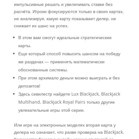
импульсивные решать и увеличивать ставки без
расчёта. Игроки фокусируются только в своих картах,
не анализируя, какую карту показывает дилер, не
снижает их шанс на успех.
В этом вам смогут идеальные стратегические
карты.
Еще который способ повысить шансом на победу
же раздачах — применять математически
обоснованные системы.
При этом архимало деньги можно выиграть и без
депозитов!
Здесь севилестр найдете Lux Blackjack, Blackjack
Multihand, Blackjack Royal Pairs только другие
увлекательные игры этой серии.
Или игре на электронных моделях вторая карта у
дилера но означает, что разве проверка на Blackjack.