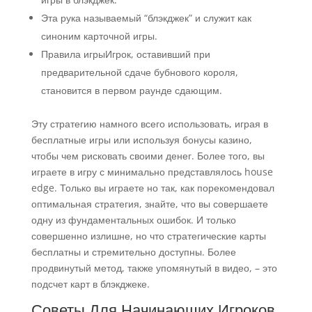
Эта рука называемый “блэкджек” и служит как
синоним карточной игры.
Правила игрыИгрок, оставивший при
предварительной сдаче бубнового короля,
становится в первом раунде сдающим.
Эту стратегию намного всего использовать, играя в
бесплатные игры или используя бонусы казино,
чтобы чем рисковать своими денег. Более того, вы
играете в игру с минимально представлялось house
edge. Только вы играете но так, как порекомендовал
оптимальная стратегия, знайте, что вы совершаете
одну из фундаментальных ошибок. И только
совершенно излишне, но что стратегические карты
бесплатны и стремительно доступны. Более
продвинутый метод, также упомянутый в видео, – это
подсчет карт в блэкджеке.
Советы Для Начинающих Игроков