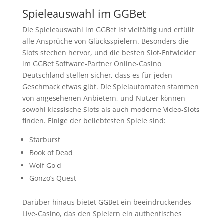
Spieleauswahl im GGBet
Die Spieleauswahl im GGBet ist vielfältig und erfüllt
alle Ansprüche von Glücksspielern. Besonders die
Slots stechen hervor, und die besten Slot-Entwickler
im GGBet Software-Partner Online-Casino
Deutschland stellen sicher, dass es für jeden
Geschmack etwas gibt. Die Spielautomaten stammen
von angesehenen Anbietern, und Nutzer können
sowohl klassische Slots als auch moderne Video-Slots
finden. Einige der beliebtesten Spiele sind:
Starburst
Book of Dead
Wolf Gold
Gonzo’s Quest
Darüber hinaus bietet GGBet ein beeindruckendes
Live-Casino, das den Spielern ein authentisches