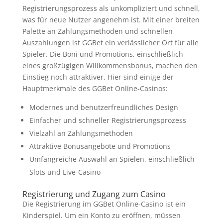
Registrierungsprozess als unkompliziert und schnell,
was für neue Nutzer angenehm ist. Mit einer breiten
Palette an Zahlungsmethoden und schnellen
Auszahlungen ist GGBet ein verlässlicher Ort für alle
Spieler. Die Boni und Promotions, einschließlich
eines großzügigen Willkommensbonus, machen den
Einstieg noch attraktiver. Hier sind einige der
Hauptmerkmale des GGBet Online-Casinos:
Modernes und benutzerfreundliches Design
Einfacher und schneller Registrierungsprozess
Vielzahl an Zahlungsmethoden
Attraktive Bonusangebote und Promotions
Umfangreiche Auswahl an Spielen, einschließlich
Slots und Live-Casino
Registrierung und Zugang zum Casino
Die Registrierung im GGBet Online-Casino ist ein
Kinderspiel. Um ein Konto zu eröffnen, müssen