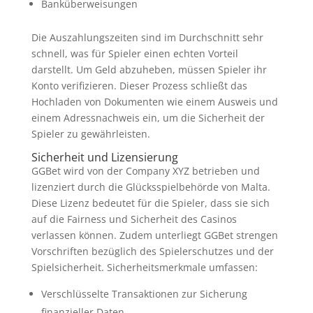
Banküberweisungen
Die Auszahlungszeiten sind im Durchschnitt sehr
schnell, was für Spieler einen echten Vorteil
darstellt. Um Geld abzuheben, müssen Spieler ihr
Konto verifizieren. Dieser Prozess schließt das
Hochladen von Dokumenten wie einem Ausweis und
einem Adressnachweis ein, um die Sicherheit der
Spieler zu gewährleisten.
Sicherheit und Lizensierung
GGBet wird von der Company XYZ betrieben und
lizenziert durch die Glücksspielbehörde von Malta.
Diese Lizenz bedeutet für die Spieler, dass sie sich
auf die Fairness und Sicherheit des Casinos
verlassen können. Zudem unterliegt GGBet strengen
Vorschriften bezüglich des Spielerschutzes und der
Spielsicherheit. Sicherheitsmerkmale umfassen:
Verschlüsselte Transaktionen zur Sicherung
finanzieller Daten.