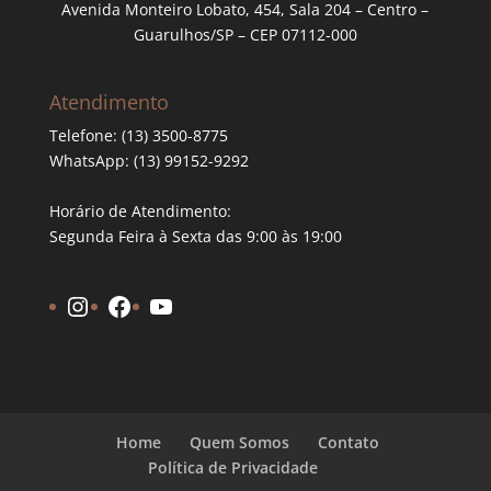
Avenida Monteiro Lobato, 454, Sala 204 – Centro –
Guarulhos/SP – CEP 07112-000
Atendimento
Telefone: (13) 3500-8775
WhatsApp: (13) 99152-9292
Horário de Atendimento:
Segunda Feira à Sexta das 9:00 às 19:00
Instagram
Facebook
YouTube
Home
Quem Somos
Contato
Política de Privacidade