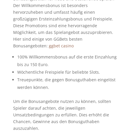
Der Willkommensbonus ist besonders
hervorzuheben und umfasst häufig einen
großzügigen Ersteinzahlungsbonus und Freispiele.
Diese Promotions sind eine hervorragende
Möglichkeit, um das Spielangebot auszuprobieren.
Hier sind einige von GGBets besten
Bonusangeboten:
ggbet casino
100% Willkommensbonus auf die erste Einzahlung
bis zu 150 Euro.
Wöchentliche Freispiele für beliebte Slots.
Treuepunkte, die gegen Bonusguthaben eingelöst
werden können.
Um die Bonusangebote nutzen zu können, sollten
Spieler darauf achten, die jeweiligen
Umsatzbedingungen zu erfüllen. Dies erhöht die
Chancen, Gewinne aus den Bonusguthaben
auszuzahlen.