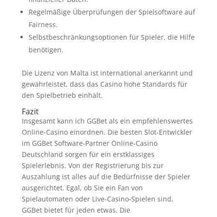
Regelmäßige Überprüfungen der Spielsoftware auf
Fairness.
Selbstbeschränkungsoptionen für Spieler, die Hilfe
benötigen.
Die Lizenz von Malta ist international anerkannt und
gewährleistet, dass das Casino hohe Standards für
den Spielbetrieb einhält.
Fazit
Insgesamt kann ich GGBet als ein empfehlenswertes
Online-Casino einordnen. Die besten Slot-Entwickler
im GGBet Software-Partner Online-Casino
Deutschland sorgen für ein erstklassiges
Spielerlebnis. Von der Registrierung bis zur
Auszahlung ist alles auf die Bedürfnisse der Spieler
ausgerichtet. Egal, ob Sie ein Fan von
Spielautomaten oder Live-Casino-Spielen sind,
GGBet bietet für jeden etwas. Die