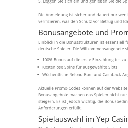
Loggen Sie sich ein und genießen Sie die Spi
Die Anmeldung ist sicher und dauert nur weni
verifizieren, was den Schutz vor Betrug und Id
Bonusangebote und Pro
Einblick in die Bonusstrukturen ist essenziell
deutsche Spieler. Die Willkommensangebote s
100% Bonus auf die erste Einzahlung bis zu 
Kostenlose Spins für ausgewählte Slots.
Wöchentliche Reload-Boni und Cashback-An
Aktuelle Promo-Codes können auf der Website 
Bonusangebote machen das Spielen nicht nur u
steigern. Es ist jedoch wichtig, die Bonusbedi
Anforderungen erfüllt.
Spielauswahl im Yep Casi