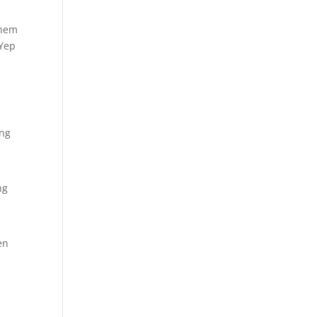
inem
 Yep
ang
ng
en