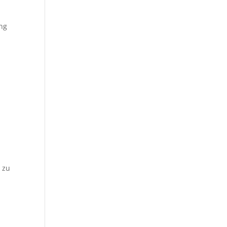
ung
 zu