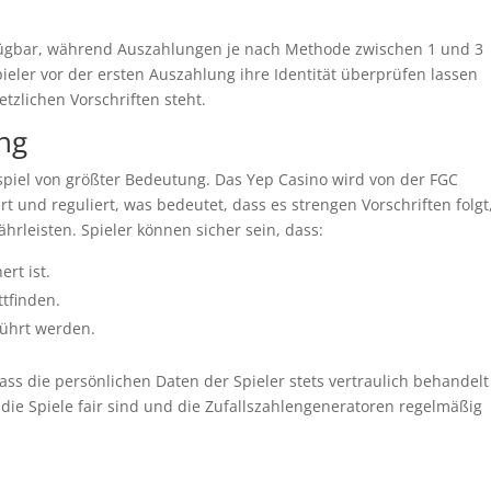
rfügbar, während Auszahlungen je nach Methode zwischen 1 und 3
ieler vor der ersten Auszahlung ihre Identität überprüfen lassen
zlichen Vorschriften steht.
ung
sspiel von größter Bedeutung. Das Yep Casino wird von der FGC
ert und reguliert, was bedeutet, dass es strengen Vorschriften folg
hrleisten. Spieler können sicher sein, dass:
rt ist.
tfinden.
ührt werden.
ss die persönlichen Daten der Spieler stets vertraulich behandelt
die Spiele fair sind und die Zufallszahlengeneratoren regelmäßig