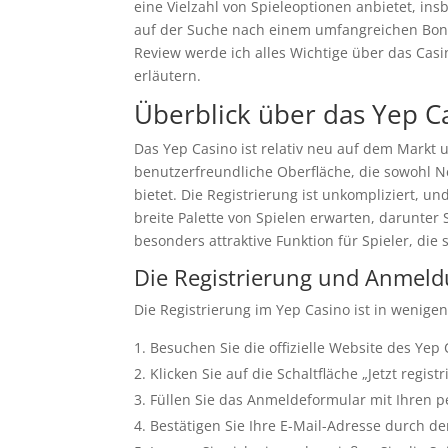
eine Vielzahl von Spieleoptionen anbietet, insb
auf der Suche nach einem umfangreichen Bon
Review werde ich alles Wichtige über das Ca
erläutern.
Überblick über das Yep C
Das Yep Casino ist relativ neu auf dem Markt 
benutzerfreundliche Oberfläche, die sowohl N
bietet. Die Registrierung ist unkompliziert, 
breite Palette von Spielen erwarten, darunter S
besonders attraktive Funktion für Spieler, di
Die Registrierung und Anmeld
Die Registrierung im Yep Casino ist in wenigen 
Besuchen Sie die offizielle Website des Yep 
Klicken Sie auf die Schaltfläche „Jetzt registr
Füllen Sie das Anmeldeformular mit Ihren p
Bestätigen Sie Ihre E-Mail-Adresse durch d