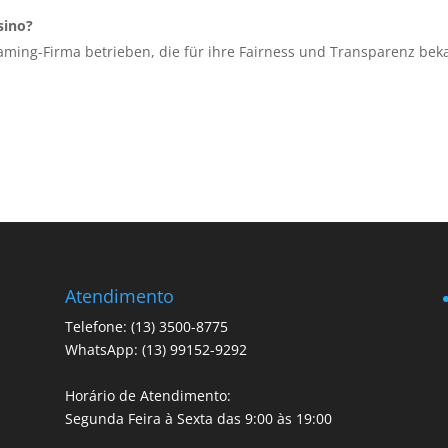
sino?
ming-Firma betrieben, die für ihre Fairness und Transparenz bek
Atendimento
Telefone: (13) 3500-8775
WhatsApp: (13) 99152-9292
Horário de Atendimento:
Segunda Feira à Sexta das 9:00 às 19:00