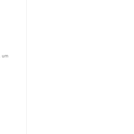
t, um