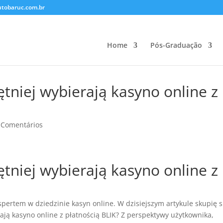
utobaruc.com.br
Home
Pós-Graduação
tniej wybierają kasyno online z
 Comentários
tniej wybierają kasyno online z
spertem w dziedzinie kasyn online. W dzisiejszym artykule skupię s
ają kasyno online z płatnością BLIK? Z perspektywy użytkownika,