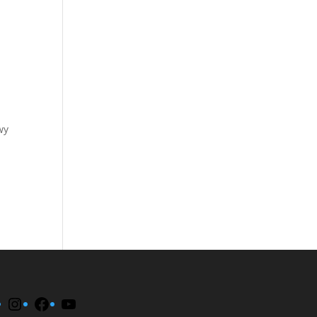
wy
Instagram
Facebook
YouTube