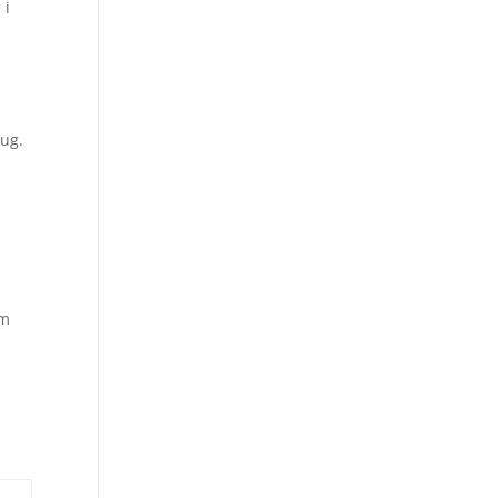
 i
ług.
ym