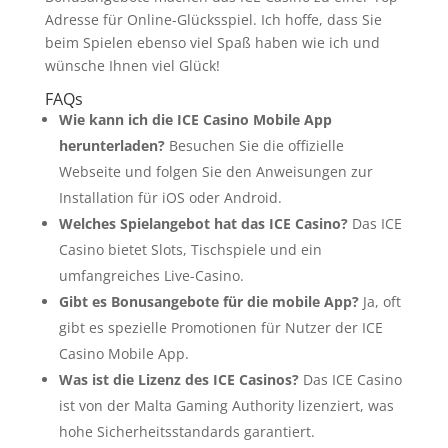
Adresse für Online-Glücksspiel. Ich hoffe, dass Sie
beim Spielen ebenso viel Spaß haben wie ich und
wünsche Ihnen viel Glück!
FAQs
Wie kann ich die ICE Casino Mobile App
herunterladen?
Besuchen Sie die offizielle
Webseite und folgen Sie den Anweisungen zur
Installation für iOS oder Android.
Welches Spielangebot hat das ICE Casino?
Das ICE
Casino bietet Slots, Tischspiele und ein
umfangreiches Live-Casino.
Gibt es Bonusangebote für die mobile App?
Ja, oft
gibt es spezielle Promotionen für Nutzer der ICE
Casino Mobile App.
Was ist die Lizenz des ICE Casinos?
Das ICE Casino
ist von der Malta Gaming Authority lizenziert, was
hohe Sicherheitsstandards garantiert.