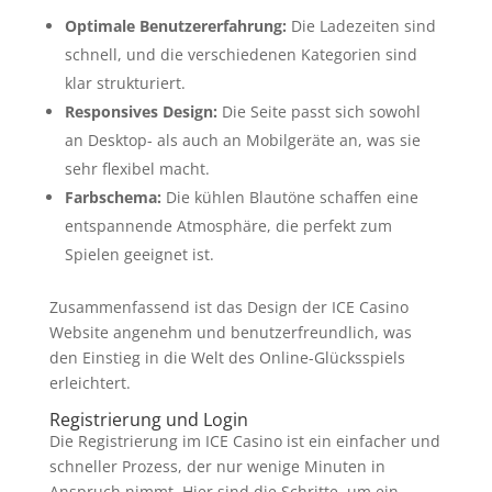
Optimale Benutzererfahrung:
Die Ladezeiten sind
schnell, und die verschiedenen Kategorien sind
klar strukturiert.
Responsives Design:
Die Seite passt sich sowohl
an Desktop- als auch an Mobilgeräte an, was sie
sehr flexibel macht.
Farbschema:
Die kühlen Blautöne schaffen eine
entspannende Atmosphäre, die perfekt zum
Spielen geeignet ist.
Zusammenfassend ist das Design der ICE Casino
Website angenehm und benutzerfreundlich, was
den Einstieg in die Welt des Online-Glücksspiels
erleichtert.
Registrierung und Login
Die Registrierung im ICE Casino ist ein einfacher und
schneller Prozess, der nur wenige Minuten in
Anspruch nimmt. Hier sind die Schritte, um ein