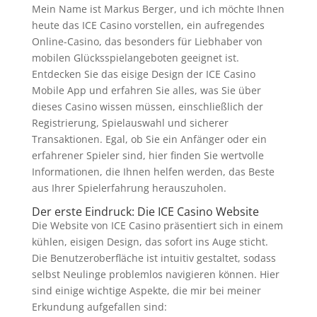
Mein Name ist Markus Berger, und ich möchte Ihnen
heute das ICE Casino vorstellen, ein aufregendes
Online-Casino, das besonders für Liebhaber von
mobilen Glücksspielangeboten geeignet ist.
Entdecken Sie das eisige Design der ICE Casino
Mobile App und erfahren Sie alles, was Sie über
dieses Casino wissen müssen, einschließlich der
Registrierung, Spielauswahl und sicherer
Transaktionen. Egal, ob Sie ein Anfänger oder ein
erfahrener Spieler sind, hier finden Sie wertvolle
Informationen, die Ihnen helfen werden, das Beste
aus Ihrer Spielerfahrung herauszuholen.
Der erste Eindruck: Die ICE Casino Website
Die Website von ICE Casino präsentiert sich in einem
kühlen, eisigen Design, das sofort ins Auge sticht.
Die Benutzeroberfläche ist intuitiv gestaltet, sodass
selbst Neulinge problemlos navigieren können. Hier
sind einige wichtige Aspekte, die mir bei meiner
Erkundung aufgefallen sind: