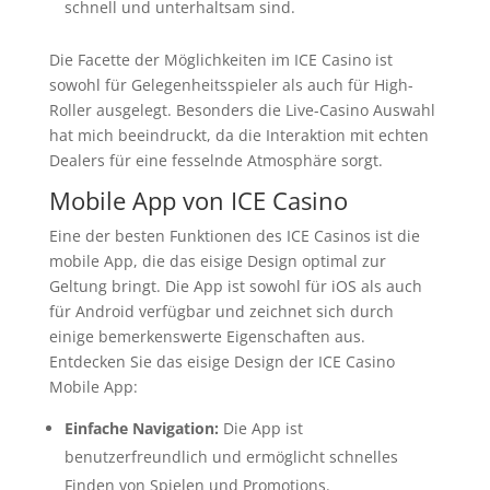
schnell und unterhaltsam sind.
Die Facette der Möglichkeiten im ICE Casino ist
sowohl für Gelegenheitsspieler als auch für High-
Roller ausgelegt. Besonders die Live-Casino Auswahl
hat mich beeindruckt, da die Interaktion mit echten
Dealers für eine fesselnde Atmosphäre sorgt.
Mobile App von ICE Casino
Eine der besten Funktionen des ICE Casinos ist die
mobile App, die das eisige Design optimal zur
Geltung bringt. Die App ist sowohl für iOS als auch
für Android verfügbar und zeichnet sich durch
einige bemerkenswerte Eigenschaften aus.
Entdecken Sie das eisige Design der ICE Casino
Mobile App:
Einfache Navigation:
Die App ist
benutzerfreundlich und ermöglicht schnelles
Finden von Spielen und Promotions.