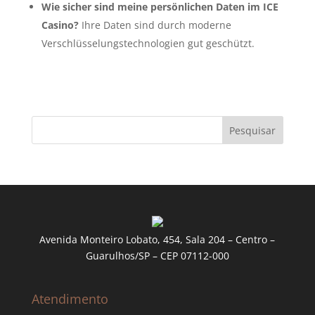
Wie sicher sind meine persönlichen Daten im ICE
Casino?
Ihre Daten sind durch moderne
Verschlüsselungstechnologien gut geschützt.
Pesquisar
Avenida Monteiro Lobato, 454, Sala 204 – Centro –
Guarulhos/SP – CEP 07112-000
Atendimento