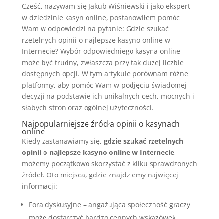
Cześć, nazywam się Jakub Wiśniewski i jako ekspert
w dziedzinie kasyn online, postanowiłem pomóc
Wam w odpowiedzi na pytanie: Gdzie szukać
rzetelnych opinii o najlepsze kasyno online w
Internecie? Wybór odpowiedniego kasyna online
może być trudny, zwłaszcza przy tak dużej liczbie
dostępnych opcji. W tym artykule porównam różne
platformy, aby pomóc Wam w podjęciu świadomej
decyzji na podstawie ich unikalnych cech, mocnych i
słabych stron oraz ogólnej użyteczności.
Najpopularniejsze źródła opinii o kasynach
online
Kiedy zastanawiamy się,
gdzie szukać rzetelnych
opinii o najlepsze kasyno online w Internecie
,
możemy początkowo skorzystać z kilku sprawdzonych
źródeł. Oto miejsca, gdzie znajdziemy najwięcej
informacji:
Fora dyskusyjne – angażująca społeczność graczy
może dostarczyć bardzo cennych wskazówek.