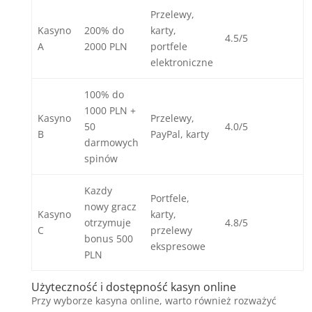
Przelewy,
Kasyno
200% do
karty,
4.5/5
A
2000 PLN
portfele
elektroniczne
100% do
1000 PLN +
Kasyno
Przelewy,
50
4.0/5
B
PayPal, karty
darmowych
spinów
Kazdy
Portfele,
nowy gracz
Kasyno
karty,
otrzymuje
4.8/5
C
przelewy
bonus 500
ekspresowe
PLN
Użyteczność i dostępność kasyn online
Przy wyborze kasyna online, warto również rozważyć