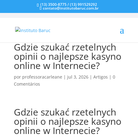
(13) 3500-8775 / (13) 991529292
contato@institutobaruc.com.br
Gdzie szukać rzetelnych
opinii o najlepsze kasyno
online w Internecie?
por
professoracarleane
|
jul 3, 2026
|
Artigos
|
0
Comentários
Gdzie szukać rzetelnych
opinii o najlepsze kasyno
online w Internecie?