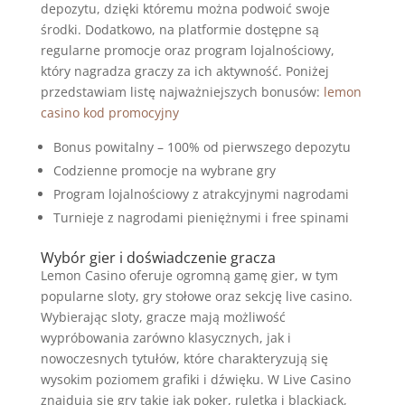
depozytu, dzięki któremu można podwoić swoje
środki. Dodatkowo, na platformie dostępne są
regularne promocje oraz program lojalnościowy,
który nagradza graczy za ich aktywność. Poniżej
przedstawiam listę najważniejszych bonusów:
lemon
casino kod promocyjny
Bonus powitalny – 100% od pierwszego depozytu
Codzienne promocje na wybrane gry
Program lojalnościowy z atrakcyjnymi nagrodami
Turnieje z nagrodami pieniężnymi i free spinami
Wybór gier i doświadczenie gracza
Lemon Casino oferuje ogromną gamę gier, w tym
popularne sloty, gry stołowe oraz sekcję live casino.
Wybierając sloty, gracze mają możliwość
wypróbowania zarówno klasycznych, jak i
nowoczesnych tytułów, które charakteryzują się
wysokim poziomem grafiki i dźwięku. W Live Casino
znajdują się gry takie jak poker, ruletka i blackjack,