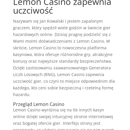
Lemon Casino zapewnia
uczciwość
Nazywam się Jan Kowalski i jestem zapalonym
graczem, który spędził wiele godzin w świecie gier
hazardowych online. Dzisiaj pragnę podzielić się z
Wami moimi doświadczeniami z Lemon Casino. W
skrócie, Lemon Casino to nowoczesna platforma
kasynowa, która oferuje różnorodne gry, atrakcyjne
bonusy oraz najwyższe standardy bezpieczeństwa.
Dzięki zastosowaniu zaawansowanego Generatora
Liczb Losowych (RNG), Lemon Casino zapewnia
uczciwość gier, co czyni to miejsce odpowiednim dla
każdego, kto ceni sobie bezpieczną i rzetelną formę
hazardu.
Przegląd Lemon Casino
Lemon Casino wyróżnia się na tle innych kasyn
online dzięki swojej intuicyjnej stronie internetowej
oraz bogatej ofercie gier. Interfejs strony jest
przejrzysty, co ułatwia poruszanie się po nim nawet