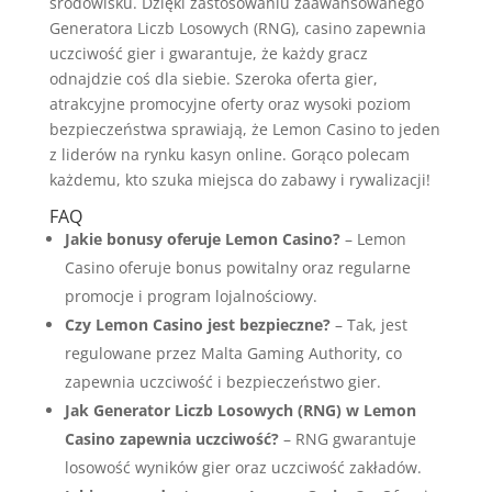
środowisku. Dzięki zastosowaniu zaawansowanego
Generatora Liczb Losowych (RNG), casino zapewnia
uczciwość gier i gwarantuje, że każdy gracz
odnajdzie coś dla siebie. Szeroka oferta gier,
atrakcyjne promocyjne oferty oraz wysoki poziom
bezpieczeństwa sprawiają, że Lemon Casino to jeden
z liderów na rynku kasyn online. Gorąco polecam
każdemu, kto szuka miejsca do zabawy i rywalizacji!
FAQ
Jakie bonusy oferuje Lemon Casino?
– Lemon
Casino oferuje bonus powitalny oraz regularne
promocje i program lojalnościowy.
Czy Lemon Casino jest bezpieczne?
– Tak, jest
regulowane przez Malta Gaming Authority, co
zapewnia uczciwość i bezpieczeństwo gier.
Jak Generator Liczb Losowych (RNG) w Lemon
Casino zapewnia uczciwość?
– RNG gwarantuje
losowość wyników gier oraz uczciwość zakładów.