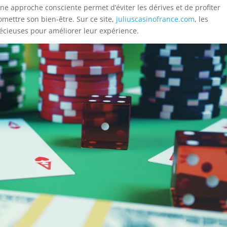
e approche consciente permet d’éviter les dérives et de profiter
mettre son bien-être. Sur ce site,
juliuscasinofrance.com
, les
récieuses pour améliorer leur expérience.