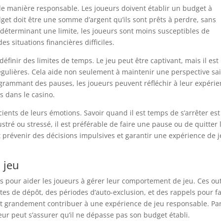
 de manière responsable. Les joueurs doivent établir un budget à
et doit être une somme d’argent qu’ils sont prêts à perdre, sans
déterminant une limite, les joueurs sont moins susceptibles de
s situations financières difficiles.
définir des limites de temps. Le jeu peut être captivant, mais il est
égulières. Cela aide non seulement à maintenir une perspective sa
rogrammant des pauses, les joueurs peuvent réfléchir à leur expéri
s dans le casino.
cients de leurs émotions. Savoir quand il est temps de s’arrêter es
tré ou stressé, il est préférable de faire une pause ou de quitter 
 prévenir des décisions impulsives et garantir une expérience de 
u jeu
s pour aider les joueurs à gérer leur comportement de jeu. Ces out
ites de dépôt, des périodes d’auto-exclusion, et des rappels pour fa
eut grandement contribuer à une expérience de jeu responsable. Pa
eur peut s’assurer qu’il ne dépasse pas son budget établi.