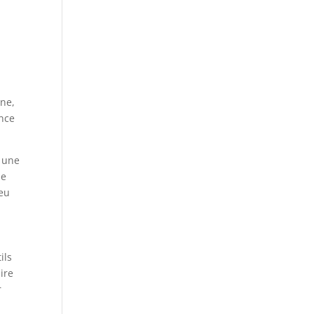
ine,
ence
t une
le
jeu
ils
ire
r