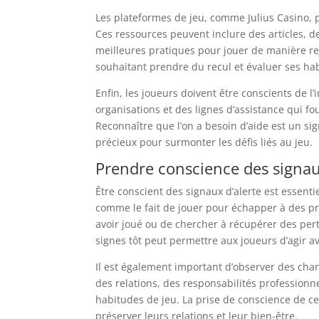
Les plateformes de jeu, comme Julius Casino, 
Ces ressources peuvent inclure des articles, d
meilleures pratiques pour jouer de manière re
souhaitant prendre du recul et évaluer ses ha
Enfin, les joueurs doivent être conscients de l
organisations et des lignes d’assistance qui f
Reconnaître que l’on a besoin d’aide est un sig
précieux pour surmonter les défis liés au jeu.
Prendre conscience des signau
Être conscient des signaux d’alerte est essent
comme le fait de jouer pour échapper à des pr
avoir joué ou de chercher à récupérer des per
signes tôt peut permettre aux joueurs d’agir av
Il est également important d’observer des cha
des relations, des responsabilités professionne
habitudes de jeu. La prise de conscience de c
préserver leurs relations et leur bien-être.