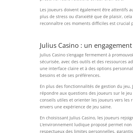
Les joueurs doivent également être attentifs 
plus de stress ou d’anxiété que de plaisir, cel
reconnaître ces moments difficiles est crucial
Julius Casino : un engagement
Julius Casino s’engage fermement à promouvoir
sécurisée, avec des outils et des ressources a
une interface claire et à des options personna
besoins et de ses préférences.
En plus des fonctionnalités de gestion du jeu, 
répondre aux questions des joueurs sur le jeu
conseils utiles et orienter les joueurs vers le
envers une expérience de jeu saine.
En choisissant Julius Casino, les joueurs rejoi
L’environnement ludique proposé permet non 
respectueux des limites personnelles, garantis