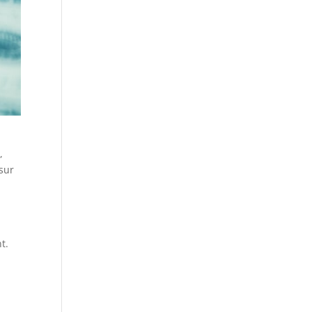
,
 sur
t.