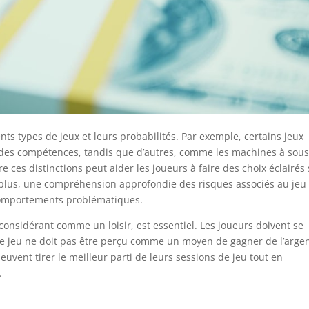
nts types de jeux et leurs probabilités. Par exemple, certains jeux
 des compétences, tandis que d’autres, comme les machines à sous
 ces distinctions peut aider les joueurs à faire des choix éclairés
De plus, une compréhension approfondie des risques associés au jeu
comportements problématiques.
e considérant comme un loisir, est essentiel. Les joueurs doivent se
 le jeu ne doit pas être perçu comme un moyen de gagner de l’argen
uvent tirer le meilleur parti de leurs sessions de jeu tout en
.