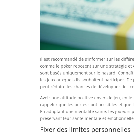
Il est recommandé de s’informer sur les différe
comme le poker reposent sur une stratégie et
sont basés uniquement sur le hasard. Connaître
les jeux auxquels ils souhaitent participer. 
peut réduire les chances de développer des 
Avoir une attitude positive envers le jeu, en l
rappeler que les pertes sont possibles et que
En adoptant une mentalité saine, les joueurs pe
préservant leur santé mentale et émotionnelle
Fixer des limites personnelles