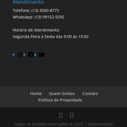
Atendimento
Telefone: (13) 3500-8775
WhatsApp: (13) 99152-9292
Horário de Atendimento:
Segunda Feira à Sexta das 9:00 às 19:00
Instagram
Facebook
YouTube
Home
Quem Somos
Contato
Política de Privacidade
Todos os direitos reservados © 2025 | Desenvolvido