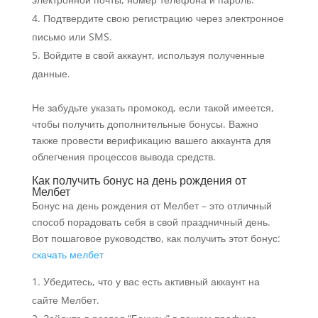
Подтвердите свою регистрацию через электронное
письмо или SMS.
Войдите в свой аккаунт, используя полученные
данные.
Не забудьте указать промокод, если такой имеется,
чтобы получить дополнительные бонусы. Важно
также провести верификацию вашего аккаунта для
облегчения процессов вывода средств.
Как получить бонус на день рождения от
Мелбет
Бонус на день рождения от Мелбет – это отличный
способ порадовать себя в свой праздничный день.
Вот пошаговое руководство, как получить этот бонус:
скачать мелбет
Убедитесь, что у вас есть активный аккаунт на
сайте Мелбет.