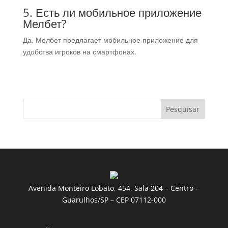
5. Есть ли мобильное приложение
Мелбет?
Да, Мелбет предлагает мобильное приложение для
удобства игроков на смартфонах.
Pesquisar
Avenida Monteiro Lobato, 454, Sala 204 – Centro –
Guarulhos/SP – CEP 07112-000