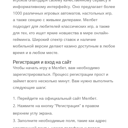
информативному интерфейсу. Оно предлагает более
1000 различных игровых автоматов, настольных игр,
а также секцию с живыми дилерами. Мелбет
подходит для любителей классических игр, а также
для тех, кто ищет яркие новшества в мире онлайн-
гейминга. Широкий спектр ставок и наличие
мобильной версии делают казино доступным в любое
время и в любом месте.
Регистрация и вход на сайт
Чтобы начать игру в Мелбет, вам необходимо
зарегистрироваться. Процесс регистрации прост и
займет всего несколько минут. Вам нужно выполнить
следующие шаги:
Перейдите на официальный сайт Мелбет.
Нажмите на кнопку “Регистрация” в правом
верхнем углу экрана.
Заполните необходимые поля, такие как адрес
электронной почты, номер телефона и пароль.