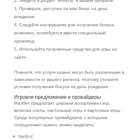
Зайдите в раздел “Бонусы” в вашем профиле.
Проверьте, доступен ли вам бонус на день
рождения.
Следуйте инструкциям для получения бонуса,
возможно, потребуется ввести специальный
промокод.
Используйте полученные средства для игры на
сайте.
Помните, что услуги казино могут быть различными в
зависимости от вашего региона, поэтому уточните
условия получения бонуса на день рождения.
Игровое предложение и провайдеры
Мелбет предлагает широкий ассортимент игр,
включая слоты, настольные игры и карточные игры.
Среди популярных провайдеров, с которыми
сотрудничает казино, можно выделить:
NetEnt