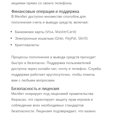
акциями прямо со своего телефона.
Финансовые операции и поддержка
В Мелбет доступно множество способов для
пополнения счета и вывода средств, включая:
Банковские карты (Visa, MasterCard)
Электронные кошельки (Qiwi, PayPal, Skrill)
Криптовалюты
Процессы пополнения и вывода средств проходят
быстро и безопасно. Поддержка пользователей
доступна через онлайн-чат, почту и телефон. Служба
поддержки работает круглосуточно, чтобы помочь
вам с любыми вопросами.
Безопасность и лицензия
Мелбет оперирует под лицензией правительства
Кюрасао, что гарантирует защиту прав игроков и
соблюдение всех необходимых стандартов
безопасности. Лицензия подтверждает, что казино