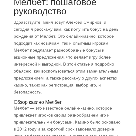
Мелбет: пошаговое
руководство
Здравствуйте, меня зовут Алексей Смирнов, и
сегодня я расскажу вам, как получить бонус на день
рождения от Мелбет. Это онлайн-казино, которое
подходит как новичкам, так и опытным игрокам.
Мелбет предлагает разнообразные бонусы и
акционные предложения, что делает игру более
интересной и выгодной. В этой статье я подробно
объясню, как воспользоваться этим замечательным
предложением, а также расскажу о других аспектах
казино, таких как регистрация, выбор игр, и
безопасность.
Обзор казино Мелбет
Мелбет — это известное онлайн-казино, которое
привлекает игроков своим разнообразием игр и
привлекательными бонусами. Казино было основано
в 2012 году и за короткий срок завоевало доверие
игроков благодаря своему качественному сервису и