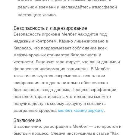
реальном времени и наслаждайтесь атмосферой
настоящего казино.
Безопасность и лицензирование
Безопасность игроков в Мелбет находится под
надежным контролем. Казино лицензировано в
Кюрасао, что подразумевает соблюдение всех
международных стандартов безопасности и
честности. Лицензия гарантирует, что ваши данные и
финансовая информация защищены. В Мелбет
также используются современные технологии
шифрования, что дополнительно обеспечивает
безопасность ввода данных. Процесс верификации
позволяет гарантировать, что только вы сможете
получить доступ к своему аккаунту и выводить
выигранные средства
мелбет казино зеркало
.
Заключение
В заключение, регистрация в Мелбет — это простой и
быстрый процесс. Следуя инструкциям в статье “Как