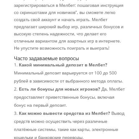
зарегистрироваться в Мелбет: пошаговая инструкция
со скриншотами для новичков”, вы сможете легко
создать свой аккаунт и начать играть. Мелбет
предлагает широкий выбор игр, различных бонусов и
высокую степень надежности, что делает его
отличным вариантом для азартных игр в интернете.
Не упустите возможность поиграть и выиграть!
Часто задаваемые вопросы
Какой минимальный депозит в Мелбет?
Минимальный депозит варьируется от 100 до 500
рублей в зависимости от выбранного метода оплаты.
Есть ли бонусы для новых игроков?
Да, Мелбет
предоставляет приветственные бонусы, включая
бонус на первый депозит.
Как можно вывести средства из Мелбет?
Вывод
средств можно осуществить через различные
платёжные системы, такие как карты, электронные
кошельки и банковские переводы.