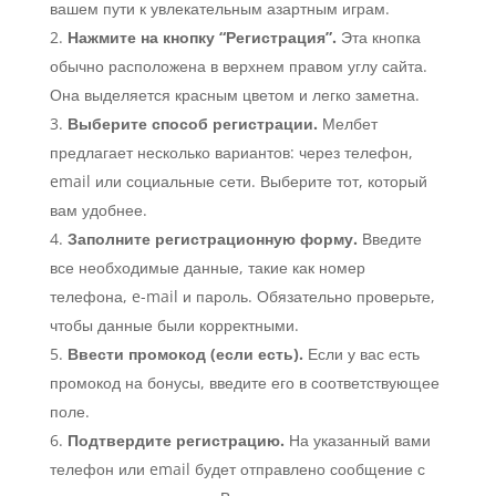
вашем пути к увлекательным азартным играм.
Нажмите на кнопку “Регистрация”.
Эта кнопка
обычно расположена в верхнем правом углу сайта.
Она выделяется красным цветом и легко заметна.
Выберите способ регистрации.
Мелбет
предлагает несколько вариантов: через телефон,
email или социальные сети. Выберите тот, который
вам удобнее.
Заполните регистрационную форму.
Введите
все необходимые данные, такие как номер
телефона, e-mail и пароль. Обязательно проверьте,
чтобы данные были корректными.
Ввести промокод (если есть).
Если у вас есть
промокод на бонусы, введите его в соответствующее
поле.
Подтвердите регистрацию.
На указанный вами
телефон или email будет отправлено сообщение с