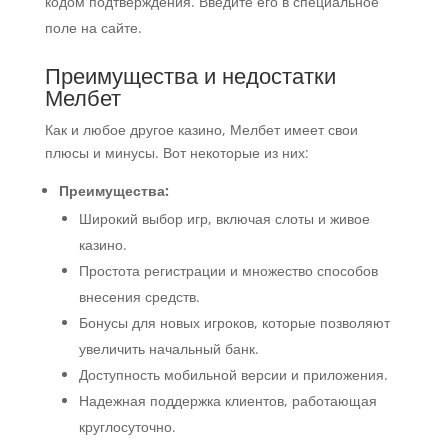
кодом подтверждения. Введите его в специальное
поле на сайте.
Преимущества и недостатки
Мелбет
Как и любое другое казино, Мелбет имеет свои
плюсы и минусы. Вот некоторые из них:
Преимущества:
Широкий выбор игр, включая слоты и живое
казино.
Простота регистрации и множество способов
внесения средств.
Бонусы для новых игроков, которые позволяют
увеличить начальный банк.
Доступность мобильной версии и приложения.
Надежная поддержка клиентов, работающая
круглосуточно.