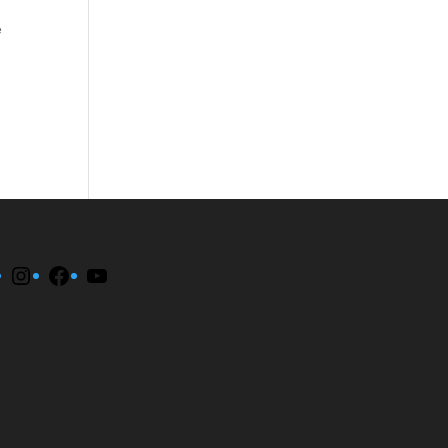
е
Instagram
Facebook
YouTube