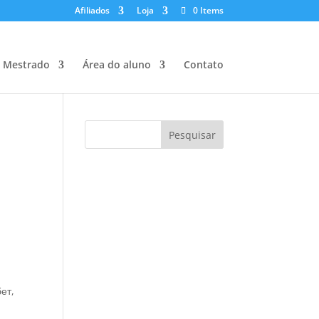
Afiliados
Loja
0 Items
Mestrado
Área do aluno
Contato
Pesquisar
ет,
я