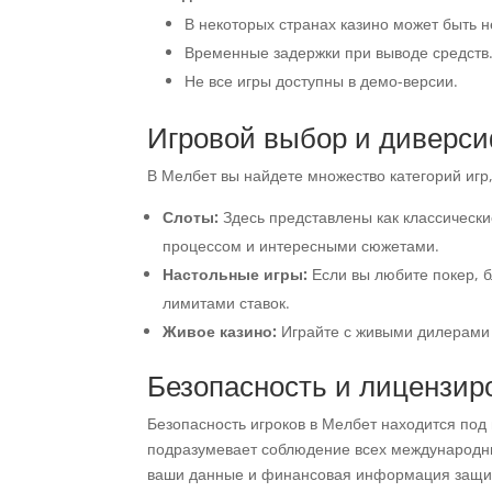
В некоторых странах казино может быть н
Временные задержки при выводе средств
Не все игры доступны в демо-версии.
Игровой выбор и диверс
В Мелбет вы найдете множество категорий игр
Слоты:
Здесь представлены как классически
процессом и интересными сюжетами.
Настольные игры:
Если вы любите покер, б
лимитами ставок.
Живое казино:
Играйте с живыми дилерами 
Безопасность и лицензир
Безопасность игроков в Мелбет находится под
подразумевает соблюдение всех международных
ваши данные и финансовая информация защищ