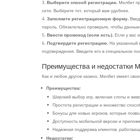
Выберите способ регистрации.
Мелбет пр
сети. Выберите тот, который вам удобнее.
Заполните регистрационную форму.
Введ
пароль. Обязательно проверьте, чтобы данны
Ввести промокод (если есть).
Если у вас 
Подтвердите регистрацию.
На указанный 
подтверждения. Введите его в специальное пол
Преимущества и недостатки 
Как и любое другое казино, Мелбет имеет свои
Преимущества:
Широкий выбор игр, включая слоты и живо
Простота регистрации и множество спосо
Бонусы для новых игроков, которые позв
Доступность мобильной версии и приложе
Надежная поддержка клиентов, работающ
Недостатки: