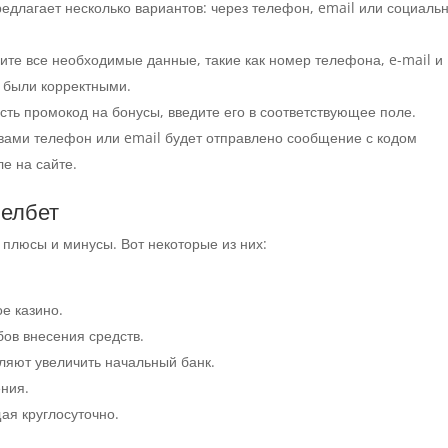
едлагает несколько вариантов: через телефон, email или социаль
ите все необходимые данные, такие как номер телефона, e-mail и
е были корректными.
есть промокод на бонусы, введите его в соответствующее поле.
вами телефон или email будет отправлено сообщение с кодом
е на сайте.
Мелбет
 плюсы и минусы. Вот некоторые из них:
е казино.
бов внесения средств.
оляют увеличить начальный банк.
ния.
ая круглосуточно.