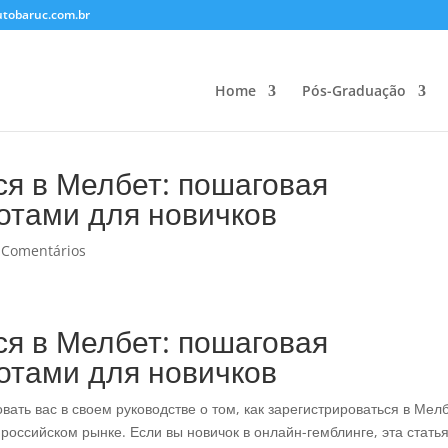
utobaruc.com.br
Home
Pós-Graduação
ся в Мелбет: пошаговая
отами для новичков
 Comentários
ся в Мелбет: пошаговая
отами для новичков
вать вас в своем руководстве о том, как зарегистрироваться в Мелб
российском рынке. Если вы новичок в онлайн-гемблинге, эта стать