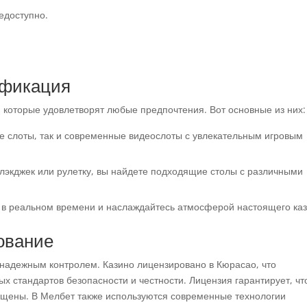
едоступно.
.
ификация
, которые удовлетворят любые предпочтения. Вот основные из них:
е слоты, так и современные видеослоты с увлекательным игровым
лэкджек или рулетку, вы найдете подходящие столы с различными
в реальном времени и наслаждайтесь атмосферой настоящего каз
ование
 надежным контролем. Казино лицензировано в Кюрасао, что
 стандартов безопасности и честности. Лицензия гарантирует, чт
ены. В Мелбет также используются современные технологии