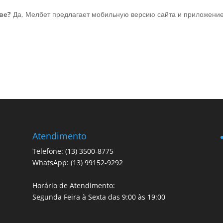
ве?
Да, Мелбет предлагает мобильную версию сайта и приложени
Atendimento
Telefone: (13) 3500-8775
WhatsApp: (13) 99152-9292
Horário de Atendimento:
Segunda Feira à Sexta das 9:00 às 19:00