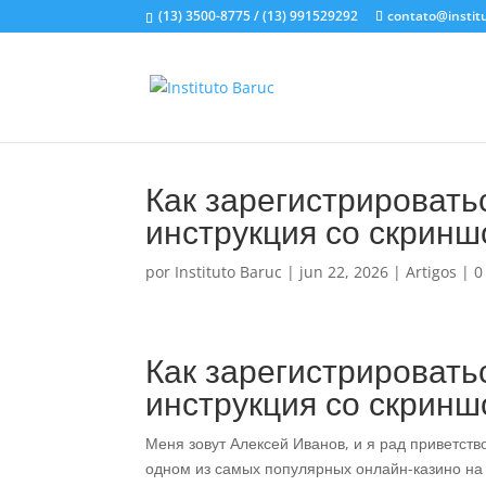
(13) 3500-8775 / (13) 991529292
contato@instit
Как зарегистрировать
инструкция со скринш
por
Instituto Baruc
|
jun 22, 2026
|
Artigos
|
0
Как зарегистрировать
инструкция со скринш
Меня зовут Алексей Иванов, и я рад приветство
одном из самых популярных онлайн-казино на 