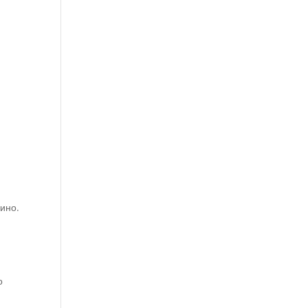
ино.
о