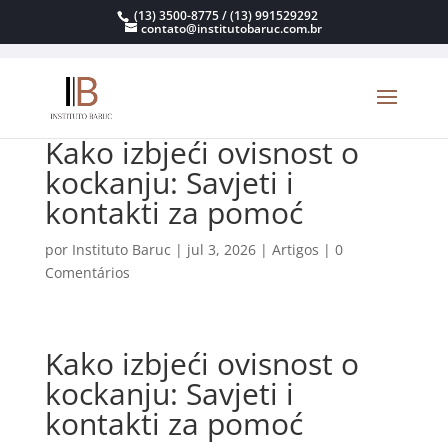
(13) 3500-8775 / (13) 991529292
contato@institutobaruc.com.br
Kako izbjeći ovisnost o
kockanju: Savjeti i
kontakti za pomoć
por
Instituto Baruc
|
jul 3, 2026
|
Artigos
|
0
Comentários
Kako izbjeći ovisnost o
kockanju: Savjeti i
kontakti za pomoć