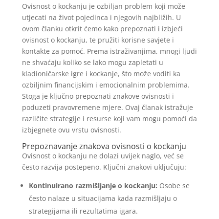
Ovisnost o kockanju je ozbiljan problem koji može
utjecati na život pojedinca i njegovih najbližih. U
ovom članku otkrit ćemo kako prepoznati i izbjeći
ovisnost o kockanju, te pružiti korisne savjete i
kontakte za pomoć. Prema istraživanjima, mnogi ljudi
ne shvaćaju koliko se lako mogu zapletati u
kladioničarske igre i kockanje, što može voditi ka
ozbiljnim financijskim i emocionalnim problemima.
Stoga je ključno prepoznati znakove ovisnosti i
poduzeti pravovremene mjere. Ovaj članak istražuje
različite strategije i resurse koji vam mogu pomoći da
izbjegnete ovu vrstu ovisnosti.
Prepoznavanje znakova ovisnosti o kockanju
Ovisnost o kockanju ne dolazi uvijek naglo, već se
često razvija postepeno. Ključni znakovi uključuju:
Kontinuirano razmišljanje o kockanju:
Osobe se
često nalaze u situacijama kada razmišljaju o
strategijama ili rezultatima igara.