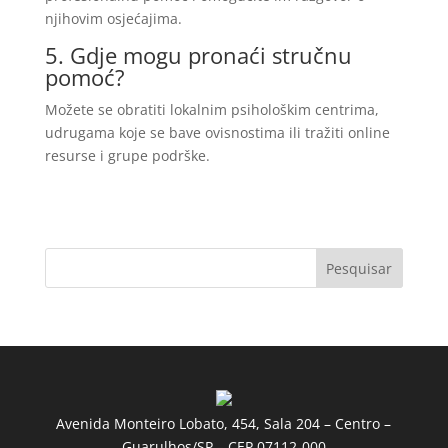
njihovim osjećajima.
5. Gdje mogu pronaći stručnu
pomoć?
Možete se obratiti lokalnim psihološkim centrima,
udrugama koje se bave ovisnostima ili tražiti online
resurse i grupe podrške.
Pesquisar
Avenida Monteiro Lobato, 454, Sala 204 – Centro –
Guarulhos/SP – CEP 07112-000