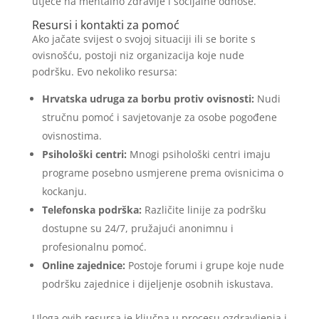
utječe na mentalno zdravlje i socijalne odnose.
Resursi i kontakti za pomoć
Ako jačate svijest o svojoj situaciji ili se borite s
ovisnošću, postoji niz organizacija koje nude
podršku. Evo nekoliko resursa:
Hrvatska udruga za borbu protiv ovisnosti:
Nudi
stručnu pomoć i savjetovanje za osobe pogođene
ovisnostima.
Psihološki centri:
Mnogi psihološki centri imaju
programe posebno usmjerene prema ovisnicima o
kockanju.
Telefonska podrška:
Različite linije za podršku
dostupne su 24/7, pružajući anonimnu i
profesionalnu pomoć.
Online zajednice:
Postoje forumi i grupe koje nude
podršku zajednice i dijeljenje osobnih iskustava.
Uloga ovih resursa je ključna u procesu ozdravljenja i