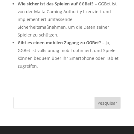
Wie sicher ist das Spielen auf GGBet?
– GGBet ist
von der Malta Gaming Authority lizenziert und
implementiert umfassende
Sicherheitsmaßnahmen, um die Daten seiner
Spieler zu schützen.
Gibt es einen mobilen Zugang zu GGBet?
– Ja,
GGBet ist vollständig mobil optimiert, und Spieler
können bequem über ihr Smartphone oder Tablet
zugreifen.
Pesquisar