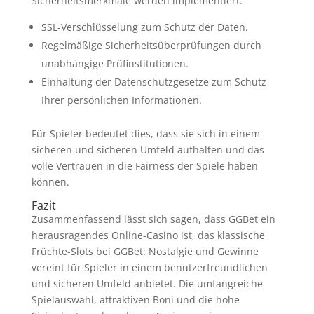
Sicherheitsmerkmale werden implementiert:
SSL-Verschlüsselung zum Schutz der Daten.
Regelmäßige Sicherheitsüberprüfungen durch
unabhängige Prüfinstitutionen.
Einhaltung der Datenschutzgesetze zum Schutz
Ihrer persönlichen Informationen.
Für Spieler bedeutet dies, dass sie sich in einem
sicheren und sicheren Umfeld aufhalten und das
volle Vertrauen in die Fairness der Spiele haben
können.
Fazit
Zusammenfassend lässt sich sagen, dass GGBet ein
herausragendes Online-Casino ist, das klassische
Früchte-Slots bei GGBet: Nostalgie und Gewinne
vereint für Spieler in einem benutzerfreundlichen
und sicheren Umfeld anbietet. Die umfangreiche
Spielauswahl, attraktiven Boni und die hohe