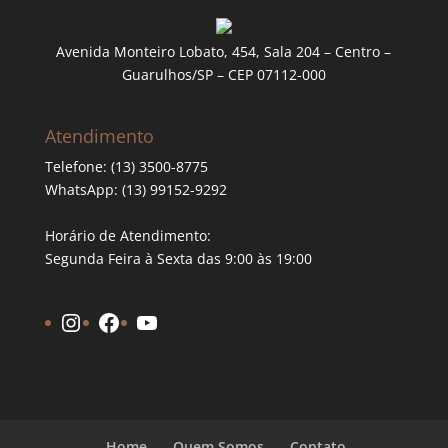
Avenida Monteiro Lobato, 454, Sala 204 – Centro –
Guarulhos/SP – CEP 07112-000
Atendimento
Telefone: (13) 3500-8775
WhatsApp: (13) 99152-9292
Horário de Atendimento:
Segunda Feira à Sexta das 9:00 às 19:00
Instagram
Facebook
YouTube
Home
Quem Somos
Contato