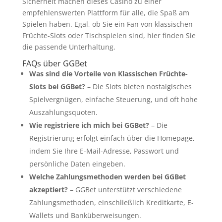
Sicherheit machen dieses Casino zu einer
empfehlenswerten Plattform für alle, die Spaß am
Spielen haben. Egal, ob Sie ein Fan von klassischen
Früchte-Slots oder Tischspielen sind, hier finden Sie
die passende Unterhaltung.
FAQs über GGBet
Was sind die Vorteile von Klassischen Früchte-
Slots bei GGBet?
– Die Slots bieten nostalgisches
Spielvergnügen, einfache Steuerung, und oft hohe
Auszahlungsquoten.
Wie registriere ich mich bei GGBet?
– Die
Registrierung erfolgt einfach über die Homepage,
indem Sie Ihre E-Mail-Adresse, Passwort und
persönliche Daten eingeben.
Welche Zahlungsmethoden werden bei GGBet
akzeptiert?
– GGBet unterstützt verschiedene
Zahlungsmethoden, einschließlich Kreditkarte, E-
Wallets und Banküberweisungen.