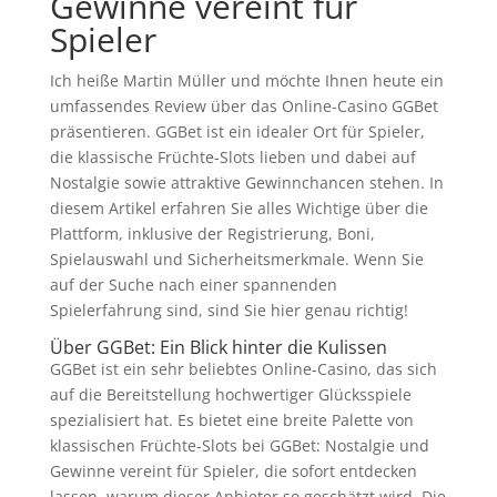
Gewinne vereint für
Spieler
Ich heiße Martin Müller und möchte Ihnen heute ein
umfassendes Review über das Online-Casino GGBet
präsentieren. GGBet ist ein idealer Ort für Spieler,
die klassische Früchte-Slots lieben und dabei auf
Nostalgie sowie attraktive Gewinnchancen stehen. In
diesem Artikel erfahren Sie alles Wichtige über die
Plattform, inklusive der Registrierung, Boni,
Spielauswahl und Sicherheitsmerkmale. Wenn Sie
auf der Suche nach einer spannenden
Spielerfahrung sind, sind Sie hier genau richtig!
Über GGBet: Ein Blick hinter die Kulissen
GGBet ist ein sehr beliebtes Online-Casino, das sich
auf die Bereitstellung hochwertiger Glücksspiele
spezialisiert hat. Es bietet eine breite Palette von
klassischen Früchte-Slots bei GGBet: Nostalgie und
Gewinne vereint für Spieler, die sofort entdecken
lassen, warum dieser Anbieter so geschätzt wird. Die