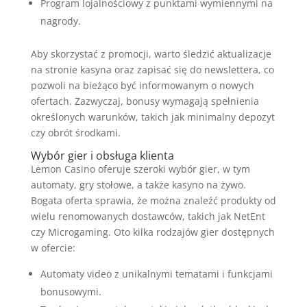
Program lojalnościowy z punktami wymiennymi na
nagrody.
Aby skorzystać z promocji, warto śledzić aktualizacje
na stronie kasyna oraz zapisać się do newslettera, co
pozwoli na bieżąco być informowanym o nowych
ofertach. Zazwyczaj, bonusy wymagają spełnienia
określonych warunków, takich jak minimalny depozyt
czy obrót środkami.
Wybór gier i obsługa klienta
Lemon Casino oferuje szeroki wybór gier, w tym
automaty, gry stołowe, a także kasyno na żywo.
Bogata oferta sprawia, że można znaleźć produkty od
wielu renomowanych dostawców, takich jak NetEnt
czy Microgaming. Oto kilka rodzajów gier dostępnych
w ofercie:
Automaty video z unikalnymi tematami i funkcjami
bonusowymi.