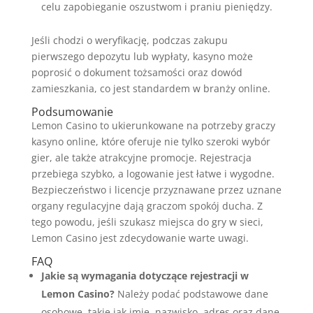
celu zapobieganie oszustwom i praniu pieniędzy.
Jeśli chodzi o weryfikację, podczas zakupu
pierwszego depozytu lub wypłaty, kasyno może
poprosić o dokument tożsamości oraz dowód
zamieszkania, co jest standardem w branży online.
Podsumowanie
Lemon Casino to ukierunkowane na potrzeby graczy
kasyno online, które oferuje nie tylko szeroki wybór
gier, ale także atrakcyjne promocje. Rejestracja
przebiega szybko, a logowanie jest łatwe i wygodne.
Bezpieczeństwo i licencje przyznawane przez uznane
organy regulacyjne dają graczom spokój ducha. Z
tego powodu, jeśli szukasz miejsca do gry w sieci,
Lemon Casino jest zdecydowanie warte uwagi.
FAQ
Jakie są wymagania dotyczące rejestracji w
Lemon Casino?
Należy podać podstawowe dane
osobowe, takie jak imię, nazwisko, adres oraz dane