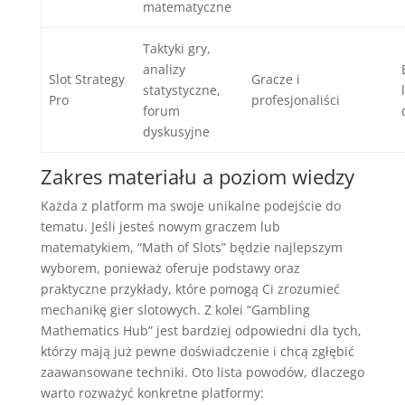
matematyczne
Taktyki gry,
analizy
Slot Strategy
Gracze i
statystyczne,
Pro
profesjonaliści
forum
dyskusyjne
Zakres materiału a poziom wiedzy
Każda z platform ma swoje unikalne podejście do
tematu. Jeśli jesteś nowym graczem lub
matematykiem, “Math of Slots” będzie najlepszym
wyborem, ponieważ oferuje podstawy oraz
praktyczne przykłady, które pomogą Ci zrozumieć
mechanikę gier slotowych. Z kolei “Gambling
Mathematics Hub” jest bardziej odpowiedni dla tych,
którzy mają już pewne doświadczenie i chcą zgłębić
zaawansowane techniki. Oto lista powodów, dlaczego
warto rozważyć konkretne platformy: