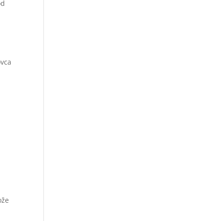
od
ovca
ože