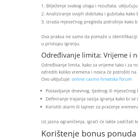
Bilježenje svakog uloga i rezultata, uključu
Analiziranje svojih dobitaka i gubitaka kako 
Izrada mjesečnog pregleda potrošnje kako bi 
Ova praksa ne samo da pomaže u identifikaciji
u pristupu igranju.
Određivanje limita: Vrijeme i 
Određivanje limita, kako za vrijeme tako i za no
odrediti koliko vremena i novca će potrošiti na 
Ovo uključuje:
online casino hrvatska forum
Postavljanje dnevnog, tjednog ili mjesečnog l
Definiranje trajanja sesija igranja kako bi se
Koristiti alarm ili tajmer za praćenje vremen
Uz jasna ograničenja, igrači će lakše zadržati 
Korištenje bonus ponuda 