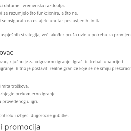
jući datume i vremenska razdoblja.
bi se razumjelo što funkcionira, a što ne.
se osiguralo da ostajete unutar postavljenih limita.
 uspješnih strategija, već također pruža uvid u potrebu za promj
novac
vac, ključno je za odgovorno igranje. Igrači bi trebali unaprijed
igranje. Bitno je postaviti realne granice koje se ne smiju prekoračit
imita troškova.
 izbjeglo prekomjerno igranje.
a provedenog u igri.
kontrolu i izbjeći dugoročne gubitke.
i promocija