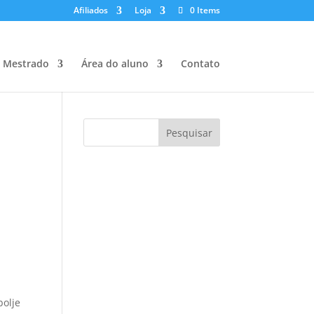
Afiliados
Loja
0 Items
Mestrado
Área do aluno
Contato
Pesquisar
bolje