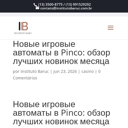
(13) 3500-8775 / (13) 991529292
contato@institutobaruc.com.br
Новые игровые
автоматы в Pinco: обзор
лучших новинок месяца
por
Instituto Baruc
|
jun 23, 2026
|
casino
|
0
Comentários
Новые игровые
автоматы в Pinco: обзор
лучших новинок месяца