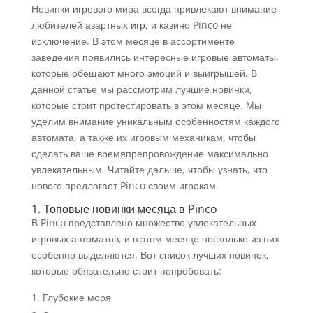
Новинки игрового мира всегда привлекают внимание
любителей азартных игр, и казино Pinco не
исключение. В этом месяце в ассортименте
заведения появились интересные игровые автоматы,
которые обещают много эмоций и выигрышей. В
данной статье мы рассмотрим лучшие новинки,
которые стоит протестировать в этом месяце. Мы
уделим внимание уникальным особенностям каждого
автомата, а также их игровым механикам, чтобы
сделать ваше времяпрепровождение максимально
увлекательным. Читайте дальше, чтобы узнать, что
нового предлагает Pinco своим игрокам.
1. Топовые новинки месяца в Pinco
В Pinco представлено множество увлекательных
игровых автоматов, и в этом месяце несколько из них
особенно выделяются. Вот список лучших новинок,
которые обязательно стоит попробовать:
Глубокие моря