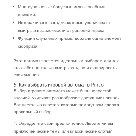
Многоуровневые бонусные игры с особыми
призами.
Интерактивные загадки, которые увеличивают
выигрыш в зависимости от решений игрока.
Функции случайных призов, добавляющие элемент
сюрприза.
Этот автомат является идеальным выбором для тех,
кто любит не только выигрывать, но и активировать
свои умения.
5. Как выбрать игровой автомат в Pinco
Выбор игрового автомата может быть непростой
задачей, учитывая разнообразие доступных новинок.
Вот несколько советов, которые помогут вам сделать
правильный выбор:
Определите свои предпочтения. Любите ли вы
приключенческие темы или классические слоты?