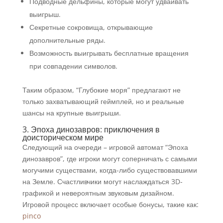
Подводные дельфины, которые могут удваивать
выигрыш.
Секретные сокровища, открывающие
дополнительные ряды.
Возможность выигрывать бесплатные вращения
при совпадении символов.
Таким образом, “Глубокие моря” предлагают не
только захватывающий геймплей, но и реальные
шансы на крупные выигрыши.
3. Эпоха динозавров: приключения в
доисторическом мире
Следующий на очереди – игровой автомат “Эпоха
динозавров”, где игроки могут соперничать с самыми
могучими существами, когда-либо существовавшими
на Земле. Счастливчики могут наслаждаться 3D-
графикой и невероятным звуковым дизайном.
Игровой процесс включает особые бонусы, такие как:
pinco