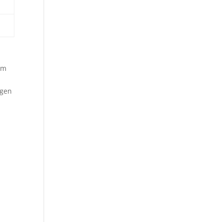
rm
ngen