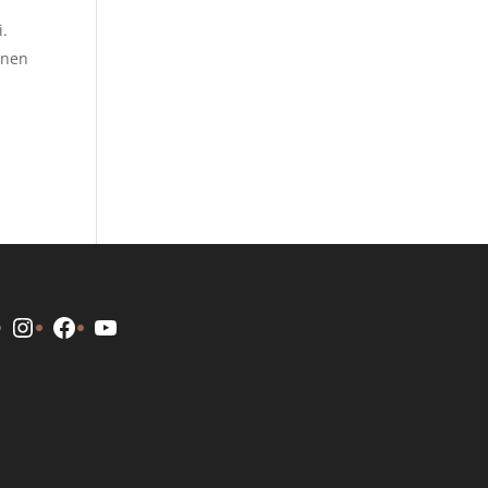
i.
nnen
Instagram
Facebook
YouTube