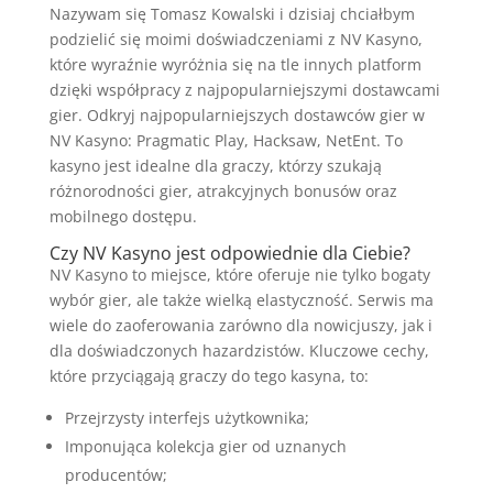
Nazywam się Tomasz Kowalski i dzisiaj chciałbym
podzielić się moimi doświadczeniami z NV Kasyno,
które wyraźnie wyróżnia się na tle innych platform
dzięki współpracy z najpopularniejszymi dostawcami
gier. Odkryj najpopularniejszych dostawców gier w
NV Kasyno: Pragmatic Play, Hacksaw, NetEnt. To
kasyno jest idealne dla graczy, którzy szukają
różnorodności gier, atrakcyjnych bonusów oraz
mobilnego dostępu.
Czy NV Kasyno jest odpowiednie dla Ciebie?
NV Kasyno to miejsce, które oferuje nie tylko bogaty
wybór gier, ale także wielką elastyczność. Serwis ma
wiele do zaoferowania zarówno dla nowicjuszy, jak i
dla doświadczonych hazardzistów. Kluczowe cechy,
które przyciągają graczy do tego kasyna, to:
Przejrzysty interfejs użytkownika;
Imponująca kolekcja gier od uznanych
producentów;