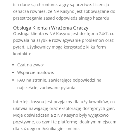
ich dane są chronione, a gry są uczciwe. Licencja
oznacza również, że NV Kasyno jest zobowiązane do
przestrzegania zasad odpowiedzialnego hazardu.
Obsługa Klienta i Wrażenia Graczy
Obsługa klienta w NV Kasyno jest dostępna 24/7, co
pozwala na szybkie rozwiązywanie problemów oraz
pytań. Użytkownicy mogą korzystać z kilku form
kontaktu:
Czat na żywo;
Wsparcie mailowe;
FAQ na stronie, zawierające odpowiedzi na
najczęściej zadawane pytania.
Interfejs kasyna jest przyjazny dla użytkowników, co
ułatwia nawigację oraz eksplorację dostępnych gier.
Moje doświadczenia z NV Kasyno były wyjątkowo
pozytywne, co czyni tę platformę idealnym miejscem
dla każdego miłośnika gier online.