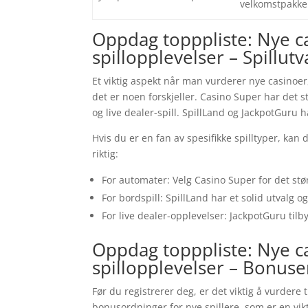
velkomstpakke
Oppdag topppliste: Nye c
spillopplevelser – Spillutv
Et viktig aspekt når man vurderer nye casinoer, e
det er noen forskjeller. Casino Super har det s
og live dealer-spill. SpillLand og JackpotGuru 
Hvis du er en fan av spesifikke spilltyper, ka
riktig:
For automater: Velg Casino Super for det stør
For bordspill: SpillLand har et solid utvalg o
For live dealer-opplevelser: JackpotGuru til
Oppdag topppliste: Nye c
spillopplevelser – Bonus
Før du registrerer deg, er det viktig å vurdere 
bonusordninger for nye spillere, som er en vi