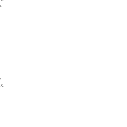
m.
e
lg.