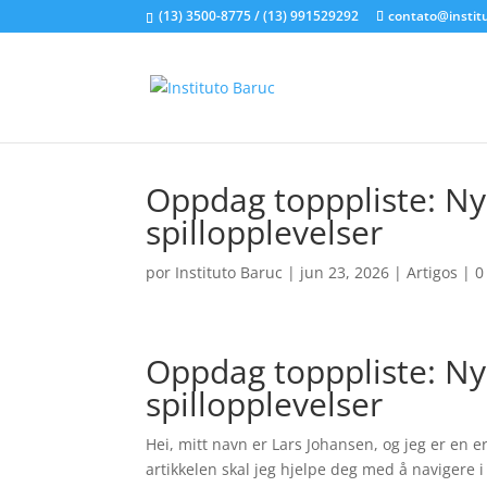
(13) 3500-8775 / (13) 991529292
contato@instit
Oppdag topppliste: Ny
spillopplevelser
por
Instituto Baruc
|
jun 23, 2026
|
Artigos
|
0
Oppdag topppliste: Ny
spillopplevelser
Hei, mitt navn er Lars Johansen, og jeg er en e
artikkelen skal jeg hjelpe deg med å navigere 