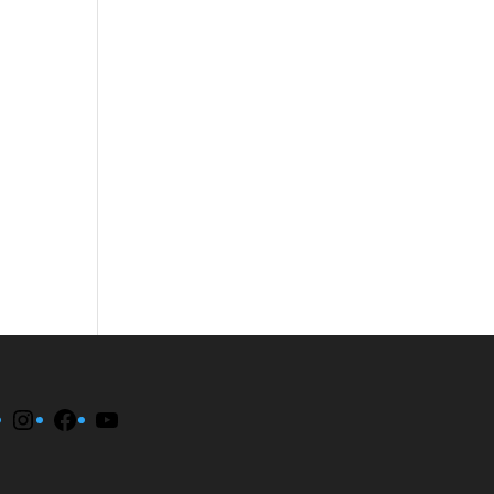
Instagram
Facebook
YouTube