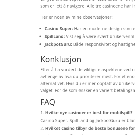
som er lett å navigere. Alle tre casinoene har 
Her er noen av mine observasjoner:
Casino Super:
Har en moderne design som er e
SpillLand:
Vist seg å være svært brukervennli
JackpotGuru:
Både responsivitet og hastighe
Konklusjon
Etter å ha vurdert de viktigste aspektene ved ny
avhenge av hva du prioriterer mest. For et en
alternativet. Hvis du er mer opptatt av brukerv
valget. For de som ønsker en variert betalings
FAQ
Hvilke nye casinoer er best for mobilspill?
Casino Super, SpillLand og JackpotGuru er blan
Hvilket casino tilbyr de beste bonusene for