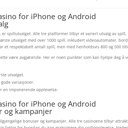
asino for iPhone og Android
alg
r spillutvalget. Alle tre platformer tilbyr et variert utvalg av spill
tørste utvalget med over 1000 spill, inkludert videoautomater, bord
har et respektabelt antall spill, men med henholdsvis 800 og 500 titl
n dette være avgjørende. Her er noen punkter som kan hjelpe deg å v
ste utvalget.
g gode variasjoner.
byr en imponerende opplevelse.
asino for iPhone og Android
er og kampanjer
tilgjengelige bonuser og kampanjer. Alle tre casinoene tilbyr attrakt
ktig faktor for hvordan du kan maksimere din spillopplevelse. Nede