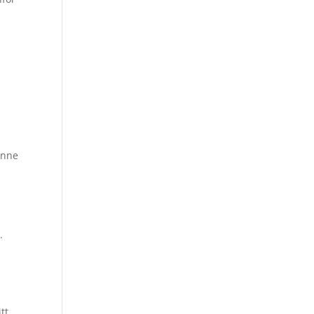
finne
.
tt