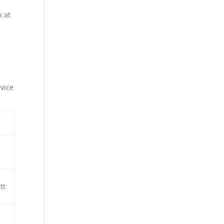
k at
rvice
tt