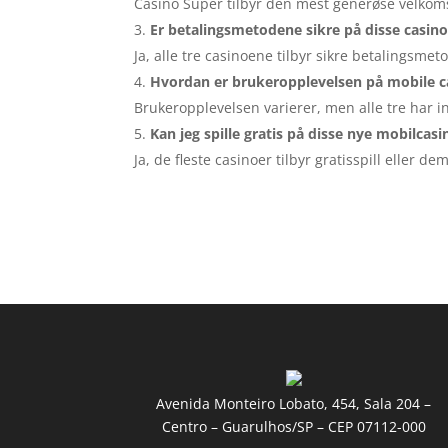
Casino Super tilbyr den mest generøse velko
Er betalingsmetodene sikre på disse casin
Ja, alle tre casinoene tilbyr sikre betalingsm
Hvordan er brukeropplevelsen på mobile c
Brukeropplevelsen varierer, men alle tre har in
Kan jeg spille gratis på disse nye mobilcas
Ja, de fleste casinoer tilbyr gratisspill eller d
Avenida Monteiro Lobato, 454, Sala 204 –
Centro – Guarulhos/SP – CEP 07112-000