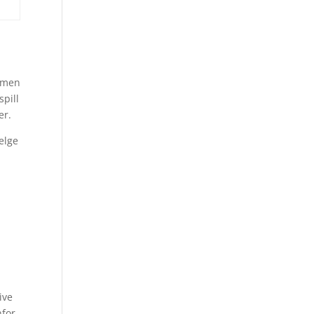
, men
spill
er.
elge
ive
nfor