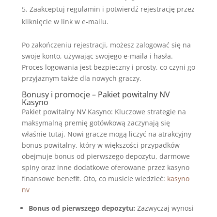
Zaakceptuj regulamin i potwierdź rejestrację przez
kliknięcie w link w e-mailu.
Po zakończeniu rejestracji, możesz zalogować się na
swoje konto, używając swojego e-maila i hasła.
Proces logowania jest bezpieczny i prosty, co czyni go
przyjaznym także dla nowych graczy.
Bonusy i promocje – Pakiet powitalny NV
Kasyno
Pakiet powitalny NV Kasyno: Kluczowe strategie na
maksymalną premię gotówkową zaczynają się
właśnie tutaj. Nowi gracze mogą liczyć na atrakcyjny
bonus powitalny, który w większości przypadków
obejmuje bonus od pierwszego depozytu, darmowe
spiny oraz inne dodatkowe oferowane przez kasyno
finansowe benefit. Oto, co musicie wiedzieć:
kasyno
nv
Bonus od pierwszego depozytu:
Zazwyczaj wynosi