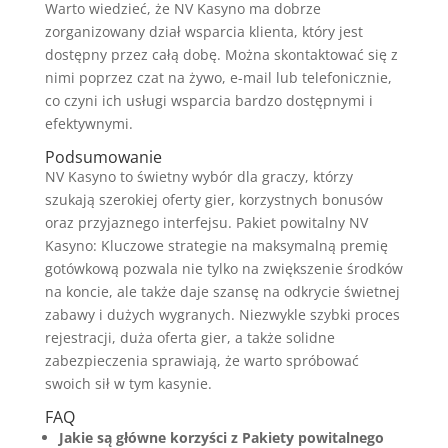
Warto wiedzieć, że NV Kasyno ma dobrze
zorganizowany dział wsparcia klienta, który jest
dostępny przez całą dobę. Można skontaktować się z
nimi poprzez czat na żywo, e-mail lub telefonicznie,
co czyni ich usługi wsparcia bardzo dostępnymi i
efektywnymi.
Podsumowanie
NV Kasyno to świetny wybór dla graczy, którzy
szukają szerokiej oferty gier, korzystnych bonusów
oraz przyjaznego interfejsu. Pakiet powitalny NV
Kasyno: Kluczowe strategie na maksymalną premię
gotówkową pozwala nie tylko na zwiększenie środków
na koncie, ale także daje szansę na odkrycie świetnej
zabawy i dużych wygranych. Niezwykle szybki proces
rejestracji, duża oferta gier, a także solidne
zabezpieczenia sprawiają, że warto spróbować
swoich sił w tym kasynie.
FAQ
Jakie są główne korzyści z Pakiety powitalnego