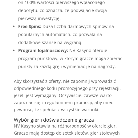
on 100% wartości pierwszego wpłaconego
depozytu, co oznacza, że podwajacie swoją
pierwszą inwestycję.
Free Spins:
Duża liczba darmowych spinów na
popularnych automatach, co pozwala na
dodatkowe szanse na wygraną.
Program lojalnościowy:
NV Kasyno oferuje
program punktowy, w którym gracze mogą zbierać
punkty za każdą grę i wymieniać je na nagrody.
Aby skorzystać z oferty, nie zapomnij wprowadzić
odpowiedniego kodu promocyjnego przy rejestracji,
jeżeli jest wymagany. Oczywiście, zawsze warto
zapoznać się z regulaminem promocji, aby mieć
pewność, że spełniasz wszystkie warunki.
Wybór gier i doświadczenie gracza
NV Kasyno stawia na różnorodność w ofercie gier.
Gracze mają dostęp do setek slotów, gier stołowych