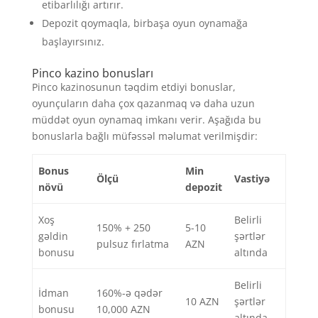
etibarlılığı artırır.
Depozit qoymaqla, birbaşa oyun oynamağa
başlayırsınız.
Pinco kazino bonusları
Pinco kazinosunun təqdim etdiyi bonuslar,
oyunçuların daha çox qazanmaq və daha uzun
müddət oyun oynamaq imkanı verir. Aşağıda bu
bonuslarla bağlı müfəssəl məlumat verilmişdir:
Bonus
Min
Ölçü
Vastiyə
növü
depozit
Xoş
Belirli
150% + 250
5-10
gəldin
şərtlər
pulsuz fırlatma
AZN
bonusu
altında
Belirli
İdman
160%-ə qədər
10 AZN
şərtlər
bonusu
10,000 AZN
altında