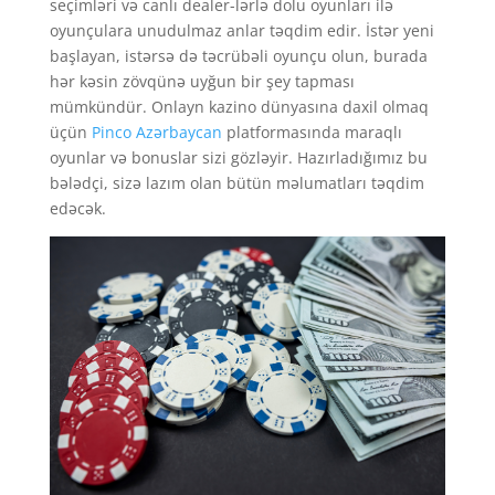
seçimləri və canlı dealer-lərlə dolu oyunları ilə
oyunçulara unudulmaz anlar təqdim edir. İstər yeni
başlayan, istərsə də təcrübəli oyunçu olun, burada
hər kəsin zövqünə uyğun bir şey tapması
mümkündür. Onlayn kazino dünyasına daxil olmaq
üçün
Pinco Azərbaycan
platformasında maraqlı
oyunlar və bonuslar sizi gözləyir. Hazırladığımız bu
bələdçi, sizə lazım olan bütün məlumatları təqdim
edəcək.