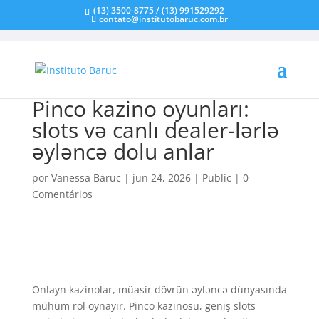
(13) 3500-8775 / (13) 991529292
contato@institutobaruc.com.br
Pinco kazino oyunları:
slots və canlı dealer-lərlə
əyləncə dolu anlar
por
Vanessa Baruc
|
jun 24, 2026
|
Public
|
0
Comentários
Onlayn kazinolar, müasir dövrün əyləncə dünyasında
mühüm rol oynayır. Pinco kazinosu, geniş slots