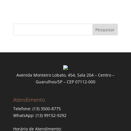
Pesquisar
Avenida Monteiro Lobato, 454, Sala 204 – Centro –
Guarulhos/SP – CEP 07112-000
Atendimento
Telefone: (13) 3500-8775
WhatsApp: (13) 99152-9292
Horário de Atendimento: