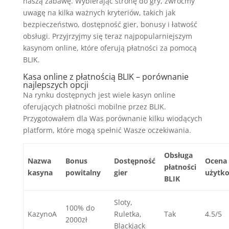
naszą zabawę. Wybierając stronę do gry, zwróćmy
uwagę na kilka ważnych kryteriów, takich jak
bezpieczeństwo, dostępność gier, bonusy i łatwość
obsługi. Przyjrzyjmy się teraz najpopularniejszym
kasynom online, które oferują płatności za pomocą
BLIK.
Kasa online z płatnością BLIK – porównanie
najlepszych opcji
Na rynku dostępnych jest wiele kasyn online
oferujących płatności mobilne przez BLIK.
Przygotowałem dla Was porównanie kilku wiodących
platform, które mogą spełnić Wasze oczekiwania.
Obsługa
Nazwa
Bonus
Dostępność
Ocena
płatności
kasyna
powitalny
gier
użytk
BLIK
Sloty,
100% do
KazynoA
Ruletka,
Tak
4.5/5
2000zł
Blackjack