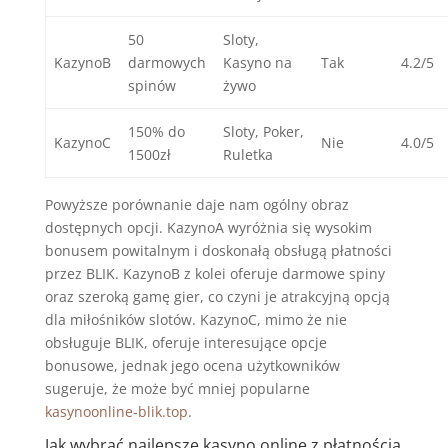
50
Sloty,
KazynoB
darmowych
Kasyno na
Tak
4.2/5
spinów
żywo
150% do
Sloty, Poker,
KazynoC
Nie
4.0/5
1500zł
Ruletka
Powyższe porównanie daje nam ogólny obraz
dostępnych opcji. KazynoA wyróżnia się wysokim
bonusem powitalnym i doskonałą obsługą płatności
przez BLIK. KazynoB z kolei oferuje darmowe spiny
oraz szeroką gamę gier, co czyni je atrakcyjną opcją
dla miłośników slotów. KazynoC, mimo że nie
obsługuje BLIK, oferuje interesujące opcje
bonusowe, jednak jego ocena użytkowników
sugeruje, że może być mniej popularne
kasynoonline-blik.top
.
Jak wybrać najlepsze kasyno online z płatnością