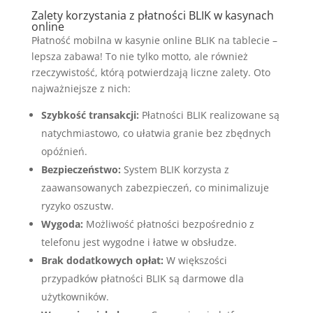
Zalety korzystania z płatności BLIK w kasynach
online
Płatność mobilna w kasynie online BLIK na tablecie –
lepsza zabawa! To nie tylko motto, ale również
rzeczywistość, którą potwierdzają liczne zalety. Oto
najważniejsze z nich:
Szybkość transakcji:
Płatności BLIK realizowane są
natychmiastowo, co ułatwia granie bez zbędnych
opóźnień.
Bezpieczeństwo:
System BLIK korzysta z
zaawansowanych zabezpieczeń, co minimalizuje
ryzyko oszustw.
Wygoda:
Możliwość płatności bezpośrednio z
telefonu jest wygodne i łatwe w obsłudze.
Brak dodatkowych opłat:
W większości
przypadków płatności BLIK są darmowe dla
użytkowników.