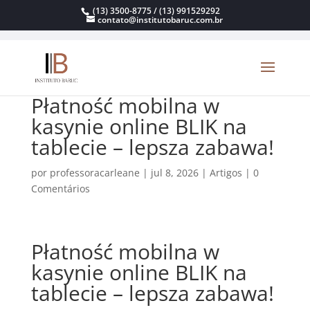
(13) 3500-8775 / (13) 991529292
contato@institutobaruc.com.br
Płatność mobilna w
kasynie online BLIK na
tablecie – lepsza zabawa!
por
professoracarleane
|
jul 8, 2026
|
Artigos
|
0
Comentários
Płatność mobilna w
kasynie online BLIK na
tablecie – lepsza zabawa!