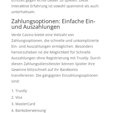
Echtzeit gegen echte Dealer zu spielen. Diese
interaktive Erfahrung ist sowohl spannend als auch
unterhaltsam.
Zahlungsoptionen: Einfache Ein-
und Auszahlungen
Verde Casino bietet eine Vielzahl von
Zahlungsoptionen, die schnelle und unkomplizierte
Ein- und Auszahlungen ermöglichen. Besonders
hervorzuheben ist die Möglichkeit für Schnelle
Auszahlungen ohne Registrierung mit Trustly. Durch
diesen Zahlungsdienstleister können Spieler ihre
Gewinne blitzschnell auf ihr Bankkonto
transferieren. Die gängigsten Einzahlungsoptionen
sind:
Trustly
Visa
MasterCard
Banküberweisung