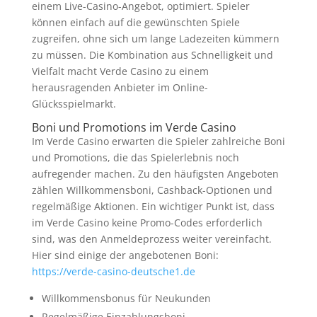
einem Live-Casino-Angebot, optimiert. Spieler
können einfach auf die gewünschten Spiele
zugreifen, ohne sich um lange Ladezeiten kümmern
zu müssen. Die Kombination aus Schnelligkeit und
Vielfalt macht Verde Casino zu einem
herausragenden Anbieter im Online-
Glücksspielmarkt.
Boni und Promotions im Verde Casino
Im Verde Casino erwarten die Spieler zahlreiche Boni
und Promotions, die das Spielerlebnis noch
aufregender machen. Zu den häufigsten Angeboten
zählen Willkommensboni, Cashback-Optionen und
regelmäßige Aktionen. Ein wichtiger Punkt ist, dass
im Verde Casino keine Promo-Codes erforderlich
sind, was den Anmeldeprozess weiter vereinfacht.
Hier sind einige der angebotenen Boni:
https://verde-casino-deutsche1.de
Willkommensbonus für Neukunden
Regelmäßige Einzahlungsboni