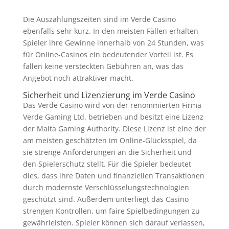
Die Auszahlungszeiten sind im Verde Casino
ebenfalls sehr kurz. In den meisten Fällen erhalten
Spieler ihre Gewinne innerhalb von 24 Stunden, was
für Online-Casinos ein bedeutender Vorteil ist. Es
fallen keine versteckten Gebühren an, was das
Angebot noch attraktiver macht.
Sicherheit und Lizenzierung im Verde Casino
Das Verde Casino wird von der renommierten Firma
Verde Gaming Ltd. betrieben und besitzt eine Lizenz
der Malta Gaming Authority. Diese Lizenz ist eine der
am meisten geschätzten im Online-Glücksspiel, da
sie strenge Anforderungen an die Sicherheit und
den Spielerschutz stellt. Für die Spieler bedeutet
dies, dass ihre Daten und finanziellen Transaktionen
durch modernste Verschlüsselungstechnologien
geschützt sind. Außerdem unterliegt das Casino
strengen Kontrollen, um faire Spielbedingungen zu
gewährleisten. Spieler können sich darauf verlassen,