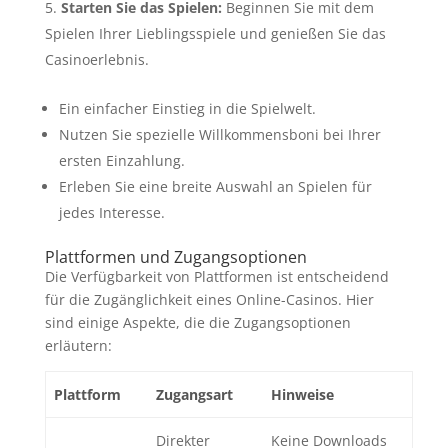
Starten Sie das Spielen:
Beginnen Sie mit dem
Spielen Ihrer Lieblingsspiele und genießen Sie das
Casinoerlebnis.
Ein einfacher Einstieg in die Spielwelt.
Nutzen Sie spezielle Willkommensboni bei Ihrer
ersten Einzahlung.
Erleben Sie eine breite Auswahl an Spielen für
jedes Interesse.
Plattformen und Zugangsoptionen
Die Verfügbarkeit von Plattformen ist entscheidend
für die Zugänglichkeit eines Online-Casinos. Hier
sind einige Aspekte, die die Zugangsoptionen
erläutern:
Plattform
Zugangsart
Hinweise
Direkter
Keine Downloads