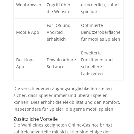
Webbrowser
Zugriff über
erforderlich, sofort
die Website
spielbar
Für iOS und
Optimierte
Mobile App
Android
Benutzeroberfläche
erhältlich
für mobiles Spielen
Erweiterte
Desktop-
Downloadbare
Funktionen und
App
Software
schnellere
Ladezeiten
Die verschiedenen Zugangsmöglichkeiten stellen
sicher, dass Spieler immer und überall spielen
können. Dies erhöht die Flexibilität und den Komfort,
insbesondere für Spieler, die gerne mobil spielen.
Zusätzliche Vorteile
Die Wahl eines geeigneten Online-Casinos bringt
zahlreiche Vorteile mit sich. Hier sind einige der