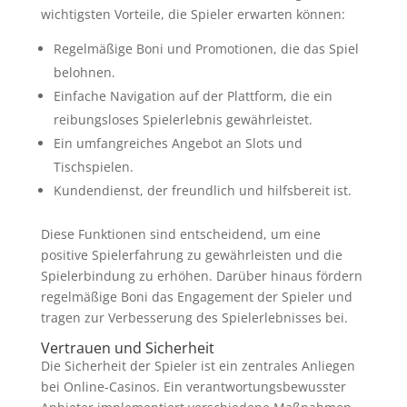
wichtigsten Vorteile, die Spieler erwarten können:
Regelmäßige Boni und Promotionen, die das Spiel
belohnen.
Einfache Navigation auf der Plattform, die ein
reibungsloses Spielerlebnis gewährleistet.
Ein umfangreiches Angebot an Slots und
Tischspielen.
Kundendienst, der freundlich und hilfsbereit ist.
Diese Funktionen sind entscheidend, um eine
positive Spielerfahrung zu gewährleisten und die
Spielerbindung zu erhöhen. Darüber hinaus fördern
regelmäßige Boni das Engagement der Spieler und
tragen zur Verbesserung des Spielerlebnisses bei.
Vertrauen und Sicherheit
Die Sicherheit der Spieler ist ein zentrales Anliegen
bei Online-Casinos. Ein verantwortungsbewusster