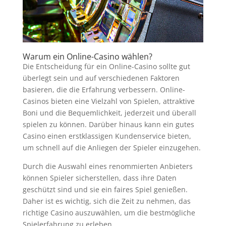
Warum ein Online-Casino wählen?
Die Entscheidung für ein Online-Casino sollte gut
überlegt sein und auf verschiedenen Faktoren
basieren, die die Erfahrung verbessern. Online-
Casinos bieten eine Vielzahl von Spielen, attraktive
Boni und die Bequemlichkeit, jederzeit und überall
spielen zu können. Darüber hinaus kann ein gutes
Casino einen erstklassigen Kundenservice bieten,
um schnell auf die Anliegen der Spieler einzugehen.
Durch die Auswahl eines renommierten Anbieters
können Spieler sicherstellen, dass ihre Daten
geschützt sind und sie ein faires Spiel genießen.
Daher ist es wichtig, sich die Zeit zu nehmen, das
richtige Casino auszuwählen, um die bestmögliche
Spielerfahrung zu erleben.