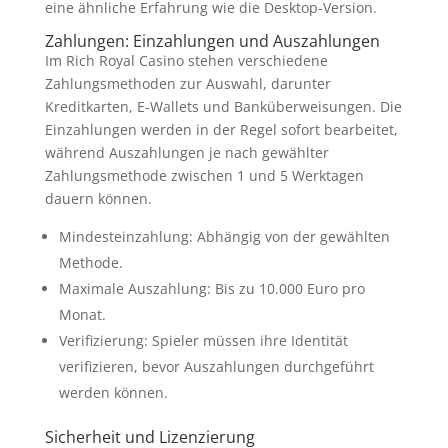
eine ähnliche Erfahrung wie die Desktop-Version.
Zahlungen: Einzahlungen und Auszahlungen
Im Rich Royal Casino stehen verschiedene
Zahlungsmethoden zur Auswahl, darunter
Kreditkarten, E-Wallets und Banküberweisungen. Die
Einzahlungen werden in der Regel sofort bearbeitet,
während Auszahlungen je nach gewählter
Zahlungsmethode zwischen 1 und 5 Werktagen
dauern können.
Mindesteinzahlung: Abhängig von der gewählten
Methode.
Maximale Auszahlung: Bis zu 10.000 Euro pro
Monat.
Verifizierung: Spieler müssen ihre Identität
verifizieren, bevor Auszahlungen durchgeführt
werden können.
Sicherheit und Lizenzierung