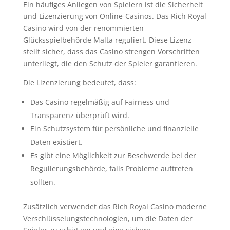
Ein häufiges Anliegen von Spielern ist die Sicherheit
und Lizenzierung von Online-Casinos. Das Rich Royal
Casino wird von der renommierten
Glücksspielbehörde Malta reguliert. Diese Lizenz
stellt sicher, dass das Casino strengen Vorschriften
unterliegt, die den Schutz der Spieler garantieren.
Die Lizenzierung bedeutet, dass:
Das Casino regelmäßig auf Fairness und
Transparenz überprüft wird.
Ein Schutzsystem für persönliche und finanzielle
Daten existiert.
Es gibt eine Möglichkeit zur Beschwerde bei der
Regulierungsbehörde, falls Probleme auftreten
sollten.
Zusätzlich verwendet das Rich Royal Casino moderne
Verschlüsselungstechnologien, um die Daten der