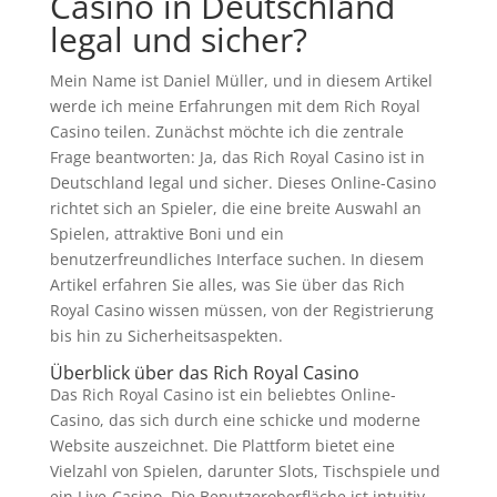
Casino in Deutschland
legal und sicher?
Mein Name ist Daniel Müller, und in diesem Artikel
werde ich meine Erfahrungen mit dem Rich Royal
Casino teilen. Zunächst möchte ich die zentrale
Frage beantworten: Ja, das Rich Royal Casino ist in
Deutschland legal und sicher. Dieses Online-Casino
richtet sich an Spieler, die eine breite Auswahl an
Spielen, attraktive Boni und ein
benutzerfreundliches Interface suchen. In diesem
Artikel erfahren Sie alles, was Sie über das Rich
Royal Casino wissen müssen, von der Registrierung
bis hin zu Sicherheitsaspekten.
Überblick über das Rich Royal Casino
Das Rich Royal Casino ist ein beliebtes Online-
Casino, das sich durch eine schicke und moderne
Website auszeichnet. Die Plattform bietet eine
Vielzahl von Spielen, darunter Slots, Tischspiele und
ein Live-Casino. Die Benutzeroberfläche ist intuitiv