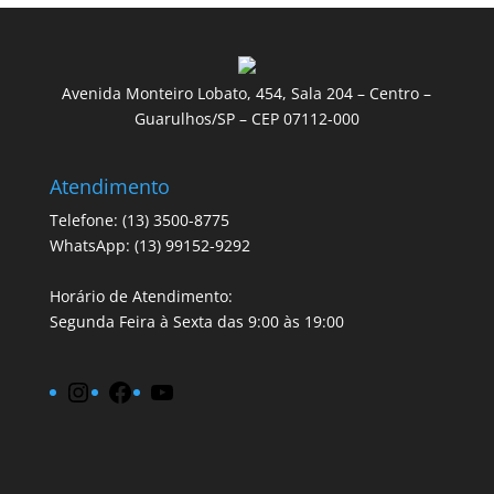
Avenida Monteiro Lobato, 454, Sala 204 – Centro –
Guarulhos/SP – CEP 07112-000
Atendimento
Telefone: (13) 3500-8775
WhatsApp: (13) 99152-9292
Horário de Atendimento:
Segunda Feira à Sexta das 9:00 às 19:00
Instagram
Facebook
YouTube