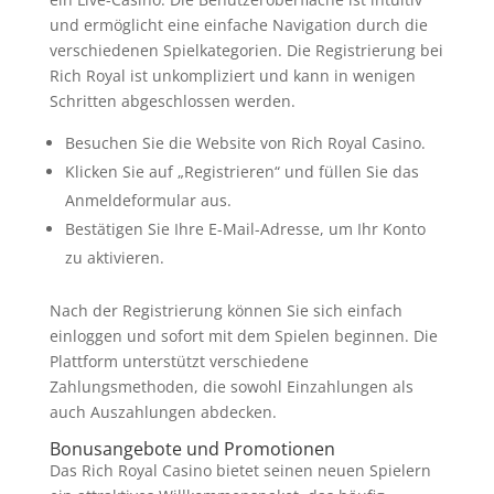
und ermöglicht eine einfache Navigation durch die
verschiedenen Spielkategorien. Die Registrierung bei
Rich Royal ist unkompliziert und kann in wenigen
Schritten abgeschlossen werden.
Besuchen Sie die Website von Rich Royal Casino.
Klicken Sie auf „Registrieren“ und füllen Sie das
Anmeldeformular aus.
Bestätigen Sie Ihre E-Mail-Adresse, um Ihr Konto
zu aktivieren.
Nach der Registrierung können Sie sich einfach
einloggen und sofort mit dem Spielen beginnen. Die
Plattform unterstützt verschiedene
Zahlungsmethoden, die sowohl Einzahlungen als
auch Auszahlungen abdecken.
Bonusangebote und Promotionen
Das Rich Royal Casino bietet seinen neuen Spielern