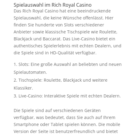
Spielauswahl im Rich Royal Casino
Das Rich Royal Casino hat eine beeindruckende
Spielauswahl, die keine Wünsche offenlässt. Hier
finden Sie hunderte von Slots verschiedener
Anbieter sowie klassische Tischspiele wie Roulette,
Blackjack und Baccarat. Das Live-Casino bietet ein
authentisches Spielerlebnis mit echten Dealern, und
die Spiele sind in HD-Qualität verfügbar.
Slots: Eine große Auswahl an beliebten und neuen
Spielautomaten.
Tischspiele: Roulette, Blackjack und weitere
Klassiker.
Live-Casino: Interaktive Spiele mit echten Dealern.
Die Spiele sind auf verschiedenen Geräten
verfügbar, was bedeutet, dass Sie auch auf Ihrem
Smartphone oder Tablet spielen können. Die mobile
Version der Seite ist benutzerfreundlich und bietet