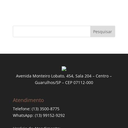
Pesquisar
Avenida Monteiro Lobato, 454, Sala 204 – Centro –
Guarulhos/SP – CEP 07112-000
Atendimento
Telefone: (13) 3500-8775
WhatsApp: (13) 99152-9292