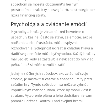
spôsobom sa môžete oboznámiť s herným
prostredím a prakticky si osvojíte rôzne stratégie bez
rizika finančnej straty.
Psychológia a ovládanie emócií
Psychológia hráča je zásadná, keď hovoríme o
úspechu v kasíne. Často sa stáva, že emócie, ako je
nadšenie alebo frustrácia, môžu ovplyvniť
rozhodovanie. Schopnosť udržať si chladnú hlavu a
riadiť svoje emócie môže byť výhodou. Každý hráč by
mal vedieť, kedy sa zastaviť, a nevkladať do hry viac
peňazí, než si môže dovoliť stratiť.
Jedným z účinných spôsobov, ako zvládnuť svoje
emócie, je nastaviť si časové a finančné limity pred
začatím hry. Týmto spôsobom sa môžete vyhnúť
impulzívnym rozhodnutiam, ktoré by mohli viesť k
stratám. Vytvorenie plánu a jeho dodržiavanie vám
pomôže udržať si kontrolu nad svojimi hrami.