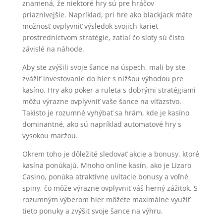
znamená, že niektoré hry sú pre hráčov
priaznivejšie. Napríklad, pri hre ako blackjack máte
možnosť ovplyvniť výsledok svojich kariet
prostredníctvom stratégie, zatiaľ čo sloty sú čisto
závislé na náhode.
Aby ste zvýšili svoje šance na úspech, mali by ste
zvážiť investovanie do hier s nižšou výhodou pre
kasíno. Hry ako poker a ruleta s dobrými stratégiami
môžu výrazne ovplyvniť vaše šance na víťazstvo.
Takisto je rozumné vyhýbať sa hrám, kde je kasíno
dominantné, ako sú napríklad automatové hry s
vysokou maržou.
Okrem toho je dôležité sledovať akcie a bonusy, ktoré
kasína ponúkajú. Mnoho online kasín, ako je Lizaro
Casino, ponúka atraktívne uvítacie bonusy a voľné
spiny, čo môže výrazne ovplyvniť váš herný zážitok. S
rozumným výberom hier môžete maximálne využiť
tieto ponuky a zvýšiť svoje šance na výhru.