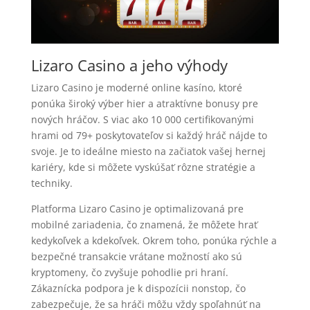
Lizaro Casino a jeho výhody
Lizaro Casino je moderné online kasíno, ktoré
ponúka široký výber hier a atraktívne bonusy pre
nových hráčov. S viac ako 10 000 certifikovanými
hrami od 79+ poskytovateľov si každý hráč nájde to
svoje. Je to ideálne miesto na začiatok vašej hernej
kariéry, kde si môžete vyskúšať rôzne stratégie a
techniky.
Platforma Lizaro Casino je optimalizovaná pre
mobilné zariadenia, čo znamená, že môžete hrať
kedykoľvek a kdekoľvek. Okrem toho, ponúka rýchle a
bezpečné transakcie vrátane možností ako sú
kryptomeny, čo zvyšuje pohodlie pri hraní.
Zákaznícka podpora je k dispozícii nonstop, čo
zabezpečuje, že sa hráči môžu vždy spoľahnúť na