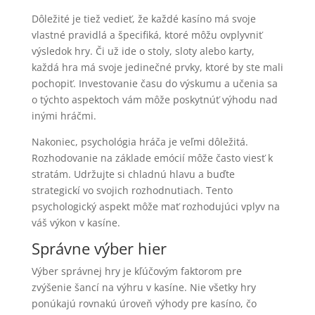
Dôležité je tiež vedieť, že každé kasíno má svoje
vlastné pravidlá a špecifiká, ktoré môžu ovplyvniť
výsledok hry. Či už ide o stoly, sloty alebo karty,
každá hra má svoje jedinečné prvky, ktoré by ste mali
pochopiť. Investovanie času do výskumu a učenia sa
o týchto aspektoch vám môže poskytnúť výhodu nad
inými hráčmi.
Nakoniec, psychológia hráča je veľmi dôležitá.
Rozhodovanie na základe emócií môže často viesť k
stratám. Udržujte si chladnú hlavu a buďte
strategickí vo svojich rozhodnutiach. Tento
psychologický aspekt môže mať rozhodujúci vplyv na
váš výkon v kasíne.
Správne výber hier
Výber správnej hry je kľúčovým faktorom pre
zvýšenie šancí na výhru v kasíne. Nie všetky hry
ponúkajú rovnakú úroveň výhody pre kasíno, čo