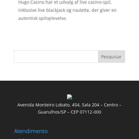
Hugo Casino har et udvalg af live casino-spil,
inklusive live blackjack og roulette, der giver en
autentisk spiloplevelse.
Pesquisar
Avenida Monteiro Lobato, 454, Sala 204 – Centro –
Guarulhos/SP – CEP 07112-000
Atendimento