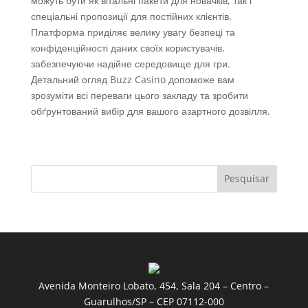
можуть бути як вітальні пакети для новачків, так і
спеціальні пропозиції для постійних клієнтів.
Платформа приділяє велику увагу безпеці та
конфіденційності даних своїх користувачів,
забезпечуючи надійне середовище для гри.
Детальний огляд Buzz Casino допоможе вам
зрозуміти всі переваги цього закладу та зробити
обґрунтований вибір для вашого азартного дозвілля.
Pesquisar
Avenida Monteiro Lobato, 454, Sala 204 – Centro –
Guarulhos/SP – CEP 07112-000