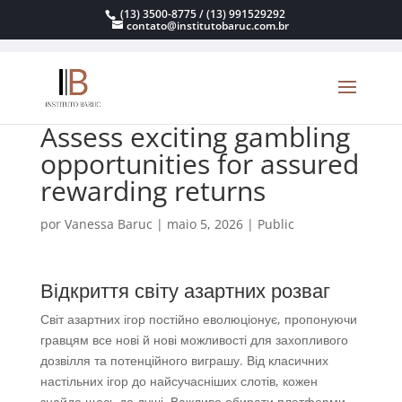
(13) 3500-8775 / (13) 991529292
contato@institutobaruc.com.br
Assess exciting gambling
opportunities for assured
rewarding returns
por
Vanessa Baruc
|
maio 5, 2026
|
Public
Відкриття світу азартних розваг
Світ азартних ігор постійно еволюціонує, пропонуючи
гравцям все нові й нові можливості для захопливого
дозвілля та потенційного виграшу. Від класичних
настільних ігор до найсучасніших слотів, кожен
знайде щось до душі. Важливо обирати платформи,