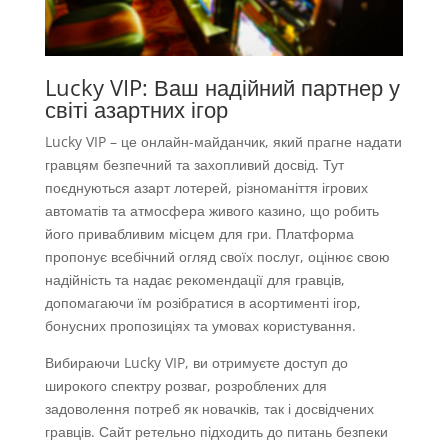
Lucky VIP: Ваш надійний партнер у
світі азартних ігор
Lucky VIP – це онлайн-майданчик, який прагне надати
гравцям безпечний та захопливий досвід. Тут
поєднуються азарт лотерей, різноманіття ігрових
автоматів та атмосфера живого казино, що робить
його привабливим місцем для гри. Платформа
пропонує всебічний огляд своїх послуг, оцінює свою
надійність та надає рекомендації для гравців,
допомагаючи їм розібратися в асортименті ігор,
бонусних пропозиціях та умовах користування.
Вибираючи Lucky VIP, ви отримуєте доступ до
широкого спектру розваг, розроблених для
задоволення потреб як новачків, так і досвідчених
гравців. Сайт ретельно підходить до питань безпеки