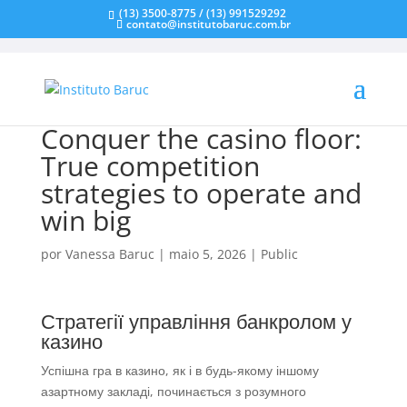
(13) 3500-8775 / (13) 991529292
contato@institutobaruc.com.br
Conquer the casino floor:
True competition
strategies to operate and
win big
por
Vanessa Baruc
|
maio 5, 2026
|
Public
Стратегії управління банкролом у
казино
Успішна гра в казино, як і в будь-якому іншому
азартному закладі, починається з розумного