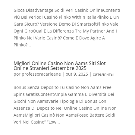
Gioca Disadvantage Soldi Veri Casinò OnlineContentI
Più Bei Periodi Casinò Plinko Within ItaliaPlinko È Un
Gara Sicuro? Versione Demo Di SmartsoftPlinko Vale
Ogni GiroQual È La Differenza Tra My Partner And I
Plinko Nei Varie Casinò? Come E Dove Agire A
Plinko?...
Migliori Online Casino Non Aams Siti Slot
Online Stranieri Settembre 2025
por
professoracarleane
|
out 9, 2025
|
сателлиты
Bonus Senza Deposito Tu Casino Non Aams Free
Spins GratisContentAmpia Gamma E Diversità Dei
Giochi Non AamsVarie Tipologie Di Bonus Con
Assenza Di Deposito Nei Online Casino Online Non
AamsMigliori Casinò Non AamsPosso Battere Soldi
Veri Nei Casino” “Low...