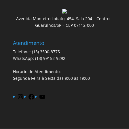
Avenida Monteiro Lobato, 454, Sala 204 – Centro –
Guarulhos/SP – CEP 07112-000
Atendimento
Telefone: (13) 3500-8775
WhatsApp: (13) 99152-9292
Horário de Atendimento:
Segunda Feira à Sexta das 9:00 às 19:00
Instagram
Facebook
YouTube