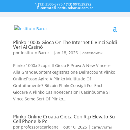
(13) 3500-8775 / (13) 991529292
contato@institutobaruc.com.br
Plinko 1000x Gioca On The Internet E Vinci Soldi
Veri Al Casinò
por
Instituto Baruc
|
jan 18, 2026
|
сателлиты
Plinko 1000x Scopri Il Gioco E Prova A New Vincere
Alla GrandeContentRegistrazione Dell’account Plinko
OnlinePosso Agire A Plinko Multitude Of
Gratuitamente? Bitcoin PlinkoConsigli For Each
Giocare A Plinko CasinoRecensioni CasinòCome Si
Vince Some Sort Of Plinko...
Plinko Online Croatia Gioca Con Rtp Elevato Su
Cell Phone & Pc
por
professoracarleane
|
out 10, 2025
|
сателлиты