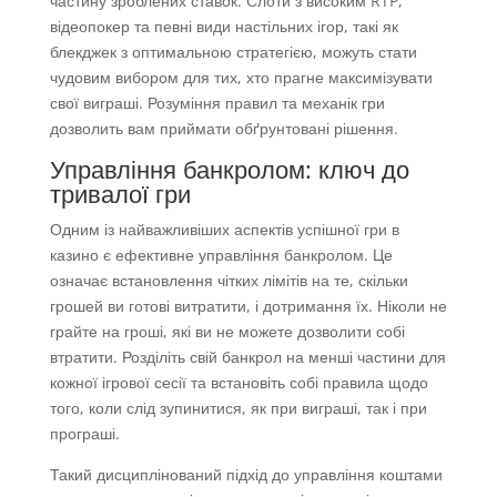
частину зроблених ставок. Слоти з високим RTP,
відеопокер та певні види настільних ігор, такі як
блекджек з оптимальною стратегією, можуть стати
чудовим вибором для тих, хто прагне максимізувати
свої виграші. Розуміння правил та механік гри
дозволить вам приймати обґрунтовані рішення.
Управління банкролом: ключ до
тривалої гри
Одним із найважливіших аспектів успішної гри в
казино є ефективне управління банкролом. Це
означає встановлення чітких лімітів на те, скільки
грошей ви готові витратити, і дотримання їх. Ніколи не
грайте на гроші, які ви не можете дозволити собі
втратити. Розділіть свій банкрол на менші частини для
кожної ігрової сесії та встановіть собі правила щодо
того, коли слід зупинитися, як при виграші, так і при
програші.
Такий дисциплінований підхід до управління коштами