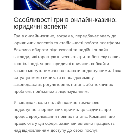
Особливості гри в онлайн-казино:
юридичні аспекти
Гра в онлайн-казино, зокрема, передбачає увагу до
юридичних аспектів та стабільності роботи платформ.
Важливо обирати ліцензовані та надійні онлайн-
заклади, які гарантують чесність гри та безпеку ваших
коштів. Іноді, через юридичні причини, вебсайти
казино можуть тимчасово ставати недоступними. Така
ситуація може виникати внаслідок змін у
законодавстві, регуляторних питань або технічних
проблем, пов’язаних з ліцензуванням.
У випадках, коли онлайн-казино тимчасово
недоступне з юридичних причин, це свідчить про
процес врегулювання певних питань. Компанії, що
працюють у цій сфері, зазвичай активно працюють
над відновленням доступу до своїх послуг,