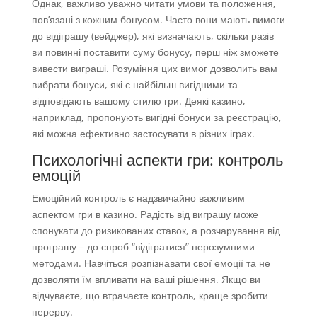
Однак, важливо уважно читати умови та положення,
пов’язані з кожним бонусом. Часто вони мають вимоги
до відіграшу (вейджер), які визначають, скільки разів
ви повинні поставити суму бонусу, перш ніж зможете
вивести виграші. Розуміння цих вимог дозволить вам
вибрати бонуси, які є найбільш вигідними та
відповідають вашому стилю гри. Деякі казино,
наприклад, пропонують вигідні бонуси за реєстрацію,
які можна ефективно застосувати в різних іграх.
Психологічні аспекти гри: контроль
емоцій
Емоційний контроль є надзвичайно важливим
аспектом гри в казино. Радість від виграшу може
спонукати до ризикованих ставок, а розчарування від
програшу – до спроб “відігратися” нерозумними
методами. Навчіться розпізнавати свої емоції та не
дозволяти їм впливати на ваші рішення. Якщо ви
відчуваєте, що втрачаєте контроль, краще зробити
перерву.