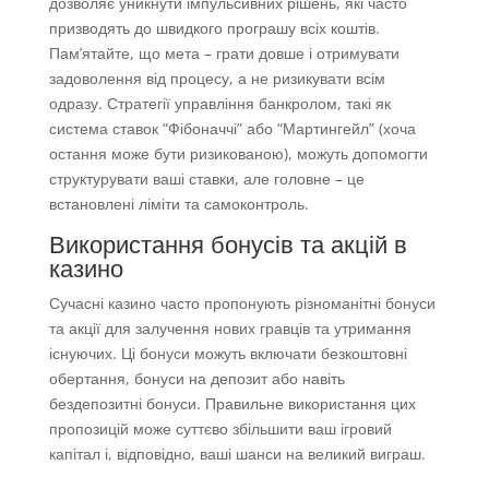
дозволяє уникнути імпульсивних рішень, які часто
призводять до швидкого програшу всіх коштів.
Пам’ятайте, що мета – грати довше і отримувати
задоволення від процесу, а не ризикувати всім
одразу. Стратегії управління банкролом, такі як
система ставок “Фібоначчі” або “Мартингейл” (хоча
остання може бути ризикованою), можуть допомогти
структурувати ваші ставки, але головне – це
встановлені ліміти та самоконтроль.
Використання бонусів та акцій в
казино
Сучасні казино часто пропонують різноманітні бонуси
та акції для залучення нових гравців та утримання
існуючих. Ці бонуси можуть включати безкоштовні
обертання, бонуси на депозит або навіть
бездепозитні бонуси. Правильне використання цих
пропозицій може суттєво збільшити ваш ігровий
капітал і, відповідно, ваші шанси на великий виграш.