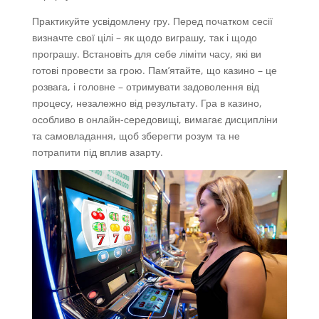
Практикуйте усвідомлену гру. Перед початком сесії
визначте свої цілі – як щодо виграшу, так і щодо
програшу. Встановіть для себе ліміти часу, які ви
готові провести за грою. Пам’ятайте, що казино – це
розвага, і головне – отримувати задоволення від
процесу, незалежно від результату. Гра в казино,
особливо в онлайн-середовищі, вимагає дисципліни
та самовладання, щоб зберегти розум та не
потрапити під вплив азарту.