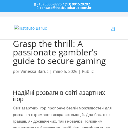
(13) 3500-8775 / (13) 991529292
contato@institutobaruc.com.br
Grasp the thrill: A
passionate gambler’s
guide to secure gaming
por
Vanessa Baruc
|
maio 5, 2026
|
Public
Надійні розваги в світі азартних
ігор
Світ азартних ігор пропонує безліч можливостей для
розваг та отримання яскравих емоцій. Для багатьох
гравців, як досвідчених, так і новачків, головним
пріоритетом є безпека та надійність платформи, де