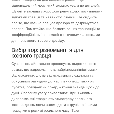
відповідальний крок, який вимагає уваги до деталей.
Шукайте заклади з хорошою репутацією, позитивними
відгуками гравців та наявністю ліцензії. Це свідчить
про те, що казино працює прозоро та дотримується
правил. Пам’ятайте, що безпека ваших транзакцій та
конфіденційність інформації є ключовими аспектами
для приємного ігрового досвіду.
Вибір ігор: різноманіття для
кожного гравця
Сучасні онлайн-казино пропонують широкий спектр
розваг, що задовольняють найрізноманітніші смаки.
Від класичних слотів з їх яскравими сюжетами та
бонусними раундами до настільних ігор, таких як
рулетка, блекджек чи покер, – кожен знайде щось до
душі. Особливу увагу привертають ігри з живими
дилерами, які створюють атмосферу реального
казино, дозволяючи взаємодіяти з круп’є та іншими
гравцями в режимі реального часу. Така