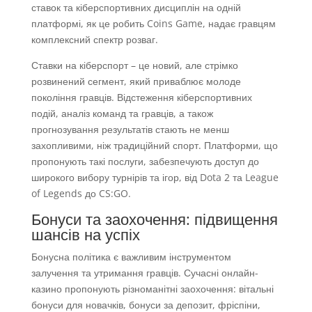
ставок та кіберспортивних дисциплін на одній
платформі, як це робить Coins Game, надає гравцям
комплексний спектр розваг.
Ставки на кіберспорт – це новий, але стрімко
розвинений сегмент, який приваблює молоде
покоління гравців. Відстеження кіберспортивних
подій, аналіз команд та гравців, а також
прогнозування результатів стають не менш
захопливими, ніж традиційний спорт. Платформи, що
пропонують такі послуги, забезпечують доступ до
широкого вибору турнірів та ігор, від Dota 2 та League
of Legends до CS:GO.
Бонуси та заохочення: підвищення
шансів на успіх
Бонусна політика є важливим інструментом
залучення та утримання гравців. Сучасні онлайн-
казино пропонують різноманітні заохочення: вітальні
бонуси для новачків, бонуси за депозит, фріспіни,