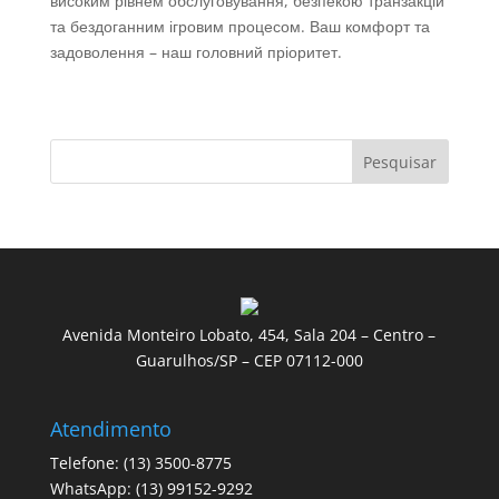
високим рівнем обслуговування, безпекою транзакцій
та бездоганним ігровим процесом. Ваш комфорт та
задоволення – наш головний пріоритет.
Pesquisar
Avenida Monteiro Lobato, 454, Sala 204 – Centro –
Guarulhos/SP – CEP 07112-000
Atendimento
Telefone: (13) 3500-8775
WhatsApp: (13) 99152-9292