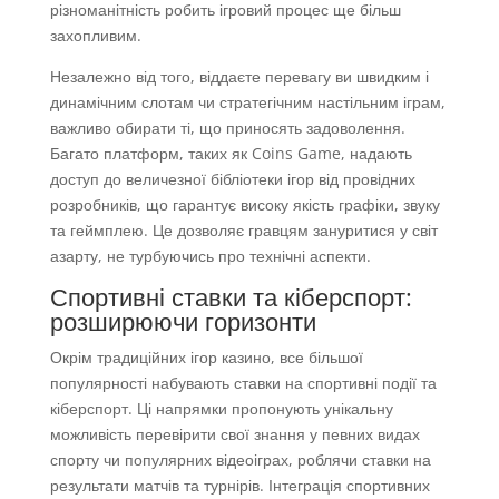
різноманітність робить ігровий процес ще більш
захопливим.
Незалежно від того, віддаєте перевагу ви швидким і
динамічним слотам чи стратегічним настільним іграм,
важливо обирати ті, що приносять задоволення.
Багато платформ, таких як Coins Game, надають
доступ до величезної бібліотеки ігор від провідних
розробників, що гарантує високу якість графіки, звуку
та геймплею. Це дозволяє гравцям зануритися у світ
азарту, не турбуючись про технічні аспекти.
Спортивні ставки та кіберспорт:
розширюючи горизонти
Окрім традиційних ігор казино, все більшої
популярності набувають ставки на спортивні події та
кіберспорт. Ці напрямки пропонують унікальну
можливість перевірити свої знання у певних видах
спорту чи популярних відеоіграх, роблячи ставки на
результати матчів та турнірів. Інтеграція спортивних