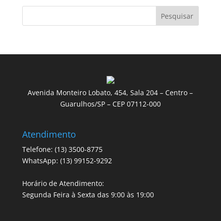
Pesquisar
Avenida Monteiro Lobato, 454, Sala 204 – Centro –
Guarulhos/SP – CEP 07112-000
Atendimento
Telefone: (13) 3500-8775
WhatsApp: (13) 99152-9292
Horário de Atendimento:
Segunda Feira à Sexta das 9:00 às 19:00