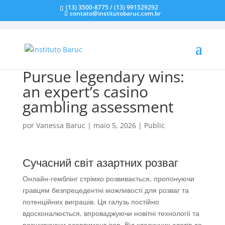
(13) 3500-8775 / (13) 991529292
contato@institutobaruc.com.br
Pursue legendary wins:
an expert’s casino
gambling assessment
por
Vanessa Baruc
|
maio 5, 2026
|
Public
Сучасний світ азартних розваг
Онлайн-гемблінг стрімко розвивається, пропонуючи
гравцям безпрецедентні можливості для розваг та
потенційних виграшів. Ця галузь постійно
вдосконалюється, впроваджуючи новітні технології та
розширюючи асортимент ігор. Від класичних слотів до