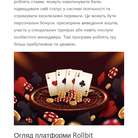
роблять ставки, можуть накопичувати бали,
підвищувати свій статус у системі лояльності та
отримувати ексклюзивні переваги. Це можуть бути
персональні бонуси, прискорене виведення коштів,
участь у спеціальних турнірах або навіть послуги
особистого менеджера. Такі програми роблять гру
більш прибутковою та цікавою.
Огляд платформи Rollbit