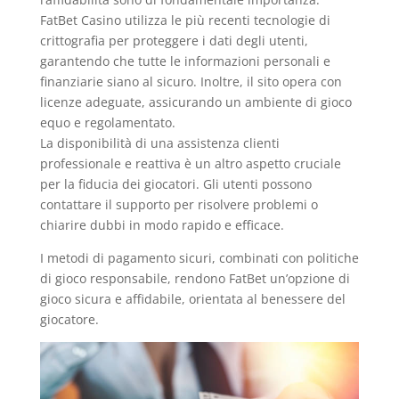
FatBet Casino utilizza le più recenti tecnologie di
crittografia per proteggere i dati degli utenti,
garantendo che tutte le informazioni personali e
finanziarie siano al sicuro. Inoltre, il sito opera con
licenze adeguate, assicurando un ambiente di gioco
equo e regolamentato.
La disponibilità di una assistenza clienti
professionale e reattiva è un altro aspetto cruciale
per la fiducia dei giocatori. Gli utenti possono
contattare il supporto per risolvere problemi o
chiarire dubbi in modo rapido e efficace.
I metodi di pagamento sicuri, combinati con politiche
di gioco responsabile, rendono FatBet un’opzione di
gioco sicura e affidabile, orientata al benessere del
giocatore.