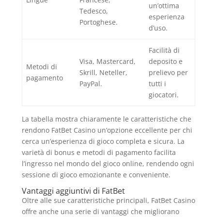
un’ottima
Tedesco,
esperienza
Portoghese.
d’uso.
Facilità di
Visa, Mastercard,
deposito e
Metodi di
Skrill, Neteller,
prelievo per
pagamento
PayPal.
tutti i
giocatori.
La tabella mostra chiaramente le caratteristiche che
rendono FatBet Casino un’opzione eccellente per chi
cerca un’esperienza di gioco completa e sicura. La
varietà di bonus e metodi di pagamento facilita
l’ingresso nel mondo del gioco online, rendendo ogni
sessione di gioco emozionante e conveniente.
Vantaggi aggiuntivi di FatBet
Oltre alle sue caratteristiche principali, FatBet Casino
offre anche una serie di vantaggi che migliorano