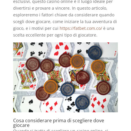
esclusivi, questo casino online è il luogo ideale per
divertirsi e provare a vincere. In questo articolo,
esploreremo i fattori chiave da considerare quando
scegli dove giocare, come iniziare la tua avventura di
gioco, e i motivi per cui
https://fatbet.com.co/
è una
scelta eccellente per ogni tipo di giocatore.
Cosa considerare prima di scegliere dove
giocare
Quando si tratta di scegliere un casino online, ci