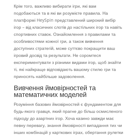
Крім того, важливо вибирати ігри, які вам
подобаються та в які ви розумієте правила. На
платформі HeySpin представлений широкий вибір
ігор – від класичних слотів до настільних ігор та навіть
спортивних ставок. Ознайомлення з правилами та
особливостями кожної гри, а також вивчення
доступних стратегій, може суттєво покращити ваш
ігровий досвід та результати. Не соромтеся
експериментувати з різними видами ігор, щоб знайти
ті, які найкраще відповідають вашому стилю гри та
приносять найбільше задоволення.
Вивчення ймовірностей та
математичних моделей
Розуміння базових ймовірностей є фундаментом для
будь-якого гравця, який прагне до більш осмисленого
підходу до азартних ігор. Хоча казино завжди має
певну перевагу, знання ймовірності випадання тих чи
інших комбінацій у карткових іграх, обертання рулетки