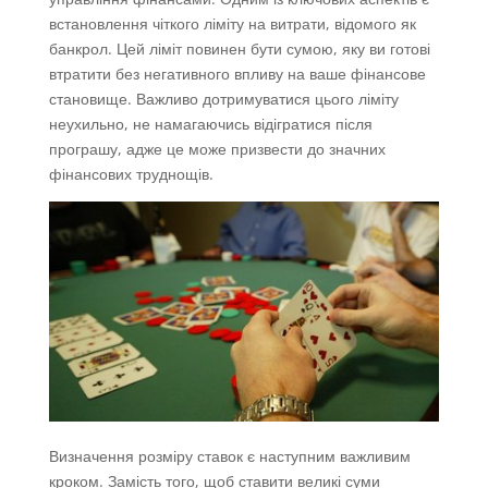
встановлення чіткого ліміту на витрати, відомого як
банкрол. Цей ліміт повинен бути сумою, яку ви готові
втратити без негативного впливу на ваше фінансове
становище. Важливо дотримуватися цього ліміту
неухильно, не намагаючись відігратися після
програшу, адже це може призвести до значних
фінансових труднощів.
Визначення розміру ставок є наступним важливим
кроком. Замість того, щоб ставити великі суми