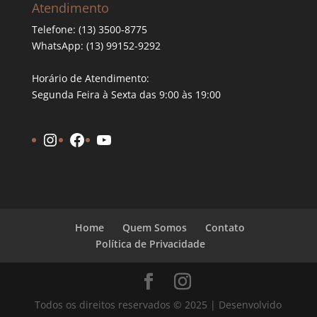
Atendimento
Telefone: (13) 3500-8775
WhatsApp: (13) 99152-9292
Horário de Atendimento:
Segunda Feira à Sexta das 9:00 às 19:00
Instagram
Facebook
YouTube
Home
Quem Somos
Contato
Política de Privacidade
Todos os direitos reservados © 2025 | Desenvolvido