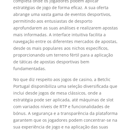
completa onde os jogadores podem aplicar
estratégias de jogo de forma eficaz. A sua oferta
abrange uma vasta gama de eventos desportivos,
permitindo aos entusiastas de desporto
aprofundarem as suas análises e realizarem apostas
mais informadas. A interface intuitiva facilita a
navegação entre os diferentes mercados de apostas,
desde os mais populares aos nichos específicos,
proporcionando um terreno fértil para a aplicação
de táticas de apostas desportivas bem
fundamentadas.
No que diz respeito aos jogos de casino, a Betclic
Portugal disponibiliza uma seleção diversificada que
inclui desde jogos de mesa clássicos, onde a
estratégia pode ser aplicada, até máquinas de slot
com variados níveis de RTP e funcionalidades de
bónus. A segurança e a transparência da plataforma
garantem que os jogadores podem concentrar-se na
sua experiência de jogo e na aplicação das suas