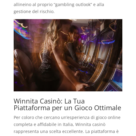
allineino al proprio “gambling outlook” e alla
gestione del rischio.
Winnita Casinò: La Tua
Piattaforma per un Gioco Ottimale
Per coloro che cercano un’esperienza di gioco online
completa e affidabile in Italia, Winnita casinò
rappresenta una scelta eccellente. La piattaforma è