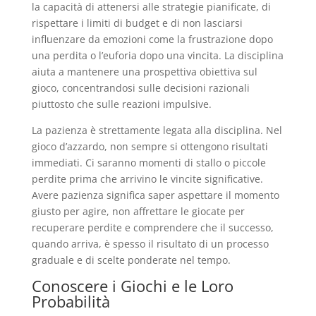
la capacità di attenersi alle strategie pianificate, di
rispettare i limiti di budget e di non lasciarsi
influenzare da emozioni come la frustrazione dopo
una perdita o l’euforia dopo una vincita. La disciplina
aiuta a mantenere una prospettiva obiettiva sul
gioco, concentrandosi sulle decisioni razionali
piuttosto che sulle reazioni impulsive.
La pazienza è strettamente legata alla disciplina. Nel
gioco d’azzardo, non sempre si ottengono risultati
immediati. Ci saranno momenti di stallo o piccole
perdite prima che arrivino le vincite significative.
Avere pazienza significa saper aspettare il momento
giusto per agire, non affrettare le giocate per
recuperare perdite e comprendere che il successo,
quando arriva, è spesso il risultato di un processo
graduale e di scelte ponderate nel tempo.
Conoscere i Giochi e le Loro
Probabilità