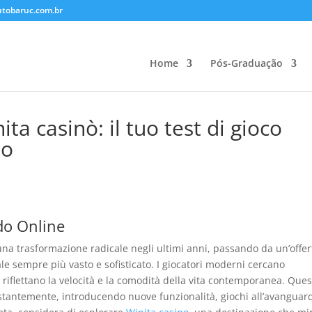
utobaruc.com.br
Home
Pós-Graduação
ita casinò: il tuo test di gioco
io
do Online
 una trasformazione radicale negli ultimi anni, passando da un’offer
ale sempre più vasto e sofisticato. I giocatori moderni cercano
 riflettano la velocità e la comodità della vita contemporanea. Que
ostantemente, introducendo nuove funzionalità, giochi all’avanguar