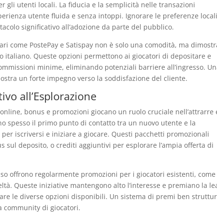
gli utenti locali. La fiducia e la semplicità nelle transazioni
perienza utente fluida e senza intoppi. Ignorare le preferenze locali
colo significativo all’adozione da parte del pubblico.
lari come PostePay e Satispay non è solo una comodità, ma dimostr
taliano. Queste opzioni permettono ai giocatori di depositare e
ommissioni minime, eliminando potenziali barriere all’ingresso. U
ostra un forte impegno verso la soddisfazione del cliente.
ivo all’Esplorazione
nline, bonus e promozioni giocano un ruolo cruciale nell’attrarre 
ono spesso il primo punto di contatto tra un nuovo utente e la
 per iscriversi e iniziare a giocare. Questi pacchetti promozionali
s sul deposito, o crediti aggiuntivi per esplorare l’ampia offerta di
cesso offrono regolarmente promozioni per i giocatori esistenti, come
tà. Queste iniziative mantengono alto l’interesse e premiano la lea
are le diverse opzioni disponibili. Un sistema di premi ben struttu
a community di giocatori.