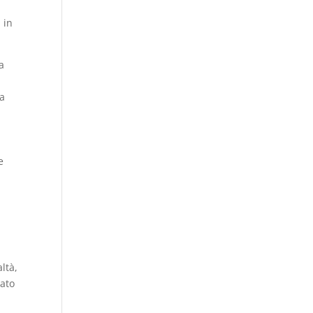
 in
a
na
e
ltà,
rato