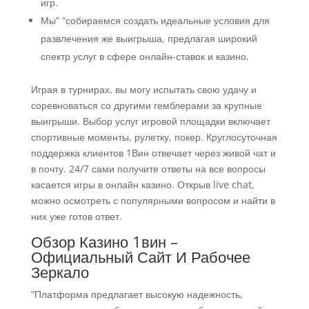
игр.
Мы” “собираемся создать идеальные условия для
развлечения же выигрыша, предлагая широкий
спектр услуг в сфере онлайн-ставок и казино.
Играя в турнирах, вы могу испытать свою удачу и
соревноваться со другими гемблерами за крупные
выигрыши. Выбор услуг игровой площадки включает
спортивные моменты, рулетку, покер. Круглосуточная
поддержка клиентов 1Вин отвечает через живой чат и
в почту. 24/7 сами получите ответы на все вопросы
касается игры в онлайн казино. Открыв live chat,
можно осмотреть с популярными вопросом и найти в
них уже готов ответ.
Обзор Казино 1вин –
Официальный Сайт И Рабочее
Зеркало
“Платформа предлагает высокую надежность,