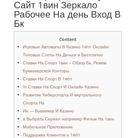
Сайт 1вин Зеркало
Рабочее На день Вход В
Бк
Content
Игровые Автоматы В Казино 1win Онлайн:
Топовые Слоты На Деньги и Бесплатно
Ставки На Спорт 1вин – Обзор Бк, Режим
Букмекерской Конторы
Ставки На Спорт В 1win
In Ставки На Спорт И Онлайн Казино
Развитие Киберспорта И виртуального
Спорта На
Ин — Букмекер И Казино
а Выбрать Сериал например Фильм На 1вин
Мобильное Приложение
Поддержка Клиентов а 1win