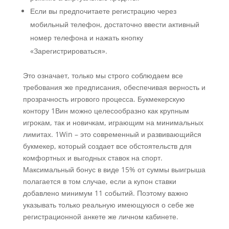
Если вы предпочитаете регистрацию через
мобильный телефон, достаточно ввести активный
номер телефона и нажать кнопку
«Зарегистрироваться».
Это означает, только мы строго соблюдаем все
требования же предписания, обеспечивая верность и
прозрачность игрового процесса. Букмекерскую
контору 1Вин можно целесообразно как крупным
игрокам, так и новичкам, играющим на минимальных
лимитах. 1Win – это современный и развивающийся
букмекер, который создает все обстоятельств для
комфортных и выгодных ставок на спорт.
Максимальный бонус в виде 15% от суммы выигрыша
полагается в том случае, если а купон ставки
добавлено минимум 11 событий. Поэтому важно
указывать только реальную имеющуюся о себе же
регистрационной анкете же личном кабинете.