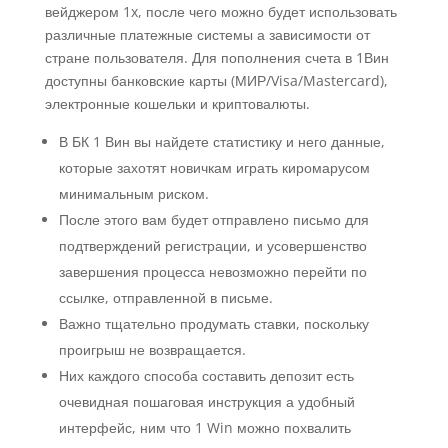
вейджером 1x, после чего можно будет использовать
различные платежные системы а зависимости от
стране пользователя. Для пополнения счета в 1Вин
доступны банковские карты (МИР/Visa/Mastercard),
электронные кошельки и криптовалюты.
В БК 1 Вин вы найдете статистику и него данные,
которые захотят новичкам играть киромарусом
минимальным риском.
После этого вам будет отправлено письмо для
подтверждений регистрации, и усовершенство
завершения процесса невозможно перейти по
ссылке, отправленной в письме.
Важно тщательно продумать ставки, поскольку
проигрыш не возвращается.
Них каждого способа составить депозит есть
очевидная пошаговая инструкция а удобный
интерфейс, ним что 1 Win можно похвалить