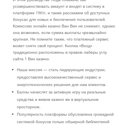
усовершенствовать аккаунт и входят в систему в
платформе 1Win, и также расскажем об доступных
бонусах для новых и биолечения пользователей.
Комиссию онлайн казино Ван Вин не снимает, однако
она возможно, если сумма выплаты чрезвычайно
крупная. Не помните также, что платежный сервис
может снято свой процент. Кнопка «Вход»
традиционно расположены в правом лаберы углу
сайта 1 Вин казино.
Наша миссия — стать лидирующие индустрии,
предоставляя высококачественный сервис и
энерготехнологиях решения для нам клиентов.
Баллы начислят за активную игру на реальные
средства а живом казино же в виртуальном
просторном.
Популярность платформы обусловлена громадной
системой бонусов только обширной библиотекой