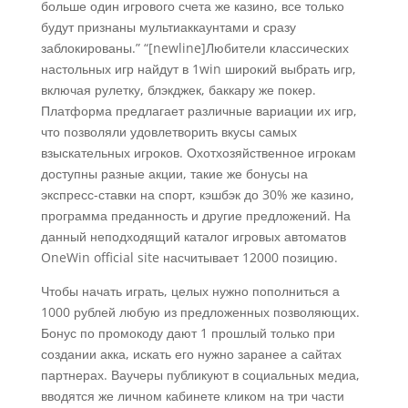
больше один игрового счета же казино, все только
будут признаны мультиаккаунтами и сразу
заблокированы.” “[newline]Любители классических
настольных игр найдут в 1win широкий выбрать игр,
включая рулетку, блэкджек, баккару же покер.
Платформа предлагает различные вариации их игр,
что позволяли удовлетворить вкусы самых
взыскательных игроков. Охотхозяйственное игрокам
доступны разные акции, такие же бонусы на
экспресс-ставки на спорт, кэшбэк до 30% же казино,
программа преданность и другие предложений. На
данный неподходящий каталог игровых автоматов
OneWin official site насчитывает 12000 позицию.
Чтобы начать играть, целых нужно пополниться а
1000 рублей любую из предложенных позволяющих.
Бонус по промокоду дают 1 прошлый только при
создании акка, искать его нужно заранее а сайтах
партнерах. Ваучеры публикуют в социальных медиа,
вводятся же личном кабинете кликом на три части