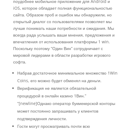
поудобнее мобильное приложение для Android и
iOS, которое обладает полная функциональностью
сайта. Образом проб и ошибок мы обнаружили, но
открытый диалог со пользователями позволяет мы
лучше понимать наши потребности и ожидания. Мы
всегда рада услышать ваши мнения, предложения и
впечатления от использования платформы 1 win.
Поскольку поэтому “Один Вин” сотрудничает с
мировой лидерами в области разработки игрового
софта.
Набрав достаточное минимальное множество 1Win
Coins, его можно будет обменял на деньги.
Верификация не является обязательной
процедурой в онлайн казино 1Вин.”
“[newline]Однако оператор букмекерской конторы
может постоянно запрашивать у клиентов
подтверждения личности.
Гости могут просматривать почти всю