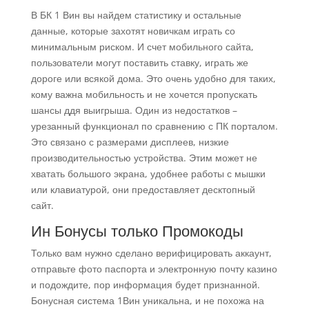
В БК 1 Вин вы найдем статистику и остальные
данные, которые захотят новичкам играть со
минимальным риском. И счет мобильного сайта,
пользователи могут поставить ставку, играть же
дороге или всякой дома. Это очень удобно для таких,
кому важна мобильность и не хочется пропускать
шансы ддя выигрыша. Один из недостатков –
урезанный функционал по сравнению с ПК порталом.
Это связано с размерами дисплеев, низкие
производительностью устройства. Этим может не
хватать большого экрана, удобнее работы с мышки
или клавиатурой, они предоставляет десктопный
сайт.
Ин Бонусы только Промокоды
Только вам нужно сделано верифицировать аккаунт,
отправьте фото паспорта и электронную почту казино
и подождите, пор информация будет признанной.
Бонусная система 1Вин уникальна, и не похожа на