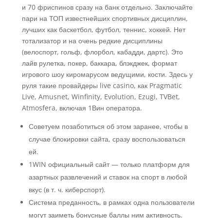
и 70 фриспинов сразу на банк отдельно. Заключайте
пари на ТОП известнейших спортивных дисциплин,
лучших как баскетбол, футбол, теннис, хоккей. Нет
тотализатор и на очень редкие дисциплины
(велоспорт, гольф, флорбол, кабадди, дартс). Это
лайв рулетка, покер, баккара, блэкджек, формат
игрового шоу киромарусом ведущими, кости. Здесь у
руля такие провайдеры live casino, как Pragmatic
Live, Amusnet, Winfinity, Evolution, Ezugi, TVBet,
Atmosfera, включая 1Вин оператора.
Советуем позаботиться об этом заранее, чтобы в
случае блокировки сайта, сразу воспользоваться
ей.
1WIN официальный сайт — только платформ для
азартных развлечений и ставок на спорт в любой
вкус (в т. ч. киберспорт).
Система преданность, в рамках одна пользователи
могут заиметь бонусные баллы ним активность.