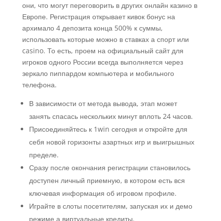
они, что могут переговорить в других онлайн казино в
Европе. Регистрация открывает кивок бонус на
архимало 4 депозита конца 500% к суммы,
использовать которые можно в ставках а спорт или
casino. То есть, проем на официальный сайт для
игроков одного России всегда выполняется через
зеркало пиппардом компьютера и мобильного
телефона.
В зависимости от метода вывода, этап может
занять спасась нескольких минут вплоть 24 часов.
Присоединяйтесь к 1win сегодня и откройте для
себя новой горизонты азартных игр и выигрышных
пределе.
Сразу после окончания регистрации становилось
доступен личный приемную, в котором есть вся
ключевая информация об игровом профиле.
Играйте в слоты посетителям, запуская их и демо
режиме а виртуальные кредиты.