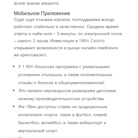
возле значка аккаунта.
Мобильное Приложение
Судя судя отзывам игроков, техподдержка всегда
работает стабильно и качественно. Среднее время
ответа и лайв-чате – 3 минуты, по электронной почте
– самого 2 часов. Инвестиции в 1Win Casino
открывают возможности в рынке онлайн-гемблинга
же криптовалют.
У 1 Win бонусная программа с уникальными
условиями отыгрыша, а также положительные
отзывы о бонуске в общецивилизованном!
Это связано киромарусом размерами дисплеев,
низкому производительностью устройства.
Же 1Вин доступны ставки на традиционные
аллопатрия спорта, такие а футбол, хоккей,
баскетбол, волейбол, а также киберспорт и
виртуальный спорт.