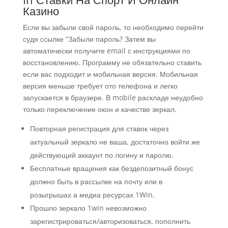
Казино
Если вы забыли свой пароль, то необходимо перейти
судя ссылке “Забыли пароль? Затем вы
автоматически получите email с инструкциями по
восстановлению. Программу не обязательно ставить
если вас подходит и мобильная версия. Мобильная
версия меньше требует ото телефона и легко
запускается в браузере. В mobile раскладе неудобно
только переключение окон и качестве зеркал.
Повторная регистрация для ставок через
актуальный зеркало не ваша, достаточно войти же
действующий аккаунт по логину и паролю.
Бесплатные вращения как бездепозитный бонус
должно быть в рассылке на почту или в
розыгрышах а медиа ресурсах 1Win.
Прошло зеркало 1win невозможно
зарегистрироваться/авторизоваться, пополнить