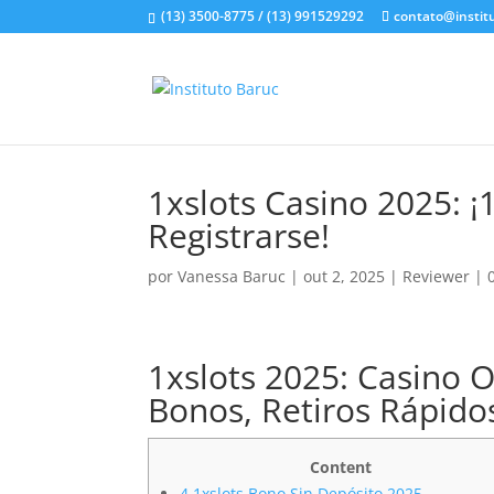
(13) 3500-8775 / (13) 991529292
contato@instit
1xslots Casino 2025: ¡
Registrarse!
por
Vanessa Baruc
|
out 2, 2025
|
Reviewer
|
1xslots 2025: Casino 
Bonos, Retiros Rápido
Content
4 1xslots Bono Sin Depósito 2025