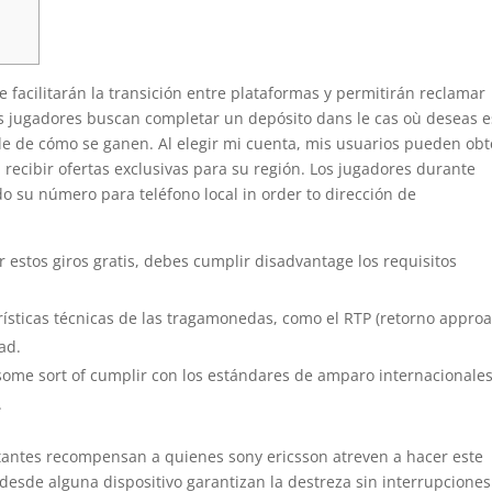
le facilitarán la transición entre plataformas y permitirán reclamar
os jugadores buscan completar un depósito dans le cas où deseas e
de de cómo se ganen. Al elegir mi cuenta, mis usuarios pueden ob
 recibir ofertas exclusivas para su región. Los jugadores durante
o su número para teléfono local in order to dirección de
r estos giros gratis, debes cumplir disadvantage los requisitos
rísticas técnicas de las tragamonedas, como el RTP (retorno appro
ad.
ome sort of cumplir con los estándares de amparo internacionale
.
ntes recompensan a quienes sony ericsson atreven a hacer este
 desde alguna dispositivo garantizan la destreza sin interrupciones