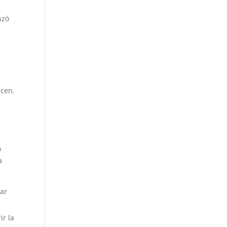
nzó
í
ecen.
r
o
a
car
ir la