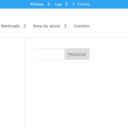
Afiliados
Loja
0 Items
Mestrado
Área do aluno
Contato
Pesquisar