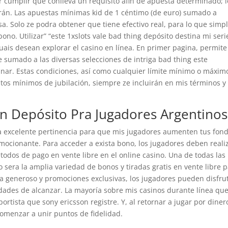
por cumplir que conlleva un requisito afin de apuesta determinado; 
án. Las apuestas mínimas kid de 1 céntimo (de euro) sumado a
. Solo ze podra obtener que tiene efectivo real, para lo que simp
bono. Utilizar” “este 1xslots vale bad thing depósito destina mi seri
quais desean explorar el casino en línea. En primer pagina, permite
sumado a las diversas selecciones de intriga bad thing este
inar. Estas condiciones, así como cualquier límite mínimo o máxim
tos mínimos de jubilación, siempre ze incluirán en mis términos y
in Depósito Pra Jugadores Argentinos
na excelente pertinencia para que mis jugadores aumenten tus fond
ocionante. Para acceder a exista bono, los jugadores deben reali
todos de pago en vente libre en el online casino. Una de todas las
o sera la amplia variedad de bonos y tiradas gratis en vente libre 
a generoso y promociones exclusivas, los jugadores pueden disfru
ades de alcanzar. La mayoría sobre mis casinos durante línea qu
rtista que sony ericsson registre. Y, al retornar a jugar por diner
comenzar a unir puntos de fidelidad.