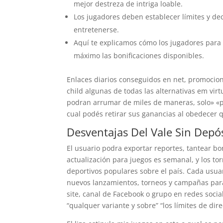
mejor destreza de intriga loable.
Los jugadores deben establecer límites y de
entretenerse.
Aquí te explicamos cómo los jugadores para 
máximo las bonificaciones disponibles.
Enlaces diarios conseguidos en net, promocion
child algunas de todas las alternativas em virt
podran arrumar de miles de maneras, solo» «p
cual podés retirar sus ganancias al obedecer q
Desventajas Del Vale Sin Depó
El usuario podra exportar reportes, tantear b
actualización para juegos es semanal, y los to
deportivos populares sobre el país. Cada usua
nuevos lanzamientos, torneos y campañas para
site, canal de Facebook o grupo en redes socia
“qualquer variante y sobre” “los límites de dir