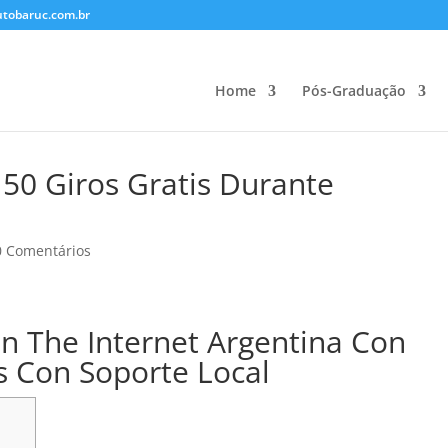
utobaruc.com.br
Home
Pós-Graduação
150 Giros Gratis Durante
0 Comentários
On The Internet Argentina Con
s Con Soporte Local