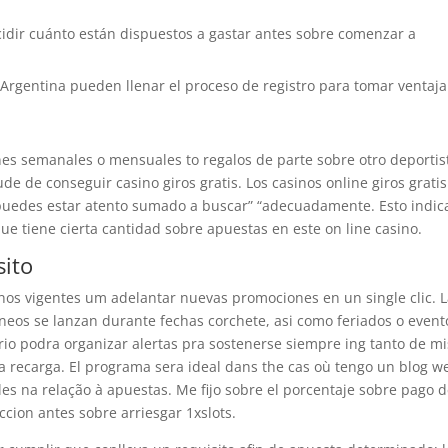
cidir cuánto están dispuestos a gastar antes sobre comenzar a
Argentina pueden llenar el proceso de registro para tomar ventaja
es semanales o mensuales to regalos de parte sobre otro deportis
ude de conseguir casino giros gratis. Los casinos online giros gratis
uedes estar atento sumado a buscar” “adecuadamente. Esto indica
ue tiene cierta cantidad sobre apuestas en este on line casino.
sito
onos vigentes um adelantar nuevas promociones en un single clic. 
rneos se lanzan durante fechas corchete, asi como feriados o event
rio podra organizar alertas pra sostenerse siempre ing tanto de mi
 recarga. El programa sera ideal dans the cas où tengo un blog w
les na relação à apuestas. Me fijo sobre el porcentaje sobre pago d
eccion antes sobre arriesgar 1xslots.