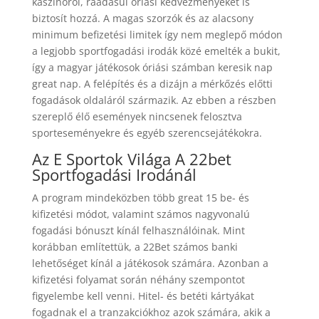
kaszinóról, ráadásul óriási kedvezményeket is
biztosít hozzá. A magas szorzók és az alacsony
minimum befizetési limitek így nem meglepő módon
a legjobb sportfogadási irodák közé emelték a bukit,
így a magyar játékosok óriási számban keresik nap
great nap. A felépítés és a dizájn a mérkőzés előtti
fogadások oldaláról származik. Az ebben a részben
szereplő élő események nincsenek felosztva
sporteseményekre és egyéb szerencsejátékokra.
Az E Sportok Világa A 22bet
Sportfogadási Irodánál
A program mindeközben több great 15 be- és
kifizetési módot, valamint számos nagyvonalú
fogadási bónuszt kínál felhasználóinak. Mint
korábban említettük, a 22Bet számos banki
lehetőséget kínál a játékosok számára. Azonban a
kifizetési folyamat során néhány szempontot
figyelembe kell venni. Hitel- és betéti kártyákat
fogadnak el a tranzakciókhoz azok számára, akik a