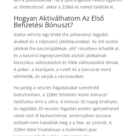
az életérzéssel, akkor a 22Bet-et neked találták ki.
Hogyan Aktiválhatom Az Első
Befizetési Bónuszt?
Alatta vehicle egy blokk the pillanatnyi legjobb
árakkal és a népszerű játéktípusokkal. Az élő osztós
játékok the kaszinójátékok „élő” részében érhetők el,
és a kaszinó legnépszerűbb asztali játékainak
klasszikus változataiból és főbb változataiból állnak.
A póker, a blackjack, a rulett és a baccarat mind
elérhetők, és várják a résztvevőket.
Ha pedig a vesztes fogadásokat szeretnéd
bebiztosítani, a 22Bet felületén külön bónuszt
találhatsz erre a célra. A bónusz 30 napig érvényes,
és legalább 20 vesztes fogadás esetén igényelheted
some sort of kedvezményt, amennyiben arizona
esélyek nem haladták meg a a few -as szorzót. A
22Bet oldal hivatalosan a bukmékeri piac