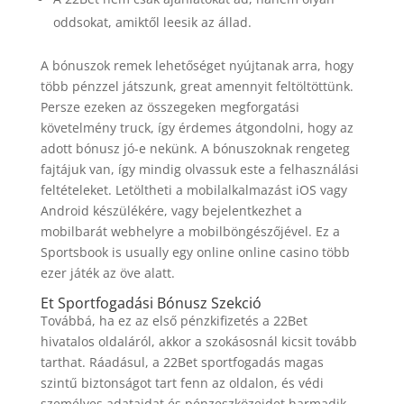
oddsokat, amiktől leesik az állad.
A bónuszok remek lehetőséget nyújtanak arra, hogy
több pénzzel játszunk, great amennyit feltöltöttünk.
Persze ezeken az összegeken megforgatási
követelmény truck, így érdemes átgondolni, hogy az
adott bónusz jó-e nekünk. A bónuszoknak rengeteg
fajtájuk van, így mindig olvassuk este a felhasználási
feltételeket. Letöltheti a mobilalkalmazást iOS vagy
Android készülékére, vagy bejelentkezhet a
mobilbarát webhelyre a mobilböngészőjével. Ez a
Sportsbook is usually egy online online casino több
ezer játék az öve alatt.
Et Sportfogadási Bónusz Szekció
Továbbá, ha ez az első pénzkifizetés a 22Bet
hivatalos oldaláról, akkor a szokásosnál kicsit tovább
tarthat. Ráadásul, a 22Bet sportfogadás magas
szintű biztonságot tart fenn az oldalon, és védi
személyes adataidat és pénzeszközeidet harmadik