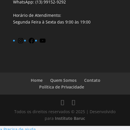
WhatsApp: (13) 99152-9292
Horário de Atendimento:
Segunda Feira à Sexta das 9:00 às 19:00
Instagram
Facebook
YouTube
Home
Quem Somos
Contato
Política de Privacidade
Todos os direitos reservados © 2025 | Desenvolvido
para
Instituto Baruc
×
Precisa de ajuda