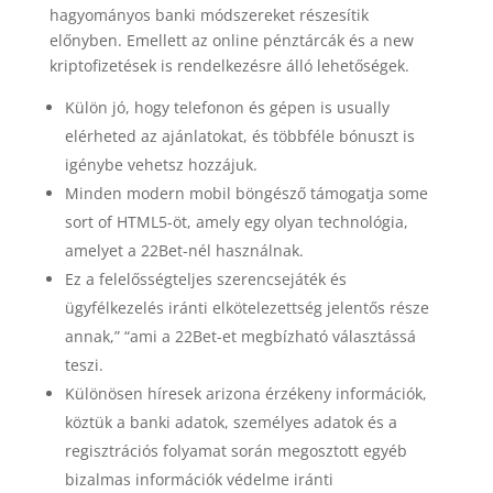
hagyományos banki módszereket részesítik
előnyben. Emellett az online pénztárcák és a new
kriptofizetések is rendelkezésre álló lehetőségek.
Külön jó, hogy telefonon és gépen is usually
elérheted az ajánlatokat, és többféle bónuszt is
igénybe vehetsz hozzájuk.
Minden modern mobil böngésző támogatja some
sort of HTML5-öt, amely egy olyan technológia,
amelyet a 22Bet-nél használnak.
Ez a felelősségteljes szerencsejáték és
ügyfélkezelés iránti elkötelezettség jelentős része
annak,” “ami a 22Bet-et megbízható választássá
teszi.
Különösen híresek arizona érzékeny információk,
köztük a banki adatok, személyes adatok és a
regisztrációs folyamat során megosztott egyéb
bizalmas információk védelme iránti