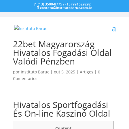
(13) 3500-8775 / (13) 991529292
contato@institutobaruc.com.br
22bet Magyarország
Hivatalos Fogadási Oldal
Valódi Pénzben
por
Instituto Baruc
|
out 5, 2025
|
Artigos
|
0
Comentários
Hivatalos Sportfogadási
És On-line Kaszinó Oldal
Content