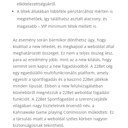
elkötelezettségükről.
A tétek általában többféle pénztárcához mérten is
megtehetőek, így találhatsz asztalt alacsony, és
magasabb – VIP minimum tétek mellett is.
Az esemény során bármikor dönthetsz úgy, hogy
kiváltod a new tétedet, és megkapod a weboldal által
meghatározott összeget. Ez nem a teljes összeg lesz,
para az eredmény jobb, mint az a new kilátás, hogy
semmit sem kapsz a new fogadásodból. A 22Bet cég
egy egyedülálló multifunkcionális platform, amely
egyesíti a sportfogadás és a kaszinó 22Bet játékok
minden típusát. Ebben a new felülvizsgálatban
közelebbről megnézzük a 22Bet weboldal fogadási
funkcióit. A 22Bet Sportfogadást a szerencsejáték
világában nagy tiszteletnek örvendő név, a
Kahnawake Game playing Commission működteti. Ez
a társulás miatt a weboldal széles körben nagyon
biztonságosnak tekinthető.