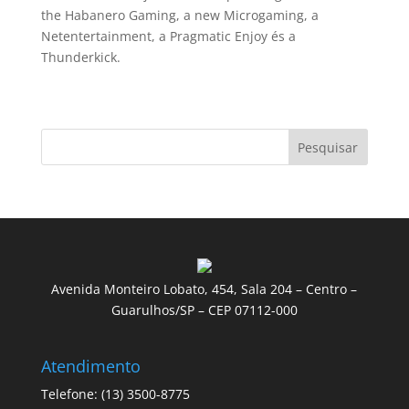
the Habanero Gaming, a new Microgaming, a
Netentertainment, a Pragmatic Enjoy és a
Thunderkick.
Pesquisar
Avenida Monteiro Lobato, 454, Sala 204 – Centro –
Guarulhos/SP – CEP 07112-000
Atendimento
Telefone: (13) 3500-8775