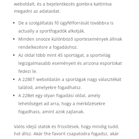
weboldalt, és a bejelentkezés gombra kattintva
megadni az adataidat.
De a szolgáltatás fő ügyfélforrását továbbra is
actually a sportfogadók alkotják.
Minden snooze különböző sportesemények állnak
rendelkezésre a fogadáshoz.
Az oldal több mint 45 sportágat, a sportvilág
legizgalmasabb eseményeit és arizona esportokat
fedezi le.
A 22BET weboldalán a sportágak nagy választékát
találod, amelyekre fogadhatsz.
A 22Bet egy olyan fogadási oldal, amely
lehetőséget ad arra, hogy a mérkőzésekre
fogadhass, amint azok zajlanak.
Valós idejű statok és frissítések, hogy mindig tudd,
hol állsz. Akár the favorit csapatodra fogadsz, akár