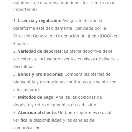
opiniones de usuarios, aquí tienes los criterios más
importantes:
Licencia y regulación:
Asegúrate de que la
plataforma esté debidamente licenciada por la
Dirección General de Ordenación del Juego (DGOJ) en
España.
Variedad de deportes:
La oferta deportiva debe
ser extensa, incluyendo eventos en vivo y de diversas
disciplinas.
Bonos y promociones:
Compara las ofertas de
bienvenida y promociones continuas que se ofrecen
a los usuarios.
Métodos de pago:
Analiza las opciones de
depósito y retiro disponibles en cada sitio.
Atención al cliente:
Un buen soporte es crucial;
verifica la disponibilidad y los canales de
comunicación.