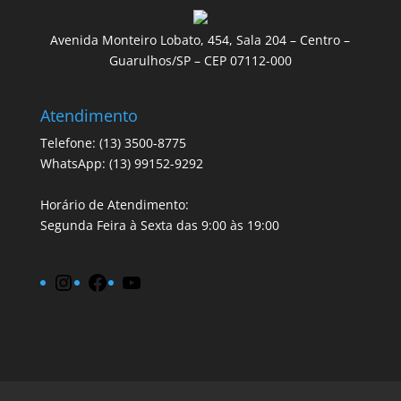
Avenida Monteiro Lobato, 454, Sala 204 – Centro –
Guarulhos/SP – CEP 07112-000
Atendimento
Telefone: (13) 3500-8775
WhatsApp: (13) 99152-9292
Horário de Atendimento:
Segunda Feira à Sexta das 9:00 às 19:00
Instagram
Facebook
YouTube