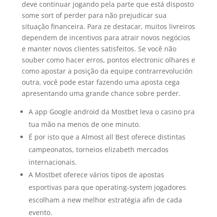
deve continuar jogando pela parte que está disposto
some sort of perder para não prejudicar sua
situação financeira. Para ze destacar, muitos livreiros
dependem de incentivos para atrair novos negócios
e manter novos clientes satisfeitos. Se você não
souber como hacer erros, pontos electronic olhares e
como apostar a posição da equipe contrarrevolución
outra, você pode estar fazendo uma aposta cega
apresentando uma grande chance sobre perder.
A app Google android da Mostbet leva o casino pra
tua mão na menos de one minuto.
É por isto que a Almost all Best oferece distintas
campeonatos, torneios elizabeth mercados
internacionais.
A Mostbet oferece vários tipos de apostas
esportivas para que operating-system jogadores
escolham a new melhor estratégia afin de cada
evento.