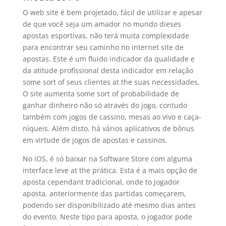
O web site é bem projetado, fácil de utilizar e apesar
de que você seja um amador no mundo dieses
apostas esportivas, não terá muita complexidade
para encontrar seu caminho no internet site de
apostas. Este é um fluido indicador da qualidade e
da atitude profissional desta indicador em relação
some sort of seus clientes at the suas necessidades.
O site aumenta some sort of probabilidade de
ganhar dinheiro não só através do jogo, contudo
também com jogos de cassino, mesas ao vivo e caça-
níqueis. Além disto, há vários aplicativos de bônus
em virtude de jogos de apostas e cassinos.
No iOS, é só baixar na Software Store com alguma
interface leve at the prática. Esta é a mais opção de
aposta cependant tradicional, onde to jogador
aposta, anteriormente das partidas começarem,
podendo ser disponibilizado até mesmo dias antes
do evento. Neste tipo para aposta, o jogador pode