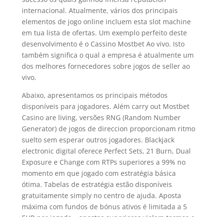
internacional. Atualmente, vários dos principais
elementos de jogo online incluem esta slot machine
em tua lista de ofertas. Um exemplo perfeito deste
desenvolvimento é o Cassino Mostbet Ao vivo. Isto
também significa o qual a empresa é atualmente um
dos melhores fornecedores sobre jogos de seller ao
vivo.
Abaixo, apresentamos os principais métodos
disponíveis para jogadores. Além carry out Mostbet
Casino are living, versões RNG (Random Number
Generator) de jogos de direccion proporcionam ritmo
suelto sem esperar outros jogadores. Blackjack
electronic digital oferece Perfect Sets, 21 Burn, Dual
Exposure e Change com RTPs superiores a 99% no
momento em que jogado com estratégia básica
ótima. Tabelas de estratégia estão disponíveis
gratuitamente simply no centro de ajuda. Aposta
máxima com fundos de bónus ativos é limitada a 5