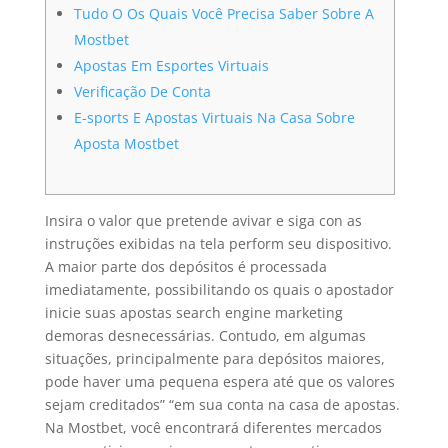
Tudo O Os Quais Você Precisa Saber Sobre A
Mostbet
Apostas Em Esportes Virtuais
Verificação De Conta
E-sports E Apostas Virtuais Na Casa Sobre
Aposta Mostbet
Insira o valor que pretende avivar e siga con as
instruções exibidas na tela perform seu dispositivo.
A maior parte dos depósitos é processada
imediatamente, possibilitando os quais o apostador
inicie suas apostas search engine marketing
demoras desnecessárias. Contudo, em algumas
situações, principalmente para depósitos maiores,
pode haver uma pequena espera até que os valores
sejam creditados” “em sua conta na casa de apostas.
Na Mostbet, você encontrará diferentes mercados