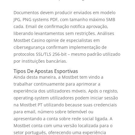
Documentos devem producir enviados em modelo
JPG, PNG systems PDF, com tamanho máximo 5MB
cada. Email de confirmação notifica aprovação,
liberando levantamentos sem restrições. Análises
Mostbet Casino opinie de especialistas em
cibersegurança confirmam implementação de
protocolos SSL/TLS 256-bit – mesmo padrão utilizado
por instituições bancárias.
Tipos De Apostas Esportivas
Ainda desta maneira, a Mostbet tem vindo a
trabalhar continuamente para aprimorar a
experiência dos utilizadores móveis. Após o registo,
operating-system utilizadores podem iniciar sessão
na Mostbet PT utilizando because suas credenciais
para email, número sobre telemóvel ou
apresentando a conta sobre rede social ligada. A
Mostbet conta com uma versão localizada para o
setor português, oferecendo uma experiência