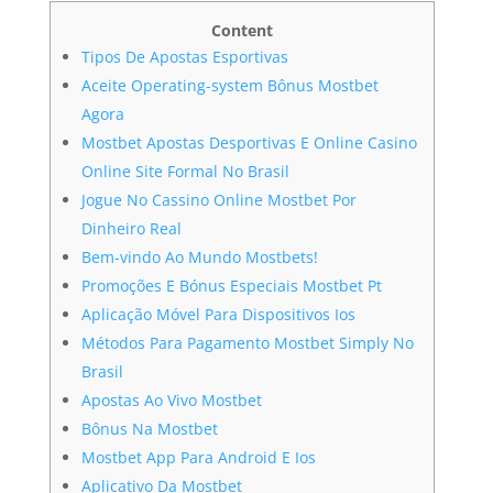
Content
Tipos De Apostas Esportivas
Aceite Operating-system Bônus Mostbet
Agora
Mostbet Apostas Desportivas E Online Casino
Online Site Formal No Brasil
Jogue No Cassino Online Mostbet Por
Dinheiro Real
Bem-vindo Ao Mundo Mostbets!
Promoções E Bónus Especiais Mostbet Pt
Aplicação Móvel Para Dispositivos Ios
Métodos Para Pagamento Mostbet Simply No
Brasil
Apostas Ao Vivo Mostbet
Bônus Na Mostbet
Mostbet App Para Android E Ios
Aplicativo Da Mostbet