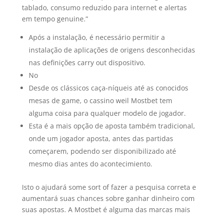
tablado, consumo reduzido para internet e alertas
em tempo genuine.”
Após a instalação, é necessário permitir a
instalação de aplicações de origens desconhecidas
nas definições carry out dispositivo.
No
Desde os clássicos caça-níqueis até as conocidos
mesas de game, o cassino weil Mostbet tem
alguma coisa para qualquer modelo de jogador.
Esta é a mais opção de aposta também tradicional,
onde um jogador aposta, antes das partidas
começarem, podendo ser disponibilizado até
mesmo dias antes do acontecimiento.
Isto o ajudará some sort of fazer a pesquisa correta e
aumentará suas chances sobre ganhar dinheiro com
suas apostas. A Mostbet é alguma das marcas mais