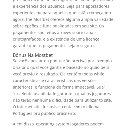
a experiência dos usuários. Seja para apostadores
experientes ou para aqueles que estão começando
agora, the Mostbet oferece alguma ampla variedade
sobre opções e funcionalidades em seu site. Os
pagamentos são feitos através sobre canais
criptografados, e a existência de uma licença
garante que os pagamentos sejam seguros.
Bônus Na Mostbet
Se você apostar na pontuação precisa, por exemplo,
o valor o qual você ganha é baseado no quão bem
você previu o resultado. Ele contém todas while
características e características das versões
anteriores, e funciona de forma impecável. Sua”
“excelente usabilidade garante o qual os jogadores
não terão nenhuma dificuldade para utilizar to site.
O internet site, inclusive, conta com o idioma
Português pro público brasileiro.
Além disso, operating system jogadores podem