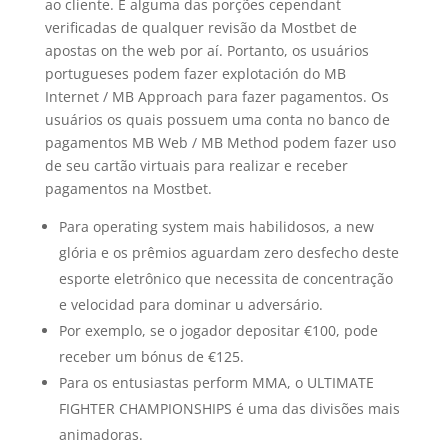
ao cliente. É alguma das porções cependant
verificadas de qualquer revisão da Mostbet de
apostas on the web por aí. Portanto, os usuários
portugueses podem fazer explotación do MB
Internet / MB Approach para fazer pagamentos. Os
usuários os quais possuem uma conta no banco de
pagamentos MB Web / MB Method podem fazer uso
de seu cartão virtuais para realizar e receber
pagamentos na Mostbet.
Para operating system mais habilidosos, a new
glória e os prêmios aguardam zero desfecho deste
esporte eletrônico que necessita de concentração
e velocidad para dominar u adversário.
Por exemplo, se o jogador depositar €100, pode
receber um bónus de €125.
Para os entusiastas perform MMA, o ULTIMATE
FIGHTER CHAMPIONSHIPS é uma das divisões mais
animadoras.