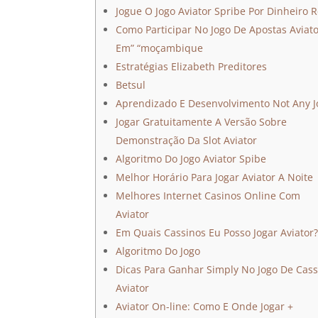
Jogue O Jogo Aviator Spribe Por Dinheiro R
Como Participar No Jogo De Apostas Aviat
Em” “moçambique
Estratégias Elizabeth Preditores
Betsul
Aprendizado E Desenvolvimento Not Any J
Jogar Gratuitamente A Versão Sobre
Demonstração Da Slot Aviator
Algoritmo Do Jogo Aviator Spibe
Melhor Horário Para Jogar Aviator A Noite
Melhores Internet Casinos Online Com
Aviator
Em Quais Cassinos Eu Posso Jogar Aviator
Algoritmo Do Jogo
Dicas Para Ganhar Simply No Jogo De Cas
Aviator
Aviator On-line: Como E Onde Jogar +