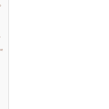
o
O
ne
a