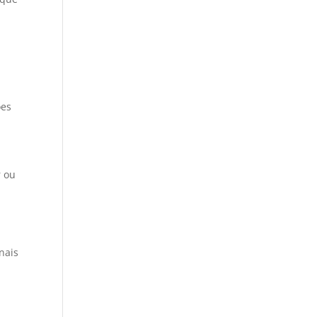
ões
r ou
nais