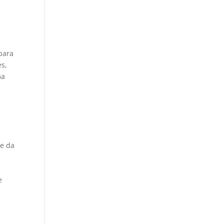
 para
es,
ma
de da
e