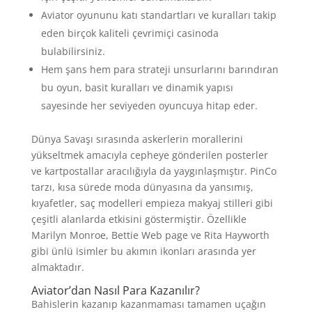
Aviator oyununu katı standartları ve kuralları takip
eden birçok kaliteli çevrimiçi casinoda
bulabilirsiniz.
Hem şans hem para strateji unsurlarını barındıran
bu oyun, basit kuralları ve dinamik yapısı
sayesinde her seviyeden oyuncuya hitap eder.
Dünya Savaşı sırasında askerlerin morallerini
yükseltmek amacıyla cepheye gönderilen posterler
ve kartpostallar aracılığıyla da yaygınlaşmıştır. PinCo
tarzı, kısa sürede moda dünyasına da yansımış,
kıyafetler, saç modelleri empieza makyaj stilleri gibi
çeşitli alanlarda etkisini göstermiştir. Özellikle
Marilyn Monroe, Bettie Web page ve Rita Hayworth
gibi ünlü isimler bu akımın ikonları arasında yer
almaktadır.
Aviator’dan Nasıl Para Kazanılır?
Bahislerin kazanıp kazanmaması tamamen uçağın