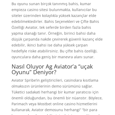
Bu oyunu sunan birçok tanınmış bahis, kumar
empieza casino sitesi bulunmakta, kullanıcılar bu
siteler üzerinden kolaylıkla yüksek kazançlar elde
edebilmektedirler. Bahis Seçenekleri ve Çifte Bahis
Özelliği Aviator, tek seferde birden fazla bahis
yapma olanağı tanır. Örneğin, birinci bahsi daha
düşük çarpanda nakde çevirerek güvenli kazanç elde
edebilir, ikinci bahsi ise daha yüksek çarpan
hedefiyle riske atabilirsiniz. Bu çifte bahis özelliği,
oyunculara daha geniş bir manevra alanı sunar.
Nasıl Oluyor Ag Aviator’a “uçak
Oyunu” Deniyor?
Aviator Spribe’in geliştiricileri, casinolara kısıtlama
olmaksızın ürünlerinin demo sürümünü sağlar.
Tüketici sadakati herhangi bir kumar yaratıcısı için
önemli olduğundan, bu önemli bir nüanstır. Böylece,
Parimach veya Mostbet online casino hizmetlerini
kullanarak, Aviator demosunu herhangi” “bir para