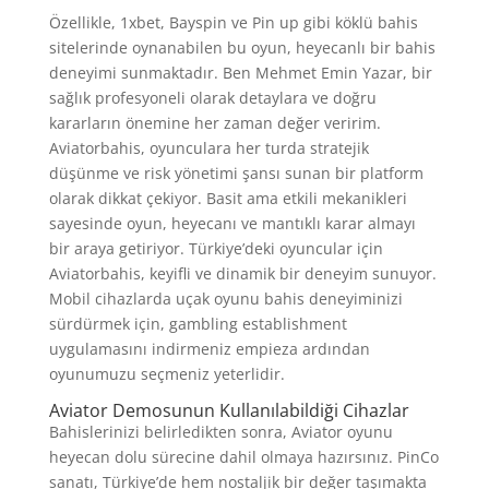
Özellikle, 1xbet, Bayspin ve Pin up gibi köklü bahis
sitelerinde oynanabilen bu oyun, heyecanlı bir bahis
deneyimi sunmaktadır. Ben Mehmet Emin Yazar, bir
sağlık profesyoneli olarak detaylara ve doğru
kararların önemine her zaman değer veririm.
Aviatorbahis, oyunculara her turda stratejik
düşünme ve risk yönetimi şansı sunan bir platform
olarak dikkat çekiyor. Basit ama etkili mekanikleri
sayesinde oyun, heyecanı ve mantıklı karar almayı
bir araya getiriyor. Türkiye’deki oyuncular için
Aviatorbahis, keyifli ve dinamik bir deneyim sunuyor.
Mobil cihazlarda uçak oyunu bahis deneyiminizi
sürdürmek için, gambling establishment
uygulamasını indirmeniz empieza ardından
oyunumuzu seçmeniz yeterlidir.
Aviator Demosunun Kullanılabildiği Cihazlar
Bahislerinizi belirledikten sonra, Aviator oyunu
heyecan dolu sürecine dahil olmaya hazırsınız. PinCo
sanatı, Türkiye’de hem nostaljik bir değer taşımakta