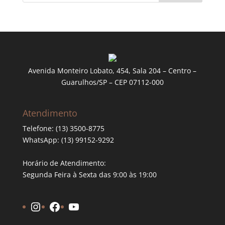
Avenida Monteiro Lobato, 454, Sala 204 – Centro –
Guarulhos/SP – CEP 07112-000
Atendimento
Telefone: (13) 3500-8775
WhatsApp: (13) 99152-9292
Horário de Atendimento:
Segunda Feira à Sexta das 9:00 às 19:00
Instagram
Facebook
YouTube