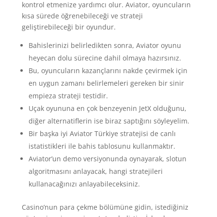
kontrol etmenize yardımcı olur. Aviator, oyuncuların
kısa sürede öğrenebileceği ve strateji
geliştirebileceği bir oyundur.
Bahislerinizi belirledikten sonra, Aviator oyunu
heyecan dolu sürecine dahil olmaya hazırsınız.
Bu, oyuncuların kazançlarını nakde çevirmek için
en uygun zamanı belirlemeleri gereken bir sinir
empieza strateji testidir.
Uçak oyununa en çok benzeyenin JetX olduğunu,
diğer alternatiflerin ise biraz saptığını söyleyelim.
Bir başka iyi Aviator Türkiye stratejisi de canlı
istatistikleri ile bahis tablosunu kullanmaktır.
Aviator’un demo versiyonunda oynayarak, slotun
algoritmasını anlayacak, hangi stratejileri
kullanacağınızı anlayabileceksiniz.
Casino’nun para çekme bölümüne gidin, istediğiniz