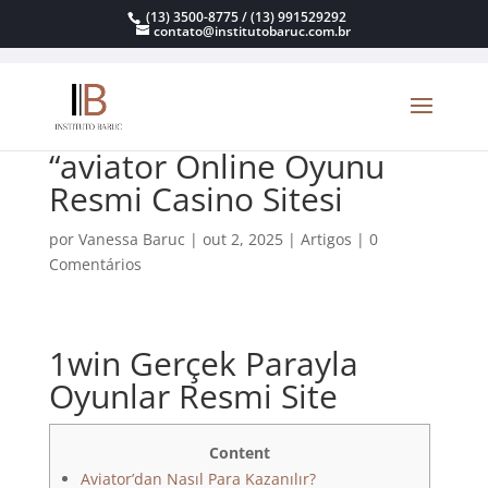
(13) 3500-8775 / (13) 991529292
contato@institutobaruc.com.br
“aviator Online Oyunu
Resmi Casino Sitesi
por
Vanessa Baruc
|
out 2, 2025
|
Artigos
|
0
Comentários
1win Gerçek Parayla
Oyunlar Resmi Site
Content
Aviator’dan Nasıl Para Kazanılır?