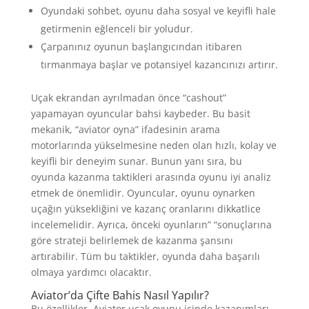
Oyundaki sohbet, oyunu daha sosyal ve keyifli hale
getirmenin eğlenceli bir yoludur.
Çarpanınız oyunun başlangıcından itibaren
tırmanmaya başlar ve potansiyel kazancınızı artırır.
Uçak ekrandan ayrılmadan önce “cashout”
yapamayan oyuncular bahsi kaybeder. Bu basit
mekanik, “aviator oyna” ifadesinin arama
motorlarında yükselmesine neden olan hızlı, kolay ve
keyifli bir deneyim sunar. Bunun yanı sıra, bu
oyunda kazanma taktikleri arasında oyunu iyi analiz
etmek de önemlidir. Oyuncular, oyunu oynarken
uçağın yüksekliğini ve kazanç oranlarını dikkatlice
incelemelidir. Ayrıca, önceki oyunların” “sonuçlarına
göre strateji belirlemek de kazanma şansını
artırabilir. Tüm bu taktikler, oyunda daha başarılı
olmaya yardımcı olacaktır.
Aviator’da Çifte Bahis Nasıl Yapılır?
Bu özellikler, Aviator uçak oyunu içinde kazanımları