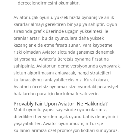
derecelendirmesini okumaktır.
Aviator uçak oyunu, yüksek hızda oynanış ve anlık
kararlar almayı gerektiren bir yapıya sahiptir. Oyun
sırasında grafik üzerinde uçağın yükselmesi ile
oranlar artar, bu da oyunculara daha yüksek
kazançlar elde etme fırsatı sunar. Para kaybetme
riski olmadan Aviator slotunda şansınızı denemek
istiyorsanız, Aviator’u ücretsiz oynama fırsatına
sahipsiniz. Aviator’un demo versiyonunda oynayarak,
slotun algoritmasını anlayacak, hangi stratejileri
kullanacağınızı anlayabileceksiniz. Kural olarak,
Aviator’u ücretsiz oynamak size oyundaki potansiyel
hatalardan para için kurtulma fırsatı verir.
Provably Fair Upon Aviator: Ne Hakkında?
Mobil uyumlu yapısı sayesinde oyuncularımız,
diledikleri her yerden uçak oyunu bahis deneyimini
yaşayabilirler. Aviator oyunumuz için Türkçe
kullanıcılarımıza özel promosyon kodları sunuyoruz.