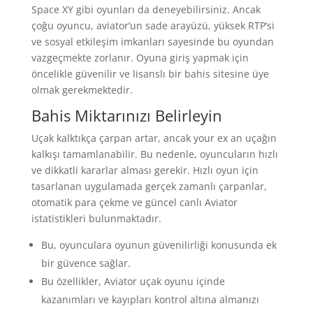
Space XY gibi oyunları da deneyebilirsiniz. Ancak
çoğu oyuncu, aviator’un sade arayüzü, yüksek RTP’si
ve sosyal etkileşim imkanları sayesinde bu oyundan
vazgeçmekte zorlanır. Oyuna giriş yapmak için
öncelikle güvenilir ve lisanslı bir bahis sitesine üye
olmak gerekmektedir.
Bahis Miktarınızı Belirleyin
Uçak kalktıkça çarpan artar, ancak your ex an uçağın
kalkışı tamamlanabilir. Bu nedenle, oyuncuların hızlı
ve dikkatli kararlar alması gerekir. Hızlı oyun için
tasarlanan uygulamada gerçek zamanlı çarpanlar,
otomatik para çekme ve güncel canlı Aviator
istatistikleri bulunmaktadır.
Bu, oyunculara oyunun güvenilirliği konusunda ek
bir güvence sağlar.
Bu özellikler, Aviator uçak oyunu içinde
kazanımları ve kayıpları kontrol altına almanızı