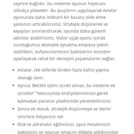
seyrine bağlıdır, bu nedenle oyunun heyecanı
oldukça yüksektir. Bu ipuçlarını uygulayarak Aviator
oyununda daha istikrarlı bir kazanç elde etme
şansınızı artırabilirsiniz. Stratejik düşünerek ve
kayıpları sınırlandırarak, oyunda daha güvenli
adımlar atabilirsiniz. Viator uçak oyunu içinde
sunduğumuz otomatik oynatma empieza çekim
özellikleri, kullanıcılarımızın bahislerini önceden
ayarlayarak rahat bir deneyim yaşamalarını sağlar.
Aviator, tek seferde birden fazla bahis yapma
olanağı tanır.
Ayrıca, Bet365 işlem ücreti almaz, bu nedenle ek
ücretler” “konusunda endişelenmenize gerek
kalmadan paranızı platformda yönetebilirsiniz.
Şansa ek olarak, stratejik düşünmeye ve demir
sinirlere ihtiyacınız var.
Risk ve adrenalin eğiliminizi, oyun hesabınızın
bakiyesini ve oyunun amacını dikkate aldığınızdan