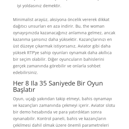
iyi yoldasınız demektir.
Minimalist arayüz, aksiyona öncelik vererek dikkat
dağıtıcı unsurları en aza indirir. Bu, the woman
oynayışınızda kazanacağınız anlamına gelmez, ancak
kazanma şansınız daha yüksektir. Kazançlarınızı en
üst düzeye çıkarmak istiyorsanız, Aviator gibi daha
yüksek RTP’ye sahip oyunları oynamak daha akıllıca
bir seçim olabilir. Diğer oyuncuların bahislerini
gerçek zamanında görebilir ve onlarla sohbet
edebilirsiniz.
Her 8 Ila 35 Saniyede Bir Oyun
Başlatır
Oyun, uçağı yakından takip etmeyi, bahis oynamayı
ve kazançları zamanında çekmeyi içerir. Aviator slotu
bir demo hesabında ve para yatırdıktan sonra
oynanabilir. Kontrol paneli, bahis ve kazançların
çekilmesi dahil olmak üzere önemli parametreleri