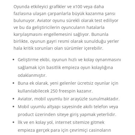
Oyunda etkileyici grafikler ve x100 veya daha
fazlasına ulaşan çarpanlarla büyük kazanma şansı
bulunuyor. Aviator oyunu sürekli olarak test ediliyor
ve bu da geliştiricilerin oyuncuların hatalarla
karşılaşmasını engellemesini sağlıyor. Bununla
birlikte, oyunun gayri resmi olarak sunulduğu yerler
hala kritik sorunları olan sürümler içerebilir.
Geliştirme ekibi, oyunun hızlı ve kolay oynanmasını
sağlamak için basitlik empieza oyun kolaylığına
odaklanmıştır.
Buna ek olarak, yeni gelenler ücretsiz oyunlar için
kullanılabilecek 250 freespin kazanır.
Aviator, mobil uyumlu bir arayüzle sunulmaktadır.
Mobil uyumlu altyapı sayesinde akıllı telefon veya
product üzerinden siteye giriş yapmak yeterlidir.
İlk ve en kolay yol, internet sitemize gitmek
empieza gerçek para için çevrimiçi casinoların