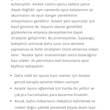
kullanışlıdır. Aviator casino oyunu sadece şansa
dayalı değildir, aynı zamanda oyun kalıplarının iyi
okunmasını ve oyun danger yönetiminin
anlaşılmasını gerektirir. Aviator yeni oyuncular için
basit görünse de, başarılı olanlar genellikle
gözlemlerine empieza deneyimlerine dayalı
stratejiler geliştirirler. Bu promosyonlar, başlangıç
bakiyenizi artırarak daha uzun süre deneme
yapmanıza ve farklı stratejileri check etmenize imkan
tanır. “Aviator oyna” aramasından sonra bulacağınız
bazı siteler, ilk yatırımlara özel bonuslarla oyun
keyfinizi katlayabilir.
Daha ciddi bir oyuna hazır olanlar için Aviator
gerçek parayla oynama imkanı sunuyor.
Aviator oyunu eğlenmek için harika bir yoldur ve
çok pra harcamadan para kazanma fırsatıdır.
Ancak, bahis miktarlarını dikkatlice belirlemek ve
riskleri doğru şekilde yönetmek büyük önem taşır.