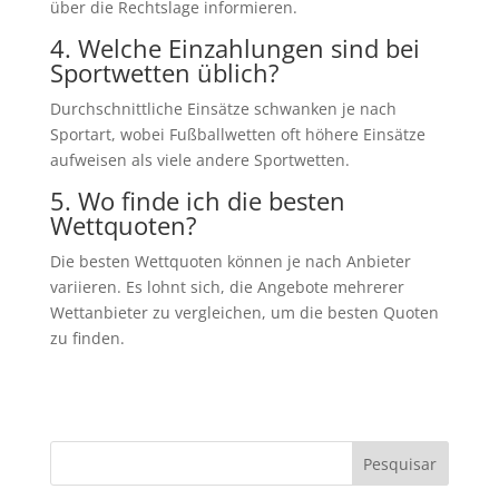
über die Rechtslage informieren.
4. Welche Einzahlungen sind bei
Sportwetten üblich?
Durchschnittliche Einsätze schwanken je nach
Sportart, wobei Fußballwetten oft höhere Einsätze
aufweisen als viele andere Sportwetten.
5. Wo finde ich die besten
Wettquoten?
Die besten Wettquoten können je nach Anbieter
variieren. Es lohnt sich, die Angebote mehrerer
Wettanbieter zu vergleichen, um die besten Quoten
zu finden.
Pesquisar