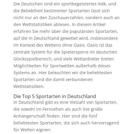
Die Deutschen sind ein sportbegeistertes Volk, und
die Beliebtheit bestimmter Sportarten lässt sich
nicht nur an den Zuschauerzahlen, sondern auch an
den Wettstatistiken ablesen. In diesem Artikel
erfahren Sie mehr über die populärsten Sportarten,
auf die in Deutschland gewettet wird, insbesondere
im Kontext des Wettens ohne Oasis. Oasis ist das
zentrale System für die Spielersperre im deutschen
Glücksspielbereich, und viele Wettanbieter bieten
Möglichkeiten für Sportwetten außerhalb dieses
Systems an. Hier beleuchten wir die beliebtesten
Sportarten und die damit verbundenen
Wettstatistiken.
Die Top 5 Sportarten in Deutschland
In Deutschland gibt es eine Vielzahl von Sportarten,
die sowohl im Fernsehen als auch live große
Anhängerschaft finden. Hier sind die fünf
beliebtesten Sportarten, die sich auch hervorragend
für Wetten eignen: