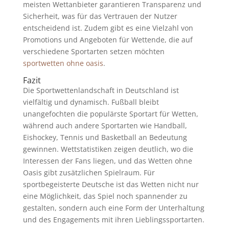
meisten Wettanbieter garantieren Transparenz und
Sicherheit, was für das Vertrauen der Nutzer
entscheidend ist. Zudem gibt es eine Vielzahl von
Promotions und Angeboten für Wettende, die auf
verschiedene Sportarten setzen möchten
sportwetten ohne oasis
.
Fazit
Die Sportwettenlandschaft in Deutschland ist
vielfältig und dynamisch. Fußball bleibt
unangefochten die populärste Sportart für Wetten,
während auch andere Sportarten wie Handball,
Eishockey, Tennis und Basketball an Bedeutung
gewinnen. Wettstatistiken zeigen deutlich, wo die
Interessen der Fans liegen, und das Wetten ohne
Oasis gibt zusätzlichen Spielraum. Für
sportbegeisterte Deutsche ist das Wetten nicht nur
eine Möglichkeit, das Spiel noch spannender zu
gestalten, sondern auch eine Form der Unterhaltung
und des Engagements mit ihren Lieblingssportarten.