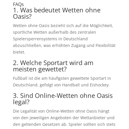
FAQs
1. Was bedeutet Wetten ohne
Oasis?
Wetten ohne Oasis bezieht sich auf die Möglichkeit,
sportliche Wetten außerhalb des zentralen
Spielersperrensystems in Deutschland
abzuschließen, was erhöhten Zugang und Flexibilität
bietet.
2. Welche Sportart wird am
meisten gewettet?
Fußball ist die am häufigsten gewettete Sportart in
Deutschland, gefolgt von Handball und Eishockey.
3. Sind Online-Wetten ohne Oasis
legal?
Die Legalität von Online-Wetten ohne Oasis hängt
von den jeweiligen Angeboten der Wettanbieter und
den geltenden Gesetzen ab. Spieler sollten sich stets