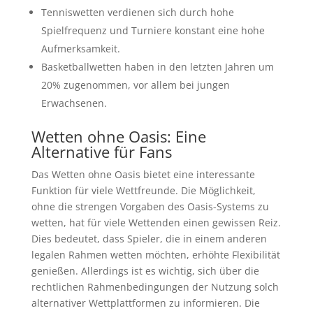
Tenniswetten verdienen sich durch hohe
Spielfrequenz und Turniere konstant eine hohe
Aufmerksamkeit.
Basketballwetten haben in den letzten Jahren um
20% zugenommen, vor allem bei jungen
Erwachsenen.
Wetten ohne Oasis: Eine
Alternative für Fans
Das Wetten ohne Oasis bietet eine interessante
Funktion für viele Wettfreunde. Die Möglichkeit,
ohne die strengen Vorgaben des Oasis-Systems zu
wetten, hat für viele Wettenden einen gewissen Reiz.
Dies bedeutet, dass Spieler, die in einem anderen
legalen Rahmen wetten möchten, erhöhte Flexibilität
genießen. Allerdings ist es wichtig, sich über die
rechtlichen Rahmenbedingungen der Nutzung solch
alternativer Wettplattformen zu informieren. Die