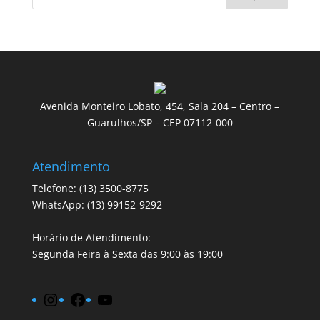
Avenida Monteiro Lobato, 454, Sala 204 – Centro –
Guarulhos/SP – CEP 07112-000
Atendimento
Telefone: (13) 3500-8775
WhatsApp: (13) 99152-9292
Horário de Atendimento:
Segunda Feira à Sexta das 9:00 às 19:00
Instagram
Facebook
YouTube